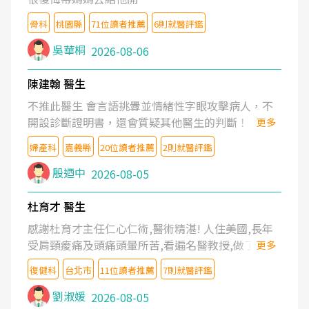
骨科
桃園縣
71位讀者推薦
6則就醫評鑑
吳華桐
2026-08-06
陳建翰 醫生
不推此醫生 會言語挑釁並情緒性字眼攻擊病人，不
開設診斷證明書，還會質疑其他醫生的判斷！
更多
婦產科
嘉義縣
20位讀者推薦
2則就醫評鑑
殷迺中
2026-08-05
杜育才 醫生
感謝杜育才主任仁心仁術,醫術精湛! 人住美國,長年
受肩頸痠痛及頭痛頭暈所苦,看遍名醫教授,做了各種
更多
檢查,也嘗試過西醫打針,中醫針灸及物理徒手治療都
復健科
台北市
11位讀者推薦
7則就醫評鑑
沒有用,後來連吃到嗎啡類止痛藥都效果有限,只是壓
症狀,沒多久就痛起來,多年失眠嚴重影響生活品質.
劉淑媛
2026-08-05