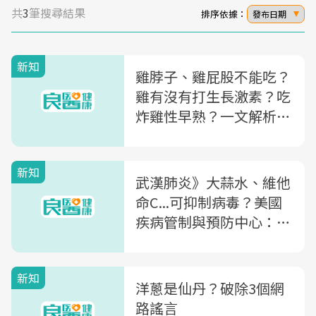
共
3
筆搜尋結果
排序依據：
發布日期
新知
雞脖子、雞屁股不能吃？
雞有沒有打生長激素？吃
炸雞性早熟？一文解析
「雞肉」3大疑問
新知
武漢肺炎》大蒜水、維他
命C...可抑制病毒？美國
疾病管制與預防中心：這
6件事才有效
新知
洋蔥是仙丹？破除3個網
路謠言