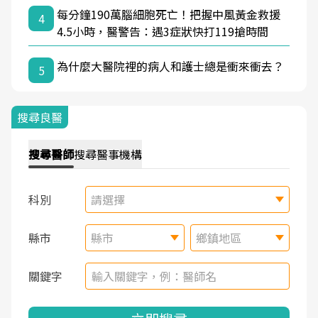
每分鐘190萬腦細胞死亡！把握中風黃金救援
4
4.5小時，醫警告：遇3症狀快打119搶時間
為什麼大醫院裡的病人和護士總是衝來衝去？
5
搜尋良醫
搜尋
醫師
搜尋
醫事機構
科別
請選擇
縣市
縣市
鄉鎮地區
關鍵字