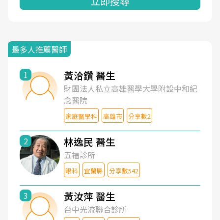
立即搜尋
最多人推薦醫師
黃洽鑽 醫生
1
財團法人私立高雄醫學大學附設中和紀
念醫院
家庭醫學科
高雄市
分享數2
林逸民 醫生
2
五福診所
眼科
宜蘭縣
分享數542
黃汝萍 醫生
3
台中光流聯合診所