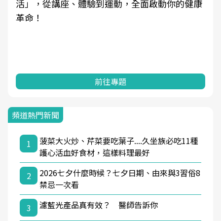
活」，從講座、體驗到運動，全面啟動你的健康
革命！
前往專題
頻道熱門新聞
菠菜大火炒、芹菜要吃葉子....久坐族必吃11種
1
護心活血好食材，這樣料理最好
2026七夕什麼時候？七夕日期、由來與3習俗8
2
禁忌一次看
濾藍光產品真有效？ 醫師告訴你
3