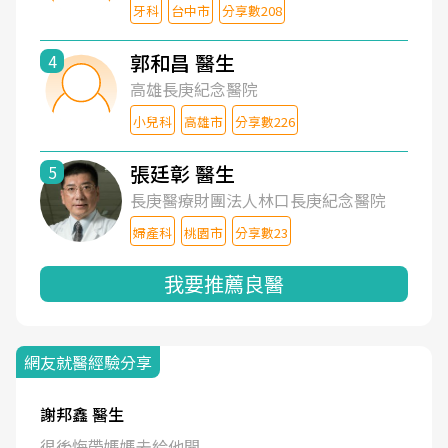
牙科
台中市
分享數208
郭和昌 醫生
4
高雄長庚紀念醫院
小兒科
高雄市
分享數226
張廷彰 醫生
5
長庚醫療財團法人林口長庚紀念醫院
婦產科
桃園市
分享數23
我要推薦良醫
網友就醫經驗分享
謝邦鑫 醫生
很後悔帶媽媽去給他開