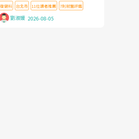
教授,做了各種檢查,也嘗試過西醫打針,中醫
復健科
台北市
11位讀者推薦
7則就醫評鑑
針灸及物理徒手治療都沒有用,後來連吃到嗎
啡類止痛藥都效果有限,只是壓症狀,沒多久就
劉淑媛
2026-08-05
痛起來,多年失眠嚴重影響生活品質. 台灣親
友介紹忠孝醫院杜育才主任是頸頭症候群專
家,上網搜尋杜主任相關文章新聞跟網路評價
之後,下定決心飛回台北找杜醫師診治. 杜主
任的乾針跟增生治療真的很厲害,第一次乾針
就覺得整個肩頸鬆開,回家特別好睡,經過幾次
治療,長年頑疾已經好了大半,杜主任除了打針
超厲害,還會一直交代要改善姿勢跟好好做運
動,看診態度親切溫暖,真的是不可多得的良
醫,大力推荐!