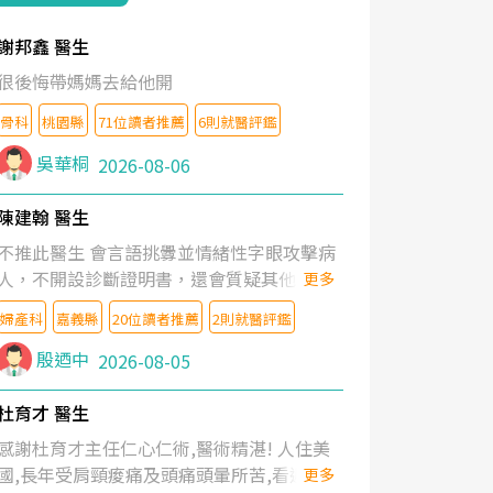
謝邦鑫 醫生
很後悔帶媽媽去給他開
骨科
桃園縣
71位讀者推薦
6則就醫評鑑
吳華桐
2026-08-06
陳建翰 醫生
不推此醫生 會言語挑釁並情緒性字眼攻擊病
人，不開設診斷證明書，還會質疑其他醫生
更多
的判斷！
婦產科
嘉義縣
20位讀者推薦
2則就醫評鑑
殷迺中
2026-08-05
杜育才 醫生
感謝杜育才主任仁心仁術,醫術精湛! 人住美
國,長年受肩頸痠痛及頭痛頭暈所苦,看遍名醫
更多