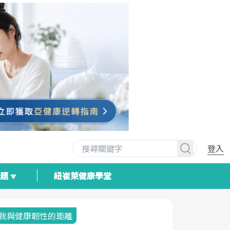
登入
專題
紐崔萊健康學堂
我與健康韌性的距離
荷爾蒙時光
2025健檢