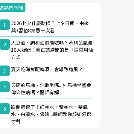
道熱門新聞
2026七夕什麼時候？七夕日期、由來
1
與3習俗8禁忌一次看
大豆油、調和油還能吃嗎？苯駢芘風波
2
10大疑問：真正該避開的是「這種用油
方式」
夏天吃海鮮配啤酒，會導致痛風？
3
公廁的馬桶，你敢坐嗎...》馬桶坐墊會
4
傳染性病嗎？醫師有解
跌倒擦傷了！紅藥水、紫藥水、雙氧
5
水、白藥水、優碘...藥師教你該如何選
才對