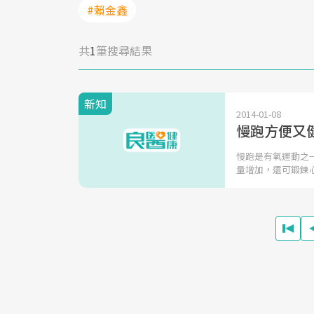
#賴金鑫
共
1
筆搜尋結果
新知
2014-01-08
慢跑方便又
慢跑是有氧運動之
量增加，還可鍛鍊