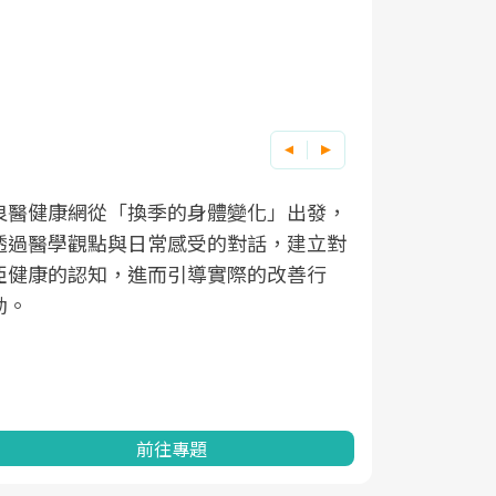
良醫健康網從「換季的身體變化」出發，
根據不同性
因應超高齡
透過醫學觀點與日常感受的對話，建立對
在、未來的
「2025
亞健康的認知，進而引導實際的改善行
知道該如何
促進為目的
動。
健康的關鍵
分析進行全
灣健康促進
前往專題