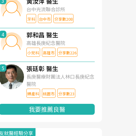
黃汝萍 醫生
3
台中光流聯合診所
牙科
台中市
分享數208
郭和昌 醫生
4
高雄長庚紀念醫院
小兒科
高雄市
分享數226
張廷彰 醫生
5
長庚醫療財團法人林口長庚紀念
醫院
婦產科
桃園市
分享數23
我要推薦良醫
友就醫經驗分享