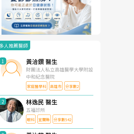
多人推薦醫師
黃洽鑽 醫生
1
財團法人私立高雄醫學大學附設
中和紀念醫院
家庭醫學科
高雄市
分享數2
林逸民 醫生
2
五福診所
眼科
宜蘭縣
分享數542