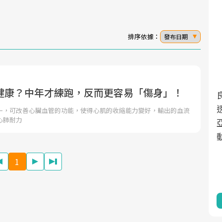
排序依據：
發布日期
健康？中年才練跑，反而更容易「傷身」！
面對超高齡社會的浪潮，台灣正在快速邁
2025年，就到良醫生活祭體驗「一站式健
向「健康照護」的新時代。隨著國家政策
康新生活」，從講座、體驗到運動，全面
一，可改善心臟血管的功能，使得心肌的收縮能力變好，輸出的血流
心肺耐力
如「健康台灣推動委員會」與「長照3.0」
啟動你的健康革命！
的推進，「預防醫學」已成全民關注的核
心議題。然而，健檢不只是醫療院所的服
1
務，更是民眾了解自身健康狀況、啟動健
康管理的重要起點。
前往專題
前往專題