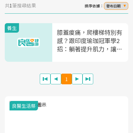
共
1
筆搜尋結果
排序依據：
發布日期
養生
膝蓋痠痛，爬樓梯特別有
感？跟印度瑜珈冠軍學2
招：躺著提升肌力，讓關
節回到18歲！
1
良醫生活祭