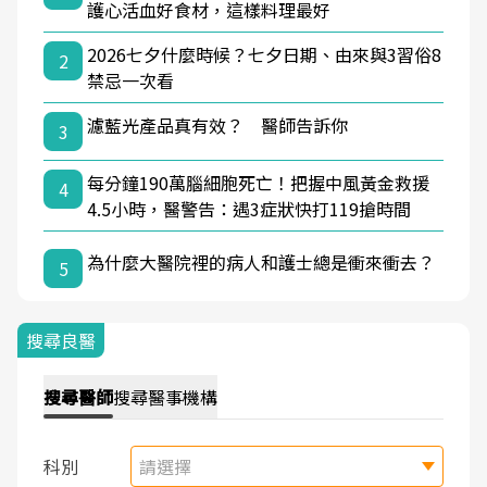
護心活血好食材，這樣料理最好
2026七夕什麼時候？七夕日期、由來與3習俗8
2
禁忌一次看
濾藍光產品真有效？ 醫師告訴你
3
每分鐘190萬腦細胞死亡！把握中風黃金救援
4
4.5小時，醫警告：遇3症狀快打119搶時間
為什麼大醫院裡的病人和護士總是衝來衝去？
5
搜尋良醫
搜尋
醫師
搜尋
醫事機構
科別
請選擇