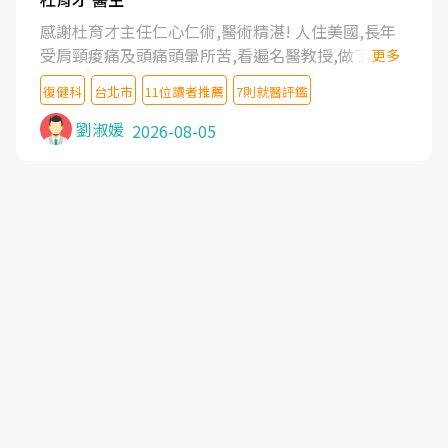
感謝杜育才主任仁心仁術,醫術精湛! 人住美國,長年
受肩頸痠痛及頭痛頭暈所苦,看遍名醫教授,做了各種
更多
檢查,也嘗試過西醫打針,中醫針灸及物理徒手治療都
復健科
台北市
11位讀者推薦
7則就醫評鑑
沒有用,後來連吃到嗎啡類止痛藥都效果有限,只是壓
症狀,沒多久就痛起來,多年失眠嚴重影響生活品質.
劉淑媛
2026-08-05
台灣親友介紹忠孝醫院杜育才主任是頸頭症候群專
家,上網搜尋杜主任相關文章新聞跟網路評價之後,下
定決心飛回台北找杜醫師診治. 杜主任的乾針跟增生
治療真的很厲害,第一次乾針就覺得整個肩頸鬆開,回
家特別好睡,經過幾次治療,長年頑疾已經好了大半,杜
主任除了打針超厲害,還會一直交代要改善姿勢跟好
好做運動,看診態度親切溫暖,真的是不可多得的良醫,
大力推荐!