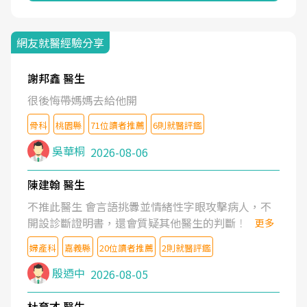
網友就醫經驗分享
謝邦鑫 醫生
很後悔帶媽媽去給他開
骨科
桃園縣
71位讀者推薦
6則就醫評鑑
吳華桐
2026-08-06
陳建翰 醫生
不推此醫生 會言語挑釁並情緒性字眼攻擊病人，不
開設診斷證明書，還會質疑其他醫生的判斷！
更多
婦產科
嘉義縣
20位讀者推薦
2則就醫評鑑
殷迺中
2026-08-05
杜育才 醫生