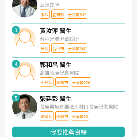
五福診所
眼科
宜蘭縣
分享數542
黃汝萍 醫生
3
台中光流聯合診所
牙科
台中市
分享數208
郭和昌 醫生
4
高雄長庚紀念醫院
小兒科
高雄市
分享數226
張廷彰 醫生
5
長庚醫療財團法人林口長庚紀念醫院
婦產科
桃園市
分享數23
我要推薦良醫