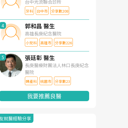
台中光流聯合診所
牙科
台中市
分享數208
郭和昌 醫生
4
高雄長庚紀念醫院
小兒科
高雄市
分享數226
張廷彰 醫生
5
長庚醫療財團法人林口長庚紀念
醫院
婦產科
桃園市
分享數23
我要推薦良醫
友就醫經驗分享