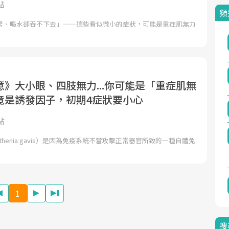
點
頻
緊、喝水卻吞不下去」——這些看似微小的症狀，可能是重症肌無力
》大小眼、四肢無力...你可能是「重症肌無
竟是誘發因子，初期4症狀要小心
點
thenia gavis）是因為免疫系統不當攻擊正常器官所致的一種自體免
1
搜