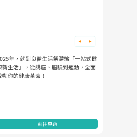
良醫健康網從「換季的身體變化」出發，
根據不同性
因應超高齡
透過醫學觀點與日常感受的對話，建立對
在、未來的
「2025
亞健康的認知，進而引導實際的改善行
知道該如何
促進為目的
動。
健康的關鍵
分析進行全
灣健康促進
前往專題