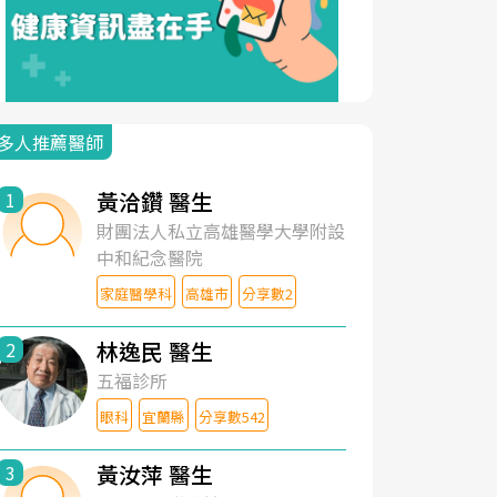
多人推薦醫師
黃洽鑽 醫生
1
財團法人私立高雄醫學大學附設
中和紀念醫院
家庭醫學科
高雄市
分享數2
林逸民 醫生
2
五福診所
眼科
宜蘭縣
分享數542
黃汝萍 醫生
3