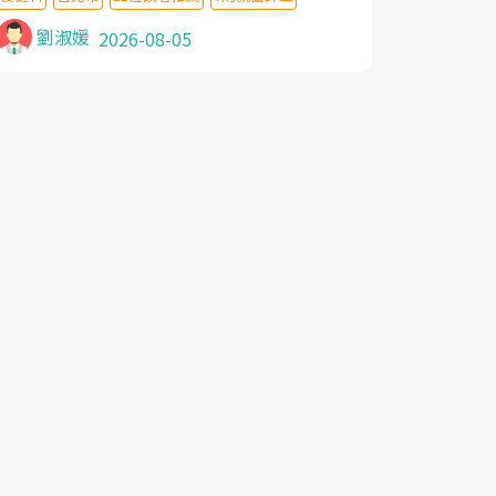
針灸及物理徒手治療都沒有用,後來連吃到嗎
啡類止痛藥都效果有限,只是壓症狀,沒多久就
劉淑媛
2026-08-05
痛起來,多年失眠嚴重影響生活品質. 台灣親
友介紹忠孝醫院杜育才主任是頸頭症候群專
家,上網搜尋杜主任相關文章新聞跟網路評價
之後,下定決心飛回台北找杜醫師診治. 杜主
任的乾針跟增生治療真的很厲害,第一次乾針
就覺得整個肩頸鬆開,回家特別好睡,經過幾次
治療,長年頑疾已經好了大半,杜主任除了打針
超厲害,還會一直交代要改善姿勢跟好好做運
動,看診態度親切溫暖,真的是不可多得的良
醫,大力推荐!