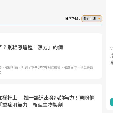
排序依據：
發布日期
了？別輕忽這種「無力」的病
面對超高齡社會的浪潮，台灣正在快速邁
2025年，就到良醫生活祭體驗「一站式健
向「健康照護」的新時代。隨著國家政策
康新生活」，從講座、體驗到運動，全面
如「健康台灣推動委員會」與「長照3.0」
啟動你的健康革命！
奕、眼睛明亮，但到了下午卻覺得視線模糊、眼皮垂下，甚至連說
的推進，「預防醫學」已成全民關注的核
力
心議題。然而，健檢不只是醫療院所的服
務，更是民眾了解自身健康狀況、啟動健
康管理的重要起點。
在欄杆上」 她一語道出發病的無力！醫盼健
前往專題
前往專題
「重症肌無力」新型生物製劑