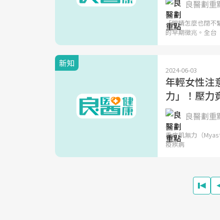
良醫劃重
「眼睛怎麼也閉不
的早期徵兆。全台
新知
2024-06-03
年輕女性注意
力」！壓力
良醫劃重
重症肌無力（Myas
疫疾病