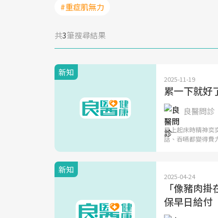
#重症肌無力
共
3
筆搜尋結果
新知
2025-11-19
累一下就好
良醫問診
早上起床時精神奕
話、吞嚥都變得費
新知
2025-04-24
「像豬肉掛
保早日給付