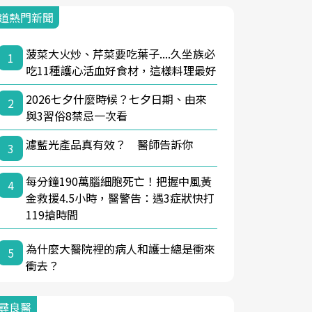
道熱門新聞
菠菜大火炒、芹菜要吃葉子....久坐族必
1
吃11種護心活血好食材，這樣料理最好
2026七夕什麼時候？七夕日期、由來
2
與3習俗8禁忌一次看
濾藍光產品真有效？ 醫師告訴你
3
每分鐘190萬腦細胞死亡！把握中風黃
4
金救援4.5小時，醫警告：遇3症狀快打
119搶時間
為什麼大醫院裡的病人和護士總是衝來
5
衝去？
尋良醫