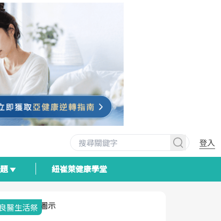
登入
專題
紐崔萊健康學堂
我與健康韌性的距離
荷爾蒙時光
2025健檢