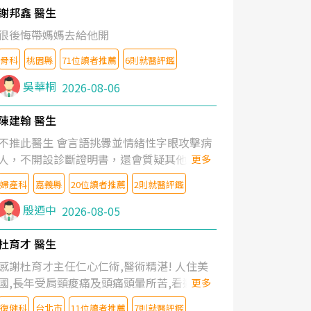
謝邦鑫 醫生
很後悔帶媽媽去給他開
骨科
桃園縣
71位讀者推薦
6則就醫評鑑
吳華桐
2026-08-06
陳建翰 醫生
不推此醫生 會言語挑釁並情緒性字眼攻擊病
人，不開設診斷證明書，還會質疑其他醫生
更多
的判斷！
婦產科
嘉義縣
20位讀者推薦
2則就醫評鑑
殷迺中
2026-08-05
杜育才 醫生
感謝杜育才主任仁心仁術,醫術精湛! 人住美
國,長年受肩頸痠痛及頭痛頭暈所苦,看遍名醫
更多
教授,做了各種檢查,也嘗試過西醫打針,中醫
復健科
台北市
11位讀者推薦
7則就醫評鑑