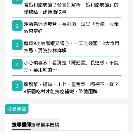
含飽和脂肪酸？營養師解析「飽和脂肪酸」的
優缺點、建議攝取量
運動完消除疲勞、長肌肉 試試「含糖」豆漿
2
效果更好
藍莓9功效護眼又護心，一天吃幾顆？3大食用
3
禁忌、清洗步驟詳解
小心噴毒液！看清楚「隱翅蟲」長這樣，不能
4
打，要用吹的～
龍鬚菜、過貓、川七、皇宮菜，哪裡不一樣？
5
4張圖吃對才能抗癌補鐵、降膽固醇！
搜尋良醫
搜尋
醫師
搜尋
醫事機構