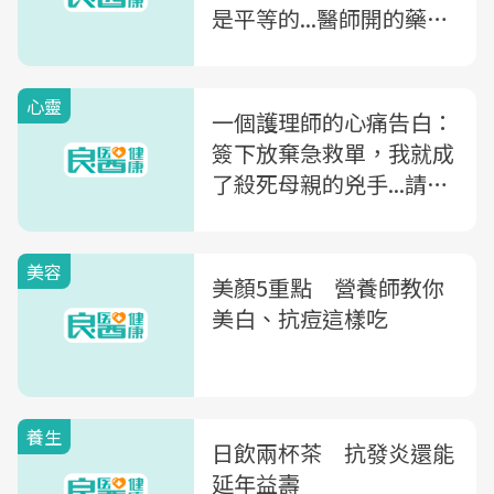
是平等的...醫師開的藥，
護理師有權力拒給
心靈
一個護理師的心痛告白：
簽下放棄急救單，我就成
了殺死母親的兇手...請給
家屬多一點時間好嗎
美容
美顏5重點 營養師教你
美白、抗痘這樣吃
養生
日飲兩杯茶 抗發炎還能
延年益壽