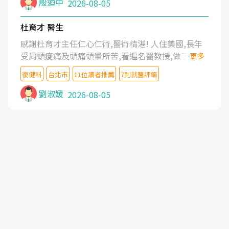
殷迺中
2026-08-05
杜育才 醫生
感謝杜育才主任仁心仁術,醫術精湛! 人住美國,長年
受肩頸痠痛及頭痛頭暈所苦,看遍名醫教授,做了各種
更多
檢查,也嘗試過西醫打針,中醫針灸及物理徒手治療都
復健科
台北市
11位讀者推薦
7則就醫評鑑
沒有用,後來連吃到嗎啡類止痛藥都效果有限,只是壓
症狀,沒多久就痛起來,多年失眠嚴重影響生活品質.
劉淑媛
2026-08-05
台灣親友介紹忠孝醫院杜育才主任是頸頭症候群專
家,上網搜尋杜主任相關文章新聞跟網路評價之後,下
定決心飛回台北找杜醫師診治. 杜主任的乾針跟增生
治療真的很厲害,第一次乾針就覺得整個肩頸鬆開,回
家特別好睡,經過幾次治療,長年頑疾已經好了大半,杜
主任除了打針超厲害,還會一直交代要改善姿勢跟好
好做運動,看診態度親切溫暖,真的是不可多得的良醫,
大力推荐!