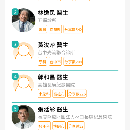
林逸民 醫生
2
五福診所
眼科
宜蘭縣
分享數542
黃汝萍 醫生
3
台中光流聯合診所
牙科
台中市
分享數208
郭和昌 醫生
4
高雄長庚紀念醫院
小兒科
高雄市
分享數226
張廷彰 醫生
5
長庚醫療財團法人林口長庚紀念醫院
婦產科
桃園市
分享數23