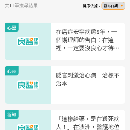
共
11
筆搜尋結果
排序依據：
發布日期
心靈
在癌症安寧病房8年，一
個護理師的告白：在這
裡，一定要沒良心才待得
下去
心靈
感官刺激治心病 治標不
治本
新知
「這樣給藥，是在殺死病
人！」在澳洲，醫護地位