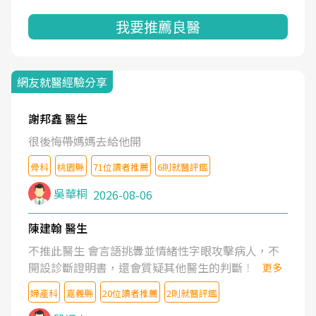
我要推薦良醫
網友就醫經驗分享
謝邦鑫 醫生
很後悔帶媽媽去給他開
骨科
桃園縣
71位讀者推薦
6則就醫評鑑
吳華桐
2026-08-06
陳建翰 醫生
不推此醫生 會言語挑釁並情緒性字眼攻擊病人，不
開設診斷證明書，還會質疑其他醫生的判斷！
更多
婦產科
嘉義縣
20位讀者推薦
2則就醫評鑑