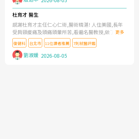
2026-08-05
杜育才 醫生
感謝杜育才主任仁心仁術,醫術精湛! 人住美國,長年
受肩頸痠痛及頭痛頭暈所苦,看遍名醫教授,做了各種
更多
檢查,也嘗試過西醫打針,中醫針灸及物理徒手治療都
復健科
台北市
11位讀者推薦
7則就醫評鑑
沒有用,後來連吃到嗎啡類止痛藥都效果有限,只是壓
症狀,沒多久就痛起來,多年失眠嚴重影響生活品質.
劉淑媛
2026-08-05
台灣親友介紹忠孝醫院杜育才主任是頸頭症候群專
家,上網搜尋杜主任相關文章新聞跟網路評價之後,下
定決心飛回台北找杜醫師診治. 杜主任的乾針跟增生
治療真的很厲害,第一次乾針就覺得整個肩頸鬆開,回
家特別好睡,經過幾次治療,長年頑疾已經好了大半,杜
主任除了打針超厲害,還會一直交代要改善姿勢跟好
好做運動,看診態度親切溫暖,真的是不可多得的良醫,
大力推荐!