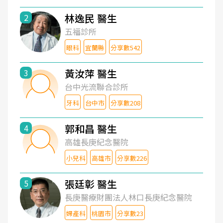
林逸民 醫生
2
五福診所
眼科
宜蘭縣
分享數542
黃汝萍 醫生
3
台中光流聯合診所
牙科
台中市
分享數208
郭和昌 醫生
4
高雄長庚紀念醫院
小兒科
高雄市
分享數226
張廷彰 醫生
5
長庚醫療財團法人林口長庚紀念醫院
婦產科
桃園市
分享數23