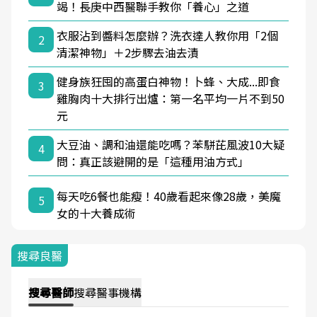
竭！長庚中西醫聯手教你「養心」之道
衣服沾到醬料怎麼辦？洗衣達人教你用「2個
2
清潔神物」＋2步驟去油去漬
健身族狂囤的高蛋白神物！卜蜂、大成...即食
3
雞胸肉十大排行出爐：第一名平均一片不到50
元
大豆油、調和油還能吃嗎？苯駢芘風波10大疑
4
問：真正該避開的是「這種用油方式」
每天吃6餐也能瘦！40歲看起來像28歲，美魔
5
女的十大養成術
搜尋良醫
搜尋
醫師
搜尋
醫事機構