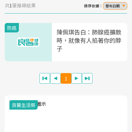
共
1
筆搜尋結果
排序依據：
發布日期
防癌
陳佩琪告白：肺腺癌擴散
時，就像有人掐著你的脖
子
1
我與健康韌
活祭