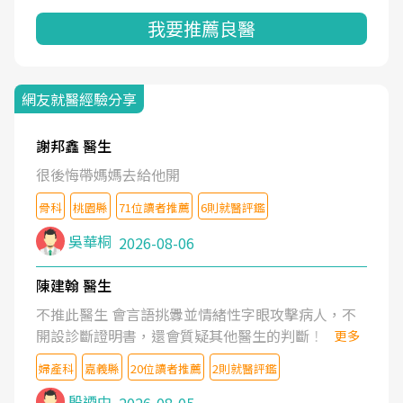
我要推薦良醫
網友就醫經驗分享
謝邦鑫 醫生
很後悔帶媽媽去給他開
骨科
桃園縣
71位讀者推薦
6則就醫評鑑
吳華桐
2026-08-06
陳建翰 醫生
不推此醫生 會言語挑釁並情緒性字眼攻擊病人，不
開設診斷證明書，還會質疑其他醫生的判斷！
更多
婦產科
嘉義縣
20位讀者推薦
2則就醫評鑑
殷迺中