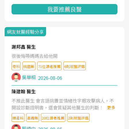
我要推薦良醫
網友就醫經驗分享
謝邦鑫 醫生
很後悔帶媽媽去給他開
骨科
桃園縣
71位讀者推薦
6則就醫評鑑
吳華桐
2026-08-06
陳建翰 醫生
不推此醫生 會言語挑釁並情緒性字眼攻擊病人，不
開設診斷證明書，還會質疑其他醫生的判斷！
更多
婦產科
嘉義縣
20位讀者推薦
2則就醫評鑑
殷迺中