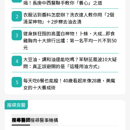
竭！長庚中西醫聯手教你「養心」之道
衣服沾到醬料怎麼辦？洗衣達人教你用「2個
2
清潔神物」＋2步驟去油去漬
健身族狂囤的高蛋白神物！卜蜂、大成...即食
3
雞胸肉十大排行出爐：第一名平均一片不到50
元
大豆油、調和油還能吃嗎？苯駢芘風波10大疑
4
問：真正該避開的是「這種用油方式」
每天吃6餐也能瘦！40歲看起來像28歲，美魔
5
女的十大養成術
搜尋良醫
搜尋
醫師
搜尋
醫事機構