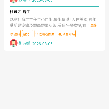
2026-08-05
杜育才 醫生
感謝杜育才主任仁心仁術,醫術精湛! 人住美國,長年
受肩頸痠痛及頭痛頭暈所苦,看遍名醫教授,做了各種
更多
檢查,也嘗試過西醫打針,中醫針灸及物理徒手治療都
復健科
台北市
11位讀者推薦
7則就醫評鑑
沒有用,後來連吃到嗎啡類止痛藥都效果有限,只是壓
症狀,沒多久就痛起來,多年失眠嚴重影響生活品質.
劉淑媛
2026-08-05
台灣親友介紹忠孝醫院杜育才主任是頸頭症候群專
家,上網搜尋杜主任相關文章新聞跟網路評價之後,下
定決心飛回台北找杜醫師診治. 杜主任的乾針跟增生
治療真的很厲害,第一次乾針就覺得整個肩頸鬆開,回
家特別好睡,經過幾次治療,長年頑疾已經好了大半,杜
主任除了打針超厲害,還會一直交代要改善姿勢跟好
好做運動,看診態度親切溫暖,真的是不可多得的良醫,
大力推荐!