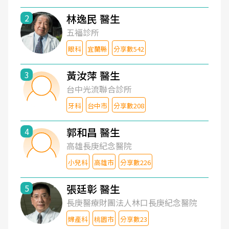
林逸民 醫生
2
五福診所
眼科
宜蘭縣
分享數542
黃汝萍 醫生
3
台中光流聯合診所
牙科
台中市
分享數208
郭和昌 醫生
4
高雄長庚紀念醫院
小兒科
高雄市
分享數226
張廷彰 醫生
5
長庚醫療財團法人林口長庚紀念醫院
婦產科
桃園市
分享數23