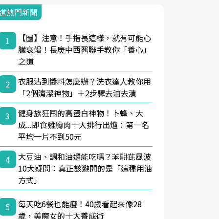
道熱門新聞
【圖】注意！手指長這樣，就有可能心
1
臟衰竭！長庚中西醫聯手教你「養心」
之道
衣服沾到醬料怎麼辦？洗衣達人教你用
2
「2個清潔神物」＋2步驟去油去漬
健身族狂囤的高蛋白神物！卜蜂、大
3
成...即食雞胸肉十大排行出爐：第一名
平均一片不到50元
大豆油、調和油還能吃嗎？苯駢芘風波
4
10大疑問：真正該避開的是「這種用油
方式」
每天吃6餐也能瘦！40歲看起來像28
5
歲，美魔女的十大養成術