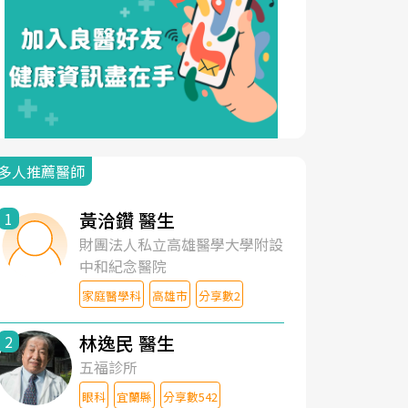
多人推薦醫師
黃洽鑽 醫生
1
財團法人私立高雄醫學大學附設
中和紀念醫院
家庭醫學科
高雄市
分享數2
林逸民 醫生
2
五福診所
眼科
宜蘭縣
分享數542