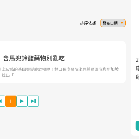
排序依據：
發布日期
！含馬兜鈴酸藥物別亂吃
面對超高齡社會的浪潮，台灣正在快速邁
2025年，就到良醫生活祭體驗「一站式健
向「健康照護」的新時代。隨著國家政策
康新生活」，從講座、體驗到運動，全面
道上皮癌的基因突變終於揭曉！林口長庚醫院泌尿腫瘤團隊與新加坡
，找出「
如「健康台灣推動委員會」與「長照3.0」
啟動你的健康革命！
的推進，「預防醫學」已成全民關注的核
心議題。然而，健檢不只是醫療院所的服
1
務，更是民眾了解自身健康狀況、啟動健
康管理的重要起點。
前往專題
前往專題