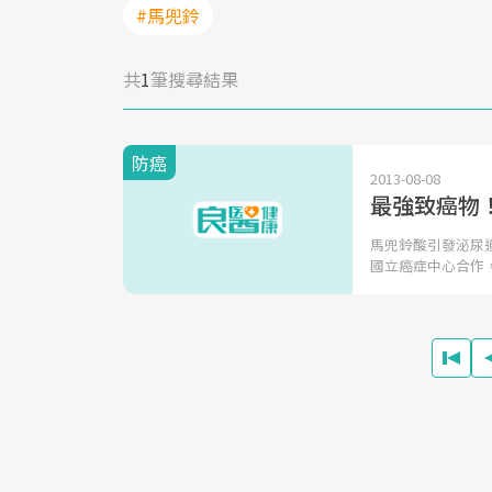
#馬兜鈴
共
1
筆搜尋結果
防癌
2013-08-08
最強致癌物
馬兜鈴酸引發泌尿
國立癌症中心合作