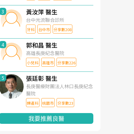
黃汝萍 醫生
3
台中光流聯合診所
牙科
台中市
分享數208
郭和昌 醫生
4
高雄長庚紀念醫院
小兒科
高雄市
分享數226
張廷彰 醫生
5
長庚醫療財團法人林口長庚紀念
醫院
婦產科
桃園市
分享數23
我要推薦良醫