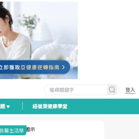
登入
專題
紐崔萊健康學堂
我與健康韌性的距離
荷爾蒙時光
2025健檢