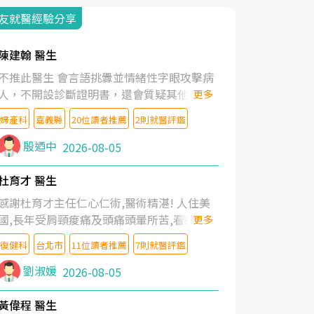
友就醫經驗分享
陳建翰 醫生
不推此醫生 會言語挑釁並情緒性字眼攻擊病
人，不開設診斷證明書，還會質疑其他醫生
更多
的判斷！
婦產科
嘉義縣
20位讀者推薦
2則就醫評鑑
殷迺中
2026-08-05
杜育才 醫生
感謝杜育才主任仁心仁術,醫術精湛! 人住美
國,長年受肩頸痠痛及頭痛頭暈所苦,看遍名醫
更多
教授,做了各種檢查,也嘗試過西醫打針,中醫
復健科
台北市
11位讀者推薦
7則就醫評鑑
針灸及物理徒手治療都沒有用,後來連吃到嗎
啡類止痛藥都效果有限,只是壓症狀,沒多久就
劉淑媛
2026-08-05
痛起來,多年失眠嚴重影響生活品質. 台灣親
友介紹忠孝醫院杜育才主任是頸頭症候群專
黃偉程 醫生