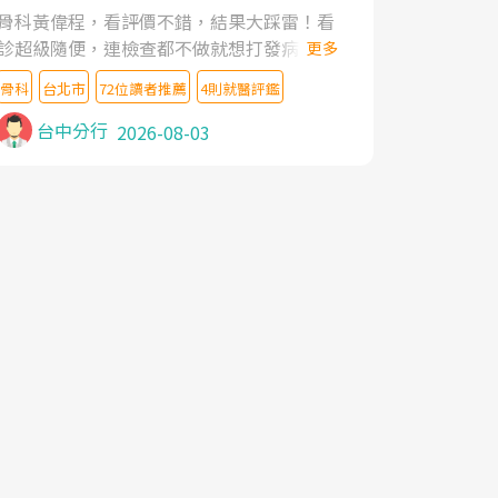
家,上網搜尋杜主任相關文章新聞跟網路評價
骨科黃偉程，看評價不錯，結果大踩雷！看
之後,下定決心飛回台北找杜醫師診治. 杜主
診超級隨便，連檢查都不做就想打發病人，
更多
任的乾針跟增生治療真的很厲害,第一次乾針
還好大的官威 ... 想詢問病情還被陰陽怪氣嘲
就覺得整個肩頸鬆開,回家特別好睡,經過幾次
骨科
台北市
72位讀者推薦
4則就醫評鑑
諷一番。可能好評帶來的大頭症，變得自負
治療,長年頑疾已經好了大半,杜主任除了打針
不尊重病人。醫術也不行，畢竟連檢查都懶
台中分行
2026-08-03
超厲害,還會一直交代要改善姿勢跟好好做運
得做，治療會有用才怪。大家避雷吧！
動,看診態度親切溫暖,真的是不可多得的良
醫,大力推荐!