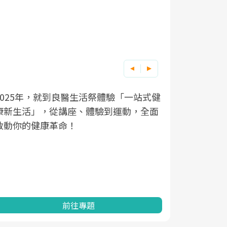
良醫健康網從「換季的身體變化」出發，
根據不同性
因應超高齡
透過醫學觀點與日常感受的對話，建立對
在、未來的
「2025
亞健康的認知，進而引導實際的改善行
知道該如何
促進為目的
動。
健康的關鍵
分析進行全
灣健康促進
前往專題