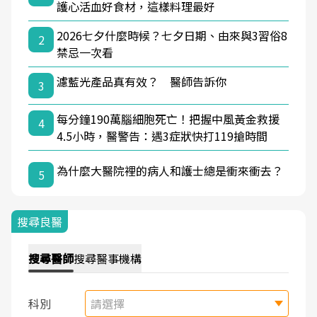
護心活血好食材，這樣料理最好
2026七夕什麼時候？七夕日期、由來與3習俗8
2
禁忌一次看
濾藍光產品真有效？ 醫師告訴你
3
每分鐘190萬腦細胞死亡！把握中風黃金救援
4
4.5小時，醫警告：遇3症狀快打119搶時間
為什麼大醫院裡的病人和護士總是衝來衝去？
5
搜尋良醫
搜尋
醫師
搜尋
醫事機構
科別
請選擇