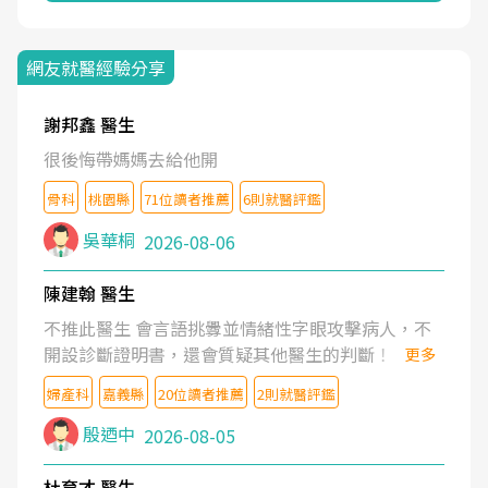
網友就醫經驗分享
謝邦鑫 醫生
很後悔帶媽媽去給他開
骨科
桃園縣
71位讀者推薦
6則就醫評鑑
吳華桐
2026-08-06
陳建翰 醫生
不推此醫生 會言語挑釁並情緒性字眼攻擊病人，不
開設診斷證明書，還會質疑其他醫生的判斷！
更多
婦產科
嘉義縣
20位讀者推薦
2則就醫評鑑
殷迺中
2026-08-05
杜育才 醫生