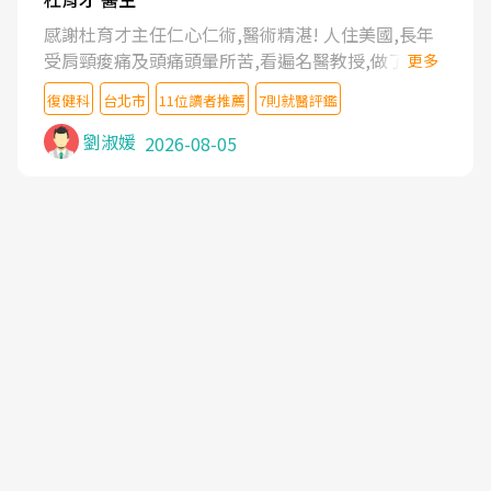
感謝杜育才主任仁心仁術,醫術精湛! 人住美國,長年
受肩頸痠痛及頭痛頭暈所苦,看遍名醫教授,做了各種
更多
檢查,也嘗試過西醫打針,中醫針灸及物理徒手治療都
復健科
台北市
11位讀者推薦
7則就醫評鑑
沒有用,後來連吃到嗎啡類止痛藥都效果有限,只是壓
症狀,沒多久就痛起來,多年失眠嚴重影響生活品質.
劉淑媛
2026-08-05
台灣親友介紹忠孝醫院杜育才主任是頸頭症候群專
家,上網搜尋杜主任相關文章新聞跟網路評價之後,下
定決心飛回台北找杜醫師診治. 杜主任的乾針跟增生
治療真的很厲害,第一次乾針就覺得整個肩頸鬆開,回
家特別好睡,經過幾次治療,長年頑疾已經好了大半,杜
主任除了打針超厲害,還會一直交代要改善姿勢跟好
好做運動,看診態度親切溫暖,真的是不可多得的良醫,
大力推荐!