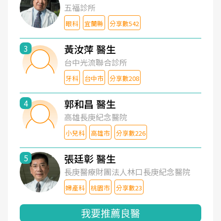
五福診所
眼科
宜蘭縣
分享數542
黃汝萍 醫生
3
台中光流聯合診所
牙科
台中市
分享數208
郭和昌 醫生
4
高雄長庚紀念醫院
小兒科
高雄市
分享數226
張廷彰 醫生
5
長庚醫療財團法人林口長庚紀念醫院
婦產科
桃園市
分享數23
我要推薦良醫