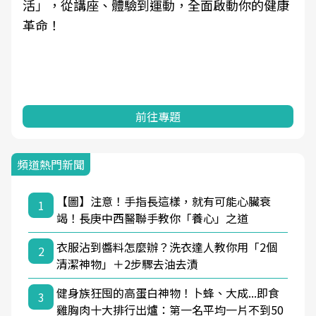
動你的健康
學觀點與日常感受的對話，建立對亞健康
知，進而引導實際的改善行動。
前往專題
頻道熱門新聞
【圖】注意！手指長這樣，就有可能心臟衰
1
竭！長庚中西醫聯手教你「養心」之道
衣服沾到醬料怎麼辦？洗衣達人教你用「2個
2
清潔神物」＋2步驟去油去漬
健身族狂囤的高蛋白神物！卜蜂、大成...即食
3
雞胸肉十大排行出爐：第一名平均一片不到50