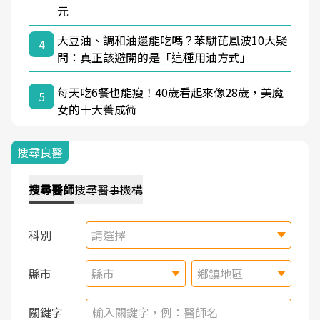
元
大豆油、調和油還能吃嗎？苯駢芘風波10大疑
4
問：真正該避開的是「這種用油方式」
每天吃6餐也能瘦！40歲看起來像28歲，美魔
5
女的十大養成術
搜尋良醫
搜尋
醫師
搜尋
醫事機構
科別
請選擇
縣市
縣市
鄉鎮地區
關鍵字