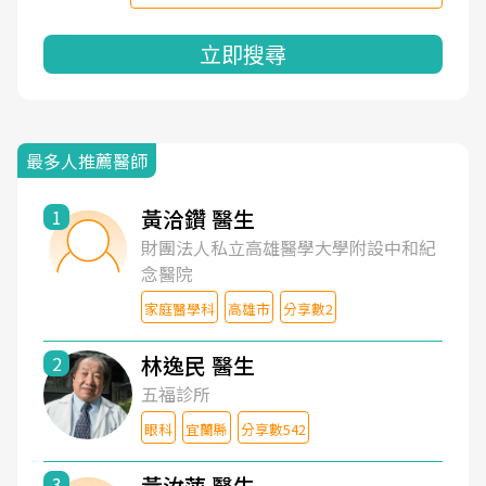
立即搜尋
最多人推薦醫師
黃洽鑽 醫生
1
財團法人私立高雄醫學大學附設中和紀
念醫院
家庭醫學科
高雄市
分享數2
林逸民 醫生
2
五福診所
眼科
宜蘭縣
分享數542
黃汝萍 醫生
3