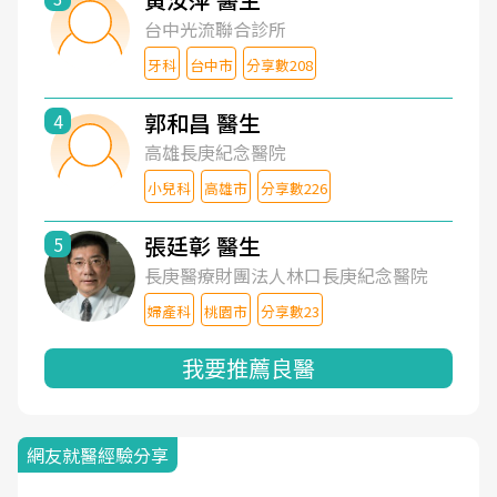
台中光流聯合診所
牙科
台中市
分享數208
郭和昌 醫生
4
高雄長庚紀念醫院
小兒科
高雄市
分享數226
張廷彰 醫生
5
長庚醫療財團法人林口長庚紀念醫院
婦產科
桃園市
分享數23
我要推薦良醫
網友就醫經驗分享