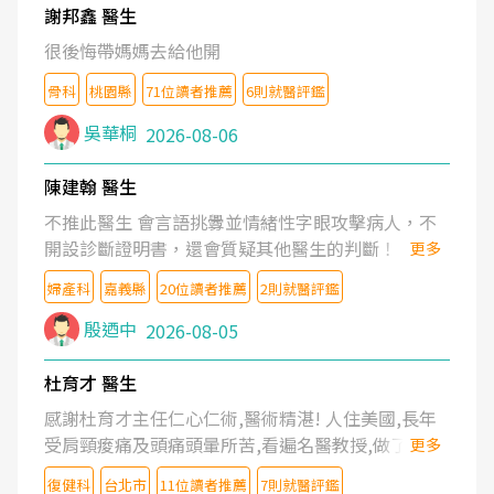
謝邦鑫 醫生
很後悔帶媽媽去給他開
骨科
桃園縣
71位讀者推薦
6則就醫評鑑
吳華桐
2026-08-06
陳建翰 醫生
不推此醫生 會言語挑釁並情緒性字眼攻擊病人，不
開設診斷證明書，還會質疑其他醫生的判斷！
更多
婦產科
嘉義縣
20位讀者推薦
2則就醫評鑑
殷迺中
2026-08-05
杜育才 醫生
感謝杜育才主任仁心仁術,醫術精湛! 人住美國,長年
受肩頸痠痛及頭痛頭暈所苦,看遍名醫教授,做了各種
更多
檢查,也嘗試過西醫打針,中醫針灸及物理徒手治療都
復健科
台北市
11位讀者推薦
7則就醫評鑑