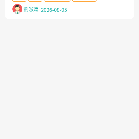
沒有用,後來連吃到嗎啡類止痛藥都效果有限,只是壓
症狀,沒多久就痛起來,多年失眠嚴重影響生活品質.
劉淑媛
2026-08-05
台灣親友介紹忠孝醫院杜育才主任是頸頭症候群專
家,上網搜尋杜主任相關文章新聞跟網路評價之後,下
定決心飛回台北找杜醫師診治. 杜主任的乾針跟增生
治療真的很厲害,第一次乾針就覺得整個肩頸鬆開,回
家特別好睡,經過幾次治療,長年頑疾已經好了大半,杜
主任除了打針超厲害,還會一直交代要改善姿勢跟好
好做運動,看診態度親切溫暖,真的是不可多得的良醫,
大力推荐!