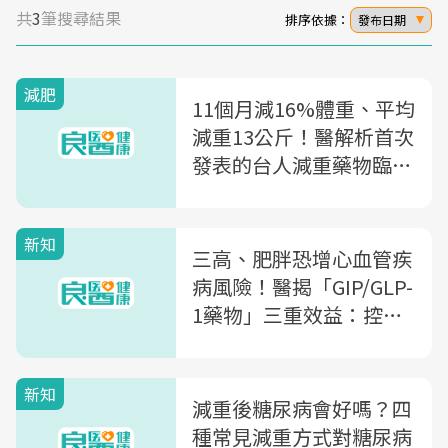
共
3
筆搜尋結果
排序依據：
發布日期
減肥
11個月減16%體重、平均
減重13公斤！醫解析首次
發表的台人減重藥物臨床
試驗數據
新知
三高、肥胖恐增心血管疾
病風險！醫揭「GIP/GLP-
1藥物」三重效益：控
糖、減重兼護心
新知
減重後糖尿病會好嗎？四
種常見減重方式對糖尿病