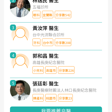
林逸民 醫生
五福診所
眼科
宜蘭縣
分享數542
黃汝萍 醫生
3
台中光流聯合診所
牙科
台中市
分享數208
郭和昌 醫生
4
高雄長庚紀念醫院
小兒科
高雄市
分享數226
張廷彰 醫生
5
長庚醫療財團法人林口長庚紀念醫院
婦產科
桃園市
分享數23
我要推薦良醫