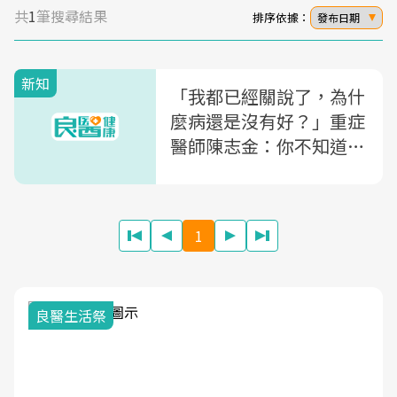
共
1
筆搜尋結果
排序依據：
發布日期
新知
「我都已經關說了，為什
麼病還是沒有好？」重症
醫師陳志金：你不知道的
醫療現場秘密，下場竟然
是...
1
良醫生活祭