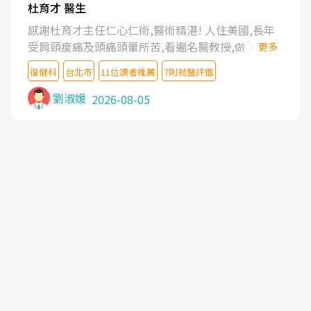
杜育才 醫生
感謝杜育才主任仁心仁術,醫術精湛! 人住美國,長年
受肩頸痠痛及頭痛頭暈所苦,看遍名醫教授,做了各種
更多
檢查,也嘗試過西醫打針,中醫針灸及物理徒手治療都
復健科
台北市
11位讀者推薦
7則就醫評鑑
沒有用,後來連吃到嗎啡類止痛藥都效果有限,只是壓
症狀,沒多久就痛起來,多年失眠嚴重影響生活品質.
劉淑媛
2026-08-05
台灣親友介紹忠孝醫院杜育才主任是頸頭症候群專
家,上網搜尋杜主任相關文章新聞跟網路評價之後,下
定決心飛回台北找杜醫師診治. 杜主任的乾針跟增生
治療真的很厲害,第一次乾針就覺得整個肩頸鬆開,回
家特別好睡,經過幾次治療,長年頑疾已經好了大半,杜
主任除了打針超厲害,還會一直交代要改善姿勢跟好
好做運動,看診態度親切溫暖,真的是不可多得的良醫,
大力推荐!