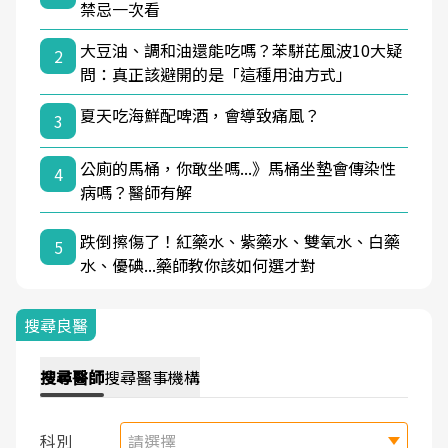
禁忌一次看
大豆油、調和油還能吃嗎？苯駢芘風波10大疑
2
問：真正該避開的是「這種用油方式」
夏天吃海鮮配啤酒，會導致痛風？
3
公廁的馬桶，你敢坐嗎...》馬桶坐墊會傳染性
4
病嗎？醫師有解
跌倒擦傷了！紅藥水、紫藥水、雙氧水、白藥
5
水、優碘...藥師教你該如何選才對
搜尋良醫
搜尋
醫師
搜尋
醫事機構
科別
請選擇