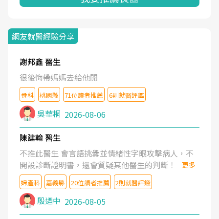
網友就醫經驗分享
謝邦鑫 醫生
很後悔帶媽媽去給他開
骨科
桃園縣
71位讀者推薦
6則就醫評鑑
吳華桐
2026-08-06
陳建翰 醫生
不推此醫生 會言語挑釁並情緒性字眼攻擊病人，不
開設診斷證明書，還會質疑其他醫生的判斷！
更多
婦產科
嘉義縣
20位讀者推薦
2則就醫評鑑
殷迺中
2026-08-05