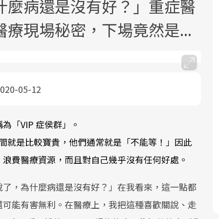
什麼病還是沒有好？」重症醫
療現場秘密，下場竟然是...
020-05-12
面對超高齡社會的浪潮，台灣正在快速
2025年，就到良醫生活祭體驗「一站式
良醫健康網從「換季的身體變化」出
根據不同性別與年齡，帶你找到過去、
邁向「健康照護」的新時代。隨著國家
健康新生活」，從講座、體驗到運動，
發，透過醫學觀點與日常感受的對話，
現在、未來的健康節點，理解身體的變
政策如「健康台灣推動委員會」與「長
全面啟動你的健康革命！
建立對亞健康的認知，進而引導實際的
化，知道該如何照顧自己。
「VIP 症侯群」。
照3.0」的推進，「預防醫學」已成全民
改善行動。
 的時間就是比較寶貴，他們通常就是「不能等！」因此
關注的核心議題。然而，健檢不只是醫
、浪費醫療資源，而且對自己幾乎沒有任何好處。
療院所的服務，更是民眾了解自身健康
狀況、啟動健康管理的重要起點。
說了，為什麼病還是沒有好？」在我看來，這一點都
前往專題
前往專題
前往專題
前往專題
還可能有害無利。在醫療上，我把這種喜歡關說、走