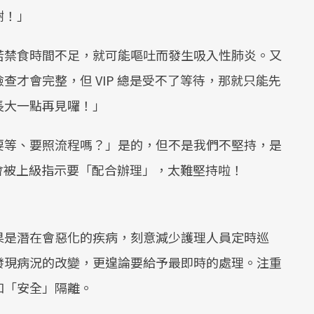
謝！」
若禁食時間不足，就可能嘔吐而發生吸入性肺炎。又
才會完整，但 VIP 總是受不了等待，那就只能先
長大一點再見囉！」
要等、要照流程嗎？」是的，但不是我們不堅持，是
就會被上級指示要「配合辦理」，太難堅持啦！
果是潛在會惡化的疾病，刻意減少護理人員定時巡
發現病況的改變，更遑論要給予最即時的處理。注重
和「安全」隔離。