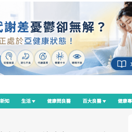
新知
生活
健康問良醫
百大良醫
健康
良醫生活祭
我與健康韌性的距離
荷爾蒙時光機