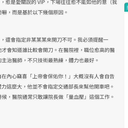
的，愈是愛關說的 VIP，下場往往愈不能如他的意（我
恐嚇，而是基於以下幾個原因。
等待，還會指定非某某某來開刀不可。我必須提醒一
他才會知道誰比較會開刀。在醫院裡，職位愈高的醫
的主治醫師，不只技術最熟練，體力也最好。
暗自在內心竊喜「上帝會保佑你！」大概沒有人會自告
的權力這麼大，他並不會指定交通部長來幫他開車吧。
時候，醫院通常只敢讓院長做「量血壓」這個工作。