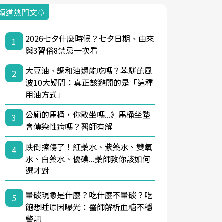
頻道熱門文章
2026七夕什麼時候？七夕日期、由來
1
與3習俗8禁忌一次看
大豆油、調和油還能吃嗎？苯駢芘風
2
波10大疑問：真正該避開的是「這種
用油方式」
公廁的馬桶，你敢坐嗎...》馬桶坐墊
3
會傳染性病嗎？醫師有解
跌倒擦傷了！紅藥水、紫藥水、雙氧
4
水、白藥水、優碘...藥師教你該如何
選才對
暈碳現象是什麼？吃什麼不暈碳？吃
5
飽想睡原因曝光：醫師解析血糖不穩
警訊