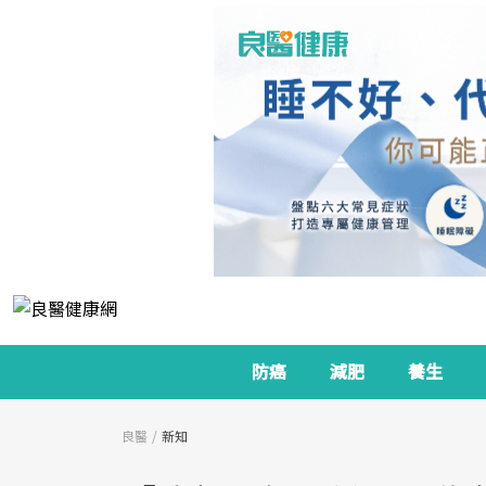
防癌
減肥
養生
良醫
新知