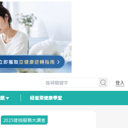
登入
專題
紐崔萊健康學堂
2025健檢服務大調查