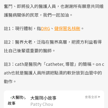
奮鬥、即將投入的醫護人員，也謝謝所有願意共同維
護醫病關係的民眾，我們一起加油。
註1：現行體制，指
DRG
、
健保匿名核刪
。
註2：醫界大老，泛指在醫界高層，把資方利益看得
比自己後輩還重要的醫師。
註3：cath是醫院內「catheter, 導管」的簡稱。on c
ath也就是醫護人員所謂把點滴的軟針放到血管中的
動作。
查看全部
大醫院小故事
Patty Chou