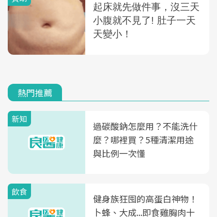
熱門推薦
新知
過碳酸鈉怎麼用？不能洗什
麼？哪裡買？5種清潔用途
與比例一次懂
飲食
健身族狂囤的高蛋白神物！
卜蜂、大成...即食雞胸肉十