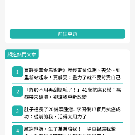
前往專題
頻道熱門文章
賈靜雯奪金馬影后》歷經事業低潮、喪父…到
1
重新站起來！賈靜雯：盡力了就不要苛責自己
「終於不用再刮腿毛了！」41歲抗癌女模：癌
2
症帶來破壞，卻讓我重新改變
肚子裡長了20幾顆腫瘤...李開復17個月抗癌成
3
功：從前的我，活得太用力了
感謝爸媽，生了弟弟陪我！一場車禍讓我驚
4