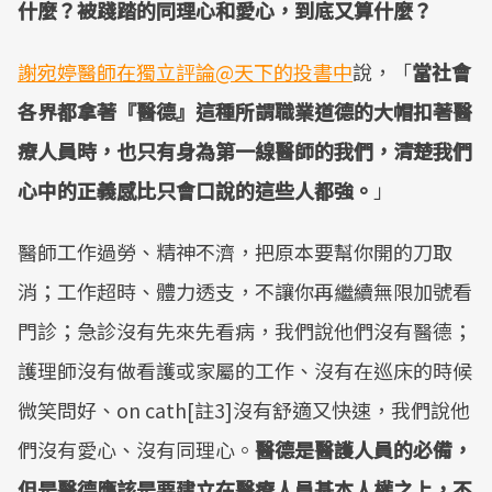
什麼？被踐踏的同理心和愛心，到底又算什麼？
謝宛婷醫師在獨立評論@天下的投書中
說，「
當社會
各界都拿著『醫德』這種所謂職業道德的大帽扣著醫
療人員時，也只有身為第一線醫師的我們，清楚我們
心中的正義感比只會口說的這些人都強。
」
醫師工作過勞、精神不濟，把原本要幫你開的刀取
消；工作超時、體力透支，不讓你再繼續無限加號看
門診；急診沒有先來先看病，我們說他們沒有醫德；
護理師沒有做看護或家屬的工作、沒有在巡床的時候
微笑問好、on cath[註3]沒有舒適又快速，我們說他
們沒有愛心、沒有同理心。
醫德是醫護人員的必備，
但是醫德應該是要建立在醫療人員基本人權之上，不