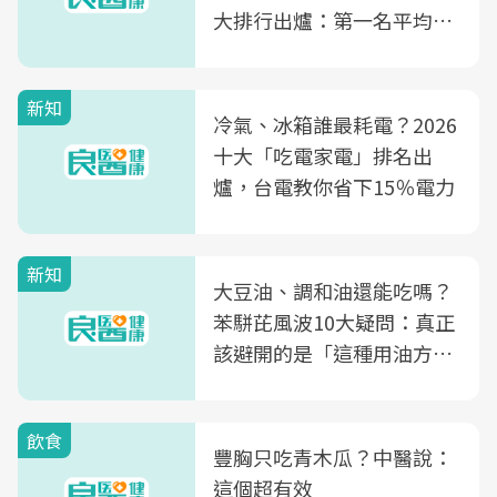
大排行出爐：第一名平均一
片不到50元
新知
冷氣、冰箱誰最耗電？2026
十大「吃電家電」排名出
爐，台電教你省下15％電力
新知
大豆油、調和油還能吃嗎？
苯駢芘風波10大疑問：真正
該避開的是「這種用油方
式」
飲食
豐胸只吃青木瓜？中醫說：
這個超有效