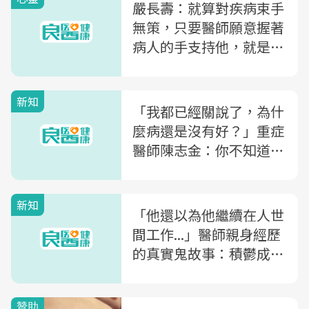
嚴長壽：就算對疾病束手
無策，只要醫師願意握著
病人的手支持他，就是人
間活菩薩
新知
「我都已經關說了，為什
麼病還是沒有好？」重症
醫師陳志金：你不知道的
醫療現場秘密，下場竟然
是...
新知
「他還以為他繼續在人世
間工作...」醫師親身經歷
的真實鬼故事：積鬱成疾
的醫師，為何死後徘徊手
術房？