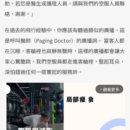
助，若您是醫生或護理人員，請與我們的空服人員聯
絡，謝謝。」
在過去的飛行經驗中，你應該有聽過類似的廣播，這
是呼叫醫師（Paging Doctor）的廣播詞。 當客人都
在沉睡，客艙裡也寂靜無聲時，這樣的廣播都會讓大
家心驚膽跳，我們空服員都走進客艙裡，豎起耳朵，
深怕錯過任何一道響起的服務鈴。
觀看更多
arrow_forward_ios