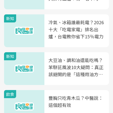
片不到50元
新知
冷氣、冰箱誰最耗電？2026
十大「吃電家電」排名出
爐，台電教你省下15％電力
新知
大豆油、調和油還能吃嗎？
苯駢芘風波10大疑問：真正
該避開的是「這種用油方
式」
飲食
豐胸只吃青木瓜？中醫說：
這個超有效