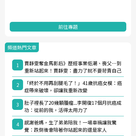
前往專題
頻道熱門文章
賈靜雯奪金馬影后》歷經事業低潮、喪父…到
1
重新站起來！賈靜雯：盡力了就不要苛責自己
「終於不用再刮腿毛了！」41歲抗癌女模：癌
2
症帶來破壞，卻讓我重新改變
肚子裡長了20幾顆腫瘤...李開復17個月抗癌成
3
功：從前的我，活得太用力了
感謝爸媽，生了弟弟陪我！一場車禍讓我驚
4
覺：跌倒後會陪著你站起來的還是家人