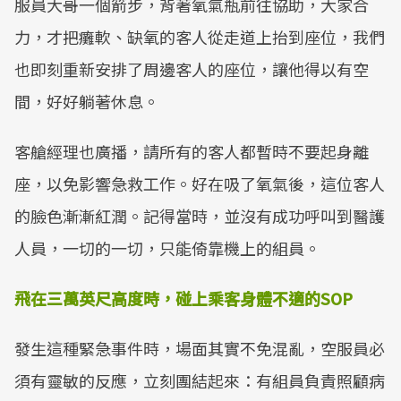
服員大哥一個箭步，背著氧氣瓶前往協助，大家合
力，才把癱軟、缺氧的客人從走道上抬到座位，我們
也即刻重新安排了周邊客人的座位，讓他得以有空
間，好好躺著休息。
客艙經理也廣播，請所有的客人都暫時不要起身離
座，以免影響急救工作。好在吸了氧氣後，這位客人
的臉色漸漸紅潤。記得當時，並沒有成功呼叫到醫護
人員，一切的一切，只能倚靠機上的組員。
飛在三萬英尺高度時，碰上乘客身體不適的
SOP
發生這種緊急事件時，場面其實不免混亂，空服員必
須有靈敏的反應，立刻團結起來：有組員負責照顧病