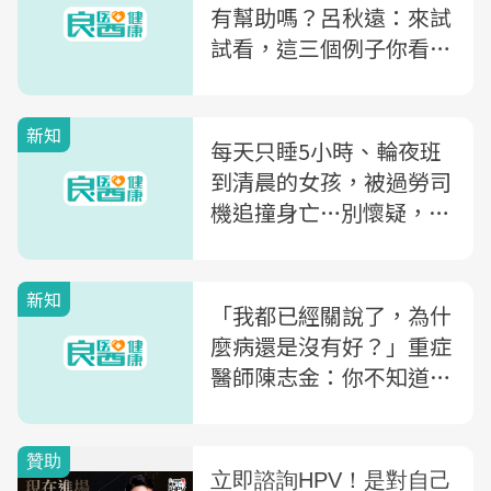
有幫助嗎？呂秋遠：來試
試看，這三個例子你看懂
多少
新知
每天只睡5小時、輪夜班
到清晨的女孩，被過勞司
機追撞身亡…別懷疑，這
在2018年的台灣一切合
法！
新知
「我都已經關說了，為什
麼病還是沒有好？」重症
醫師陳志金：你不知道的
醫療現場秘密，下場竟然
是...