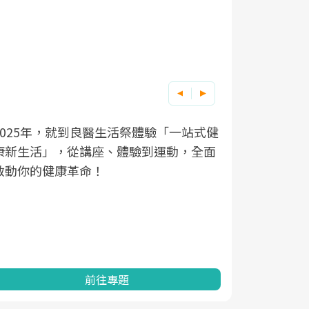
良醫健康網從「換季的身體變化
根據不同性
因應超高齡
活祭體驗「一站式健
體驗到運動，全面
透過醫學觀點與日常感受的對話
在、未來的
「2025
亞健康的認知，進而引導實際的
知道該如何
促進為目的
動。
健康的關鍵
分析進行全
灣健康促進
專題
前往專題