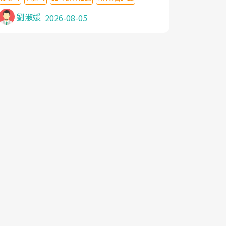
針灸及物理徒手治療都沒有用,後來連吃到嗎
啡類止痛藥都效果有限,只是壓症狀,沒多久就
劉淑媛
2026-08-05
痛起來,多年失眠嚴重影響生活品質. 台灣親
友介紹忠孝醫院杜育才主任是頸頭症候群專
家,上網搜尋杜主任相關文章新聞跟網路評價
之後,下定決心飛回台北找杜醫師診治. 杜主
任的乾針跟增生治療真的很厲害,第一次乾針
就覺得整個肩頸鬆開,回家特別好睡,經過幾次
治療,長年頑疾已經好了大半,杜主任除了打針
超厲害,還會一直交代要改善姿勢跟好好做運
動,看診態度親切溫暖,真的是不可多得的良
醫,大力推荐!