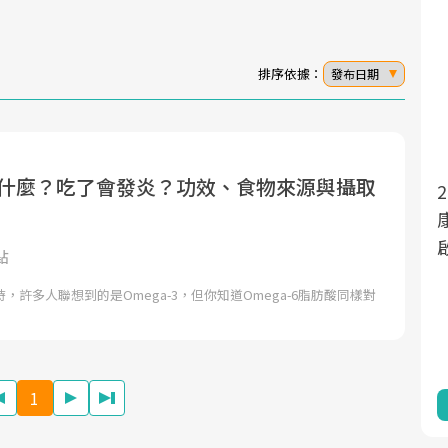
排序依據：
發布日期
6是什麼？吃了會發炎？功效、食物來源與攝取
2025年，就到良醫生
面對超高齡社會的浪潮，台灣正在快速邁
向「健康照護」的新時代。隨著國家政策
康新生活」，從講座、
如「健康台灣推動委員會」與「長照3.0」
啟動你的健康革命！
點
的推進，「預防醫學」已成全民關注的核
，許多人聯想到的是Omega-3，但你知道Omega-6脂肪酸同樣對
心議題。然而，健檢不只是醫療院所的服
務，更是民眾了解自身健康狀況、啟動健
康管理的重要起點。
1
前往專題
前往