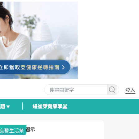
登入
專題
紐崔萊健康學堂
我與健康韌性的距離
荷爾蒙時光
2025健檢