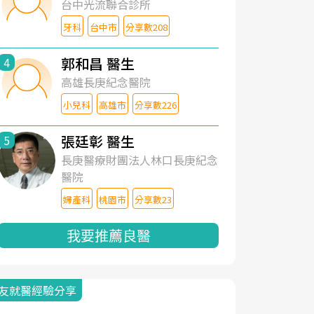
台中光流聯合診所
牙科
台中市
分享數208
郭和昌 醫生
4
高雄長庚紀念醫院
小兒科
高雄市
分享數226
張廷彰 醫生
5
長庚醫療財團法人林口長庚紀念
醫院
婦產科
桃園市
分享數23
我要推薦良醫
友就醫經驗分享