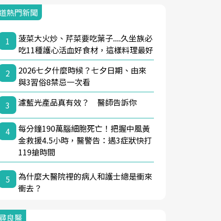
道熱門新聞
菠菜大火炒、芹菜要吃葉子....久坐族必
1
吃11種護心活血好食材，這樣料理最好
2026七夕什麼時候？七夕日期、由來
2
與3習俗8禁忌一次看
濾藍光產品真有效？ 醫師告訴你
3
每分鐘190萬腦細胞死亡！把握中風黃
4
金救援4.5小時，醫警告：遇3症狀快打
119搶時間
為什麼大醫院裡的病人和護士總是衝來
5
衝去？
尋良醫