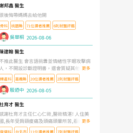
謝邦鑫 醫生
很後悔帶媽媽去給他開
骨科
桃園縣
71位讀者推薦
6則就醫評鑑
吳華桐
2026-08-06
陳建翰 醫生
不推此醫生 會言語挑釁並情緒性字眼攻擊病
人，不開設診斷證明書，還會質疑其他醫生
更多
的判斷！
婦產科
嘉義縣
20位讀者推薦
2則就醫評鑑
殷迺中
2026-08-05
杜育才 醫生
感謝杜育才主任仁心仁術,醫術精湛! 人住美
國,長年受肩頸痠痛及頭痛頭暈所苦,看遍名醫
更多
教授,做了各種檢查,也嘗試過西醫打針,中醫
復健科
台北市
11位讀者推薦
7則就醫評鑑