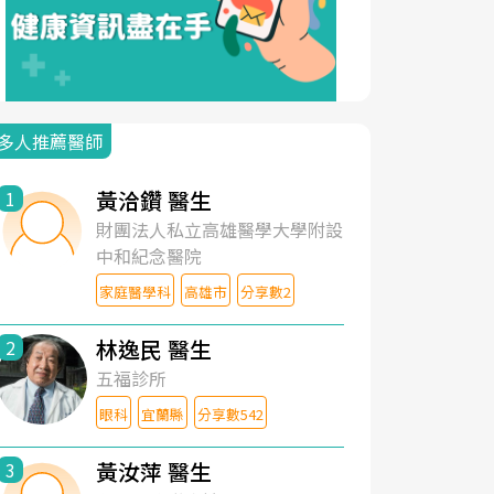
多人推薦醫師
黃洽鑽 醫生
1
財團法人私立高雄醫學大學附設
中和紀念醫院
家庭醫學科
高雄市
分享數2
林逸民 醫生
2
五福診所
眼科
宜蘭縣
分享數542
黃汝萍 醫生
3