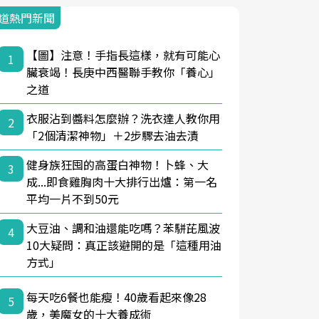
道熱門新聞
【圖】注意！手指長這樣，就有可能心
1
臟衰竭！長庚中西醫聯手教你「養心」
之道
衣服沾到醬料怎麼辦？洗衣達人教你用
2
「2個清潔神物」＋2步驟去油去漬
健身族狂囤的高蛋白神物！卜蜂、大
3
成...即食雞胸肉十大排行出爐：第一名
平均一片不到50元
大豆油、調和油還能吃嗎？苯駢芘風波
4
10大疑問：真正該避開的是「這種用油
方式」
每天吃6餐也能瘦！40歲看起來像28
5
歲，美魔女的十大養成術