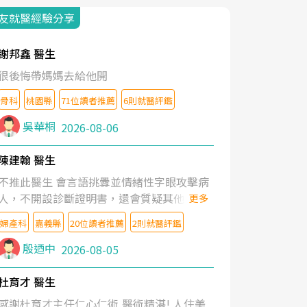
友就醫經驗分享
謝邦鑫 醫生
很後悔帶媽媽去給他開
骨科
桃園縣
71位讀者推薦
6則就醫評鑑
吳華桐
2026-08-06
陳建翰 醫生
不推此醫生 會言語挑釁並情緒性字眼攻擊病
人，不開設診斷證明書，還會質疑其他醫生
更多
的判斷！
婦產科
嘉義縣
20位讀者推薦
2則就醫評鑑
殷迺中
2026-08-05
杜育才 醫生
感謝杜育才主任仁心仁術,醫術精湛! 人住美