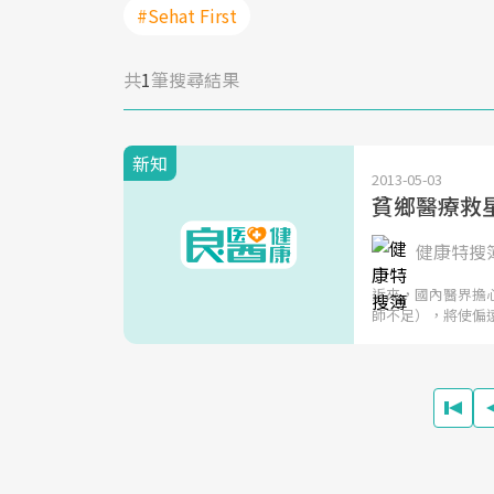
#Sehat First
共
1
筆搜尋結果
新知
2013-05-03
貧鄉醫療救
健康特搜
近來，國內醫界擔
師不足），將使偏