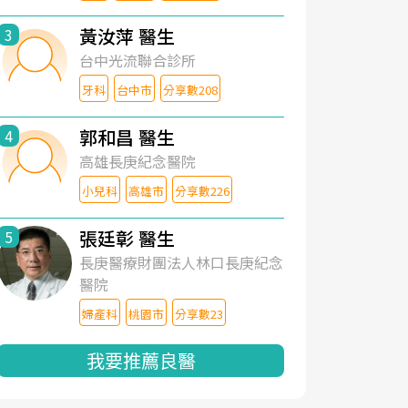
黃汝萍 醫生
3
台中光流聯合診所
牙科
台中市
分享數208
郭和昌 醫生
4
高雄長庚紀念醫院
小兒科
高雄市
分享數226
張廷彰 醫生
5
長庚醫療財團法人林口長庚紀念
醫院
婦產科
桃園市
分享數23
我要推薦良醫