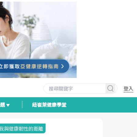
登入
專題
紐崔萊健康學堂
我與健康韌性的距離
荷爾蒙時光
2025健檢