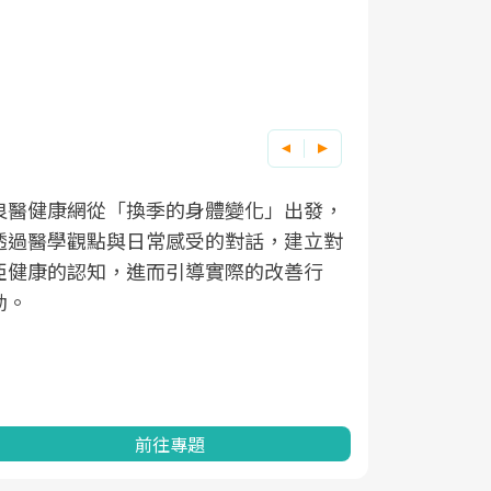
良醫健康網從「換季的身體變化」出發，
根據不同性
因應超高齡
透過醫學觀點與日常感受的對話，建立對
在、未來的
「2025
亞健康的認知，進而引導實際的改善行
知道該如何
促進為目的
動。
健康的關鍵
分析進行全
灣健康促進
前往專題