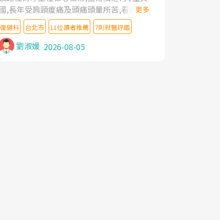
國,長年受肩頸痠痛及頭痛頭暈所苦,看遍名醫
更多
教授,做了各種檢查,也嘗試過西醫打針,中醫
復健科
台北市
11位讀者推薦
7則就醫評鑑
針灸及物理徒手治療都沒有用,後來連吃到嗎
啡類止痛藥都效果有限,只是壓症狀,沒多久就
劉淑媛
2026-08-05
痛起來,多年失眠嚴重影響生活品質. 台灣親
友介紹忠孝醫院杜育才主任是頸頭症候群專
家,上網搜尋杜主任相關文章新聞跟網路評價
之後,下定決心飛回台北找杜醫師診治. 杜主
任的乾針跟增生治療真的很厲害,第一次乾針
就覺得整個肩頸鬆開,回家特別好睡,經過幾次
治療,長年頑疾已經好了大半,杜主任除了打針
超厲害,還會一直交代要改善姿勢跟好好做運
動,看診態度親切溫暖,真的是不可多得的良
醫,大力推荐!