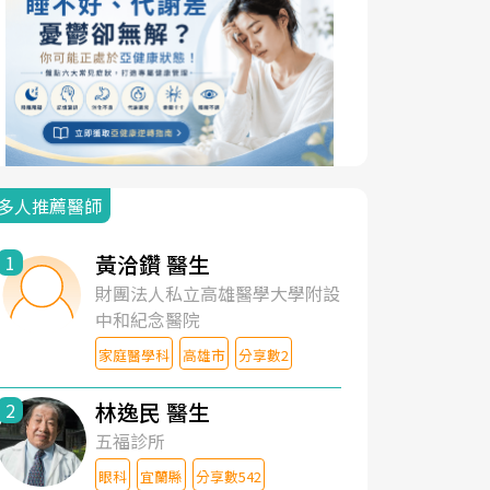
多人推薦醫師
黃洽鑽 醫生
1
財團法人私立高雄醫學大學附設
中和紀念醫院
家庭醫學科
高雄市
分享數2
林逸民 醫生
2
五福診所
眼科
宜蘭縣
分享數542