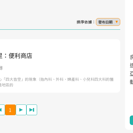
排序依據：
發布日期
星：便利商店
面對超高齡社會的浪潮，台灣正在快速邁
2025年，就到良醫生活祭體驗「一站式健
向「健康照護」的新時代。隨著國家政策
康新生活」，從講座、體驗到運動，全面
簿
如「健康台灣推動委員會」與「長照3.0」
啟動你的健康革命！
心「四大皆空」的現象（指內科、外科、婦產科、小兒科四大科的醫
的推進，「預防醫學」已成全民關注的核
遠地區的
心議題。然而，健檢不只是醫療院所的服
務，更是民眾了解自身健康狀況、啟動健
康管理的重要起點。
1
前往專題
前往專題