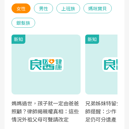
女性
男性
上班族
媽咪寶貝
銀髮族
新知
新知
媽媽過世，孩子就一定由爸爸
兄弟姊妹特留分確
照顧？律師揭親權真相：這些
師提醒：少作「這
情況外祖父母可聲請改定
足仍可分遺產