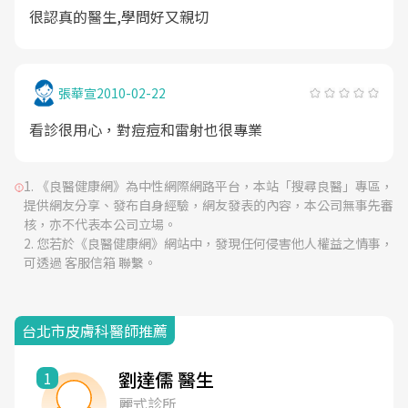
很認真的醫生,學問好又親切
張華宣
2010-02-22
看診很用心，對痘痘和雷射也很專業
《良醫健康網》為中性網際網路平台，本站「搜尋良醫」專區，
提供網友分享、發布自身經驗，網友發表的內容，本公司無事先審
核，亦不代表本公司立場。
您若於《良醫健康網》網站中，發現任何侵害他人權益之情事，
可透過 客服信箱 聯繫。
台北市皮膚科醫師推薦
劉達儒 醫生
1
麗式診所