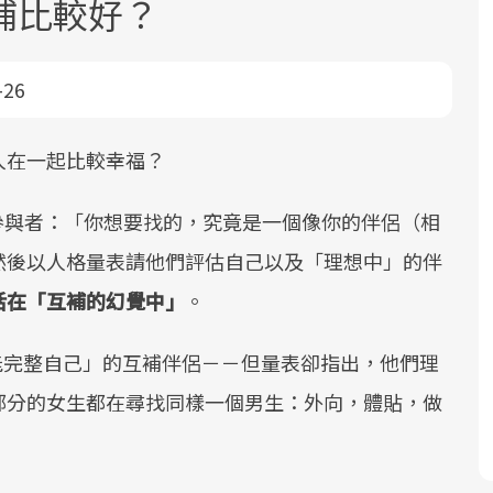
補比較好？
-26
人在一起比較幸福？
面對超高齡社會的浪潮，台灣正在快速
2025年，就到良醫生活祭體驗「一站式
良醫健康網從「換季的身體變化」出
一項研究曾問參與者：「你想要找的，究竟是一個像你的伴侶（相
邁向「健康照護」的新時代。隨著國家
健康新生活」，從講座、體驗到運動，
發，透過醫學觀點與日常感受的對話，
然後以人格量表請他們評估自己以及「理想中」的伴
政策如「健康台灣推動委員會」與「長
全面啟動你的健康革命！
建立對亞健康的認知，進而引導實際的
活在「互補的幻覺中」
。
照3.0」的推進，「預防醫學」已成全民
改善行動。
關注的核心議題。然而，健檢不只是醫
「能完整自己」的互補伴侶－－但量表卻指出，他們理
療院所的服務，更是民眾了解自身健康
狀況、啟動健康管理的重要起點。
部分的女生都在尋找同樣一個男生：外向，體貼，做
前往專題
前往專題
前往專題