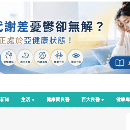
新知
生活
健康問良醫
百大良醫
健康
良醫生活祭
我與健康韌性的距離