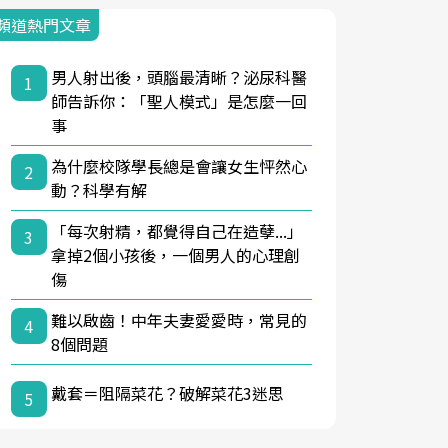
頻道熱門文章
男人射出後，頭腦最清晰？泌尿科醫
1
師告訴你：「聖人模式」是怎麼一回
事
為什麼校隊學長總是會讓女生怦然心
2
動？科學有解
「每次射精，都覺得自己在造孽...」
3
拿掉2個小孩後，一個男人的心理創
傷
難以啟齒！中年夫妻愛愛時，常見的
4
8個問題
戴套＝阻隔菜花？破解菜花3迷思
5