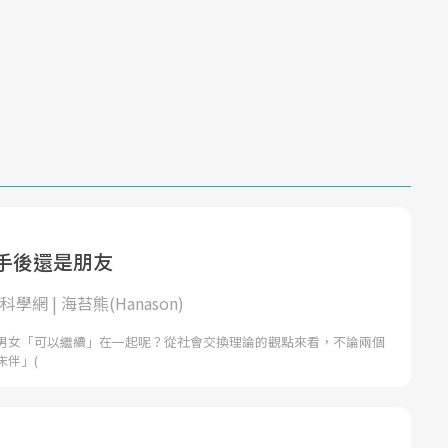
分手後還是朋友
泛科學網 | 海苔熊(Hanason)
男女「可以繼續」在一起呢？從社會交換理論的觀點來看，不論兩個
床伴」(