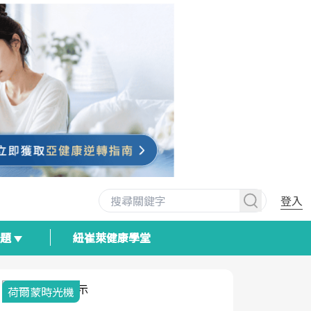
登入
專題
紐崔萊健康學堂
荷爾蒙時光機
2025健檢