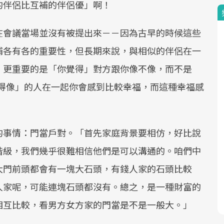
的伴侶比互補的伴侶優」啊！
在會議當場並沒有被提出來－－因為古早的時候這些
補各有各的重要性，但長期來說，與相似的伴侶在一
，更重要的是「你覺得」對方跟你像不像，而不是
覺得像」的人在一起你會感到比較幸福，而這種幸福感
的事情：門當戶對。「首先家庭背景要相仿，好比說
階級，我們幾乎很難相信他們是可以溝通的。咱們中
大門前頭都會有一塊大石頭，有錢人家的石頭比較
人家呢，可能連塊石頭都沒有。總之，是一種財富的
相互比較，看男方女方家的門當是不是一般大。」