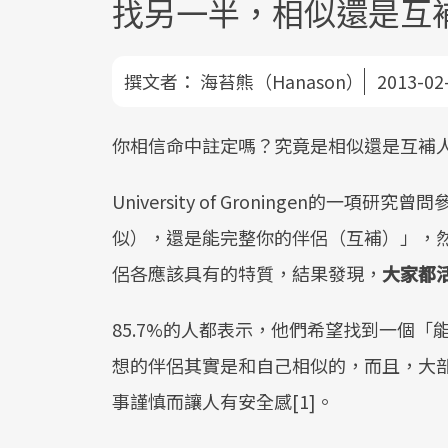
找另一半，相似還是互
撰文者：
海苔熊（Hanason）
2013-02
你相信命中註定嗎？究竟是相似還是互補
University of Groningen的
似），還是能完整你的伴侶（互補）」，
侶各應該具有的特質，結果發現，
大家都
85.7%的人都表示，他們希望找到一個
想的伴侶其實是和自己相似的，而且，大
事謹慎而讓人有安全感[1]。