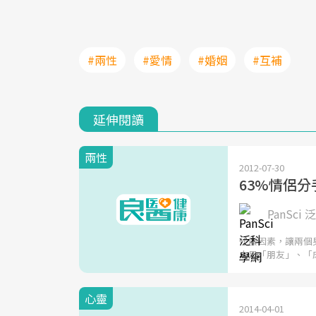
#兩性
#愛情
#婚姻
#互補
延伸閱讀
兩性
2012-07-30
63%情侶
PanSci 
什麼因素，讓兩個
人是「朋友」、「
心靈
2014-04-01