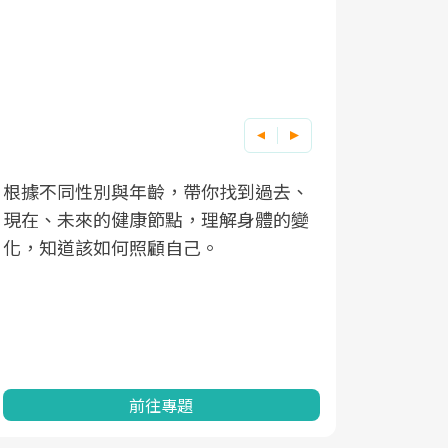
根據不同性別與年齡，帶你找到過去、
因應超高齡
現在、未來的健康節點，理解身體的變
「2025
化，知道該如何照顧自己。
康促進為目
民眾健康的
查、數據分
一起成為台
前往專題