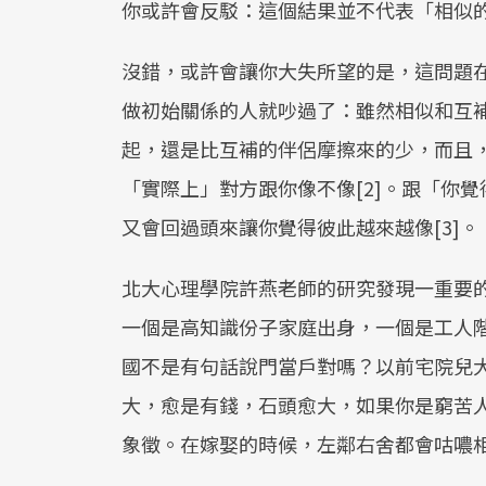
你或許會反駁：這個結果並不代表「相似
沒錯，或許會讓你大失所望的是，這問題
做初始關係的人就吵過了：雖然相似和互
起，還是比互補的伴侶摩擦來的少，而且
「實際上」對方跟你像不像[2]。跟「你
又會回過頭來讓你覺得彼此越來越像[3]。
北大心理學院許燕老師的研究發現一重要
一個是高知識份子家庭出身，一個是工人
國不是有句話說門當戶對嗎？以前宅院兒
大，愈是有錢，石頭愈大，如果你是窮苦
象徵。在嫁娶的時候，左鄰右舍都會咕噥