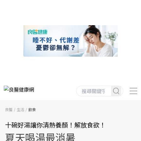
良醫
生活
飲食
十碗好湯讓你清熱養顏！解放食欲！
夏天喝湯最消暑