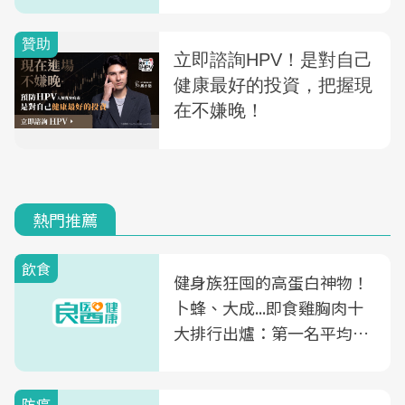
熱門推薦
飲食
健身族狂囤的高蛋白神物！
卜蜂、大成...即食雞胸肉十
大排行出爐：第一名平均一
片不到50元
防癌