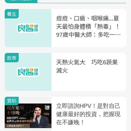
養生
痘痘、口瘡、咽喉痛...夏
天最怕身體積「熱毒」！
97歲中醫大師：多吃一種
食物，清熱又養胃
飲食
天熱火氣大 巧吃6蔬果
滅火