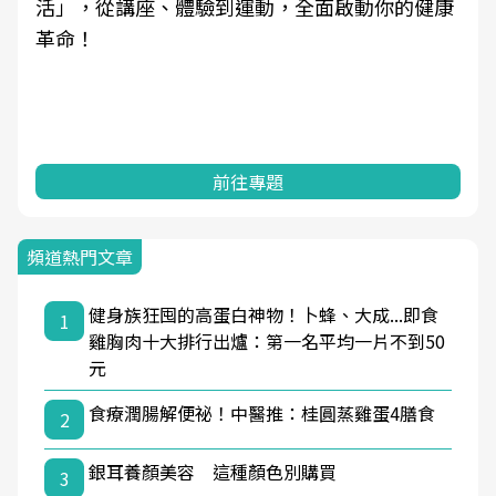
活」，從講座、體驗到運動，全面啟動你的健康
革命！
前往專題
頻道熱門文章
健身族狂囤的高蛋白神物！卜蜂、大成...即食
1
雞胸肉十大排行出爐：第一名平均一片不到50
元
食療潤腸解便祕！中醫推：桂圓蒸雞蛋4膳食
2
銀耳養顏美容 這種顏色別購買
3