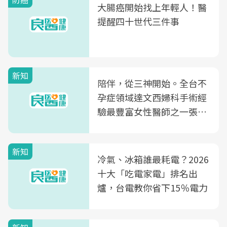
大腸癌開始找上年輕人！醫
提醒四十世代三件事
新知
陪伴，從三神開始。全台不
孕症領域達文西婦科手術經
驗最豐富女性醫師之一張永
玲領軍，打造全台首創「生
殖銀行概念形象館」，攜手
新知
光田醫院建構360度女性健
冷氣、冰箱誰最耗電？2026
康照護生態圈
十大「吃電家電」排名出
爐，台電教你省下15％電力