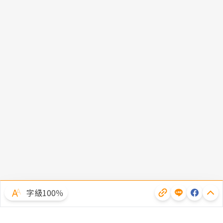
字級100％