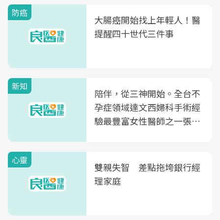
防癌
大腸癌開始找上年輕人！醫
提醒四十世代三件事
新知
陪伴，從三神開始。全台不
孕症領域達文西婦科手術經
驗最豐富女性醫師之一張永
玲領軍，打造全台首創「生
殖銀行概念形象館」，攜手
心靈
光田醫院建構360度女性健
雙親失智 差點拖垮銀行經
康照護生態圈
理家庭