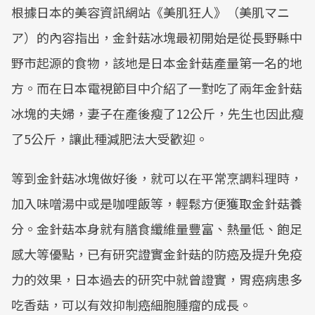
根據日本的美容資訊網站《美肌狂人》（美肌マニ
ア）的內容指出，金針菇冰塊最初開始是從長野縣中
野市起源的食物，該地是日本金針菇產量第一名的地
方。而在日本電視節目中介紹了一對吃了兩年金針菇
冰塊的夫婦，妻子在產後瘦了12公斤，先生也因此瘦
了5公斤，讓此種減肥法大受歡迎。
等到金針菇冰塊做好後，就可以在平常烹調料理時，
加入味噌湯中或是咖哩飯等，輕鬆方便獲取金針菇養
分。金針菇本身就有膳食纖維量豐富、熱量低、飽足
感大等優點，已有研究證實金針菇的防癌及提升免疫
力的效果，日本過去的研究中就曾證實，胃癌病患多
吃香菇，可以有效抑制癌細胞腫瘤的成長。