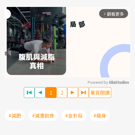
觀看更多
arrow_forward_ios
Powered by 
GliaStudios
1
2
單頁閱讀
Mute
#減肥
#減重飲食
#金針菇
#瘦身