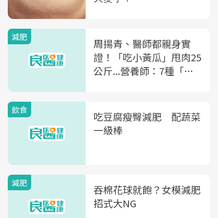
減肥
周揚青、醫師都親身實
證！「吃小黃瓜」甩肉25
公斤...營養師：7種「負
卡路里食物」讓你越吃越
瘦
飲食
吃豆腐瘦臀減肥 配蔬菜
一級棒
減肥
吞棉花球就飽？女模減肥
招式大NG