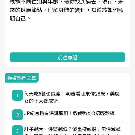
根據不同性別與年齡，帶你找到過去、現在、未
來的健康節點，理解身體的變化，知道該如何照
顧自己。
前往專題
頻道熱門文章
每天吃6餐也能瘦！40歲看起來像28歲，美魔
1
女的十大養成術
JR紀言愷有深溝腹肌！教練教你3招輕鬆練
2
肚子越大，性慾越低？減重權威揭：男性減掉
3