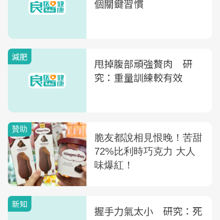
個關鍵習慣
減肥
甩掉腹部頑強贅肉 研
究：重量訓練較有效
新知
握手力氣太小 研究：死