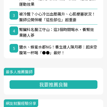
運動效果
被冷醒？小心冷出血壓飆升、心肌梗塞狀況！
3
醫師公開保暖「這些部位」超重要
腎臟科名醫江守山：這3個時間喝水，養腎效
4
果勝人蔘
鹽水、蜂蜜水都NG！養生達人陳月卿：起床空
5
腹第一杯喝「●●」最好！
最多人推薦醫師
我要推薦良醫
網友就醫經驗分享