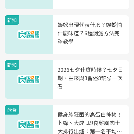
新知
蜈蚣出現代表什麼？蜈蚣怕
什麼味道？6種消滅方法完
整教學
新知
2026七夕什麼時候？七夕日
期、由來與3習俗8禁忌一次
看
飲食
健身族狂囤的高蛋白神物！
卜蜂、大成...即食雞胸肉十
大排行出爐：第一名平均一