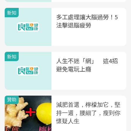
新知
多工處理讓大腦過勞！5
法擊退腦疲勞
新知
人生不迷「網」 這4招
避免電玩上癮