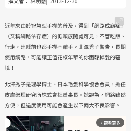
撰文者：
林明慧
2013-12-30
近年來由於智慧型手機的普及，得到「網路成癮症」
（又稱網路依存症）的低頭族隨處可見，不管吃飯、
行走，連睡前也都手機不離手。北澤秀子警告，長期
使用網路，可能讓正值花樣年華的你面臨掉髮的窘
境！
北澤秀子是理學博士、日本毛髮科學協會會員，擔任
皮膚藥理研究所株式會社董事長。她認為，網路雖然
方便，但過度使用可能會產生以下兩大不良影響。
觀看更多
arrow_forward_ios