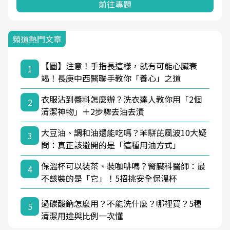
前往專題
頻道熱門文章
【圖】注意！手指長這樣，就有可能心臟衰
1
竭！長庚中西醫聯手教你「養心」之道
衣服沾到醬料怎麼辦？洗衣達人教你用「2個
2
清潔神物」＋2步驟去油去漬
大豆油、調和油還能吃嗎？苯駢芘風波10大疑
3
問：真正該避開的是「這種用油方式」
保溫杯可以裝茶、裝咖啡嗎？腎臟科醫師：最
4
不該裝的是「它」！5招挑安全保溫杯
過碳酸鈉怎麼用？不能洗什麼？哪裡買？5種
5
清潔用途與比例一次懂