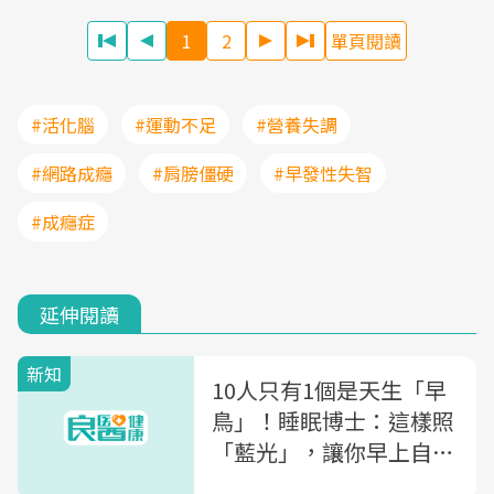
1
2
單頁閱讀
#活化腦
#運動不足
#營養失調
#網路成癮
#肩膀僵硬
#早發性失智
#成癮症
延伸閱讀
新知
10人只有1個是天生「早
鳥」！睡眠博士：這樣照
「藍光」，讓你早上自動
醒過來