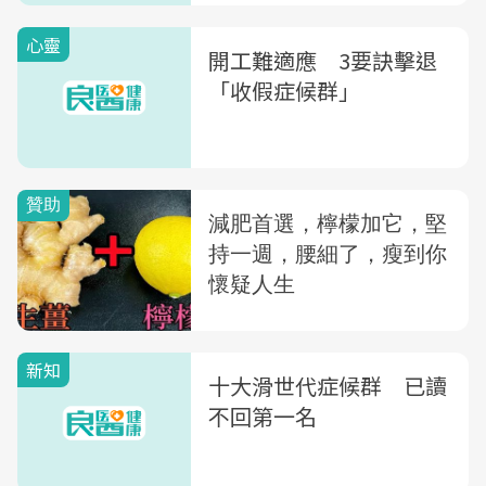
心靈
開工難適應 3要訣擊退
「收假症候群」
新知
十大滑世代症候群 已讀
不回第一名