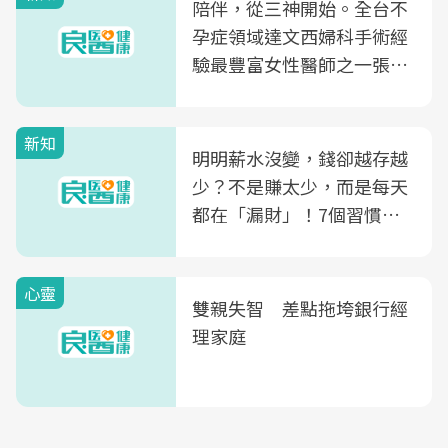
陪伴，從三神開始。全台不
孕症領域達文西婦科手術經
驗最豐富女性醫師之一張永
玲領軍，打造全台首創「生
殖銀行概念形象館」，攜手
新知
光田醫院建構360度女性健
明明薪水沒變，錢卻越存越
康照護生態圈
少？不是賺太少，而是每天
都在「漏財」！7個習慣一
次看
心靈
雙親失智 差點拖垮銀行經
理家庭