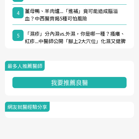
薑母鴨、羊肉爐...「進補」竟可能造成腦溢
4
血？中西醫齊揭5種可怕風險
「濕疹」分內濕vs.外濕，你是哪一種？搔癢、
5
紅疹...中醫師公開「腳上2大穴位」化濕又健脾
最多人推薦醫師
我要推薦良醫
網友就醫經驗分享