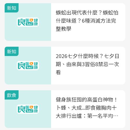
新知
蜈蚣出現代表什麼？蜈蚣怕
什麼味道？6種消滅方法完
整教學
新知
2026七夕什麼時候？七夕日
期、由來與3習俗8禁忌一次
看
飲食
健身族狂囤的高蛋白神物！
卜蜂、大成...即食雞胸肉十
大排行出爐：第一名平均一
片不到50元