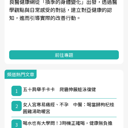
良醫健康網從「換季的身體變化」出發，透過醫
學觀點與日常感受的對話，建立對亞健康的認
知，進而引導實際的改善行動。
前往專題
頻道熱門文章
五十肩舉手卡卡 爬牆伸展蛙泳復健
1
女人宮寒易痛經、不孕 中醫：喝當歸枸杞桂
2
圓雞湯助暖宮
喝水也有大學問！3時機正確喝，健康無負擔
3