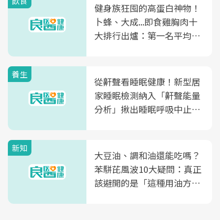
飲食
健身族狂囤的高蛋白神物！
卜蜂、大成...即食雞胸肉十
大排行出爐：第一名平均一
片不到50元
養生
從鼾聲看睡眠健康！新型居
家睡眠檢測納入「鼾聲能量
分析」揪出睡眠呼吸中止症
風險
新知
大豆油、調和油還能吃嗎？
苯駢芘風波10大疑問：真正
該避開的是「這種用油方
式」