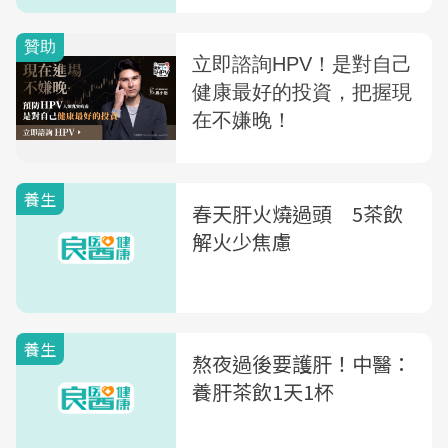
養生
春天肝火燒過頭 5茶飲
解火少焦慮
養生
熬夜過後要護肝！中醫：
養肝茶飲1天1杯