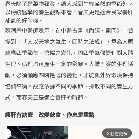
春天除了是萬物蓬發，讓人感到生機盎然的季節外。
以傳統醫學的養生觀點來看，春天更是適合民眾養肝
補氣的好時機。
陳潮宗中醫師表示，在中醫古書《內經．素問》中曾
提到：「人以天地之氣生，四時之法成」，意為人應
順應四季節氣、陰陽之變化，因四季氣候變化對人體
生理、病理均可產生一定的影響。人體五臟的生理活
動，必須順應四時陰陽的變化，才能與外界環境保持
協調平衡。故應依據不同的季節，採取不同的養生方
式，而春天正是適合養肝的時節。
護肝有訣竅 改變飲食、作息是重點
觀看更多
arrow_forward_ios