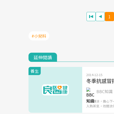
1
#小兒科
延伸閱讀
養生
2014-12-15
冬季抗感冒
BBC知識
天氣轉涼，擔心下
入熱蒸氣，坊間流