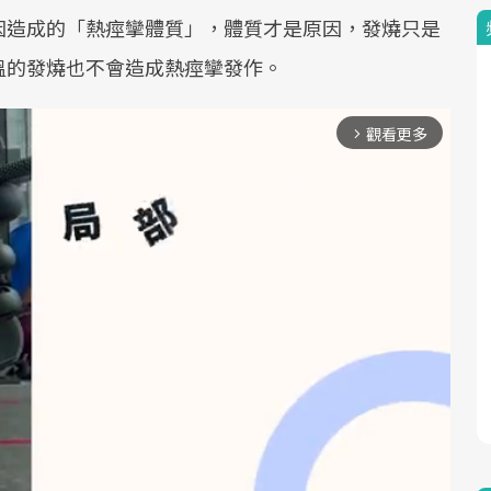
因造成的「熱痙攣體質」，體質才是原因，發燒只是
溫的發燒也不會造成熱痙攣發作。
觀看更多
arrow_forward_ios