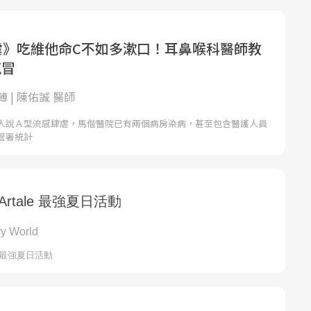
虐》吃維他命C不如多漱口！耳鼻喉科醫師教
感冒
 | 陳佑誠 醫師
人說Ａ型流感肆虐，馬偕醫院已有兩個病房染病，甚至包含醫護人員
管署統計