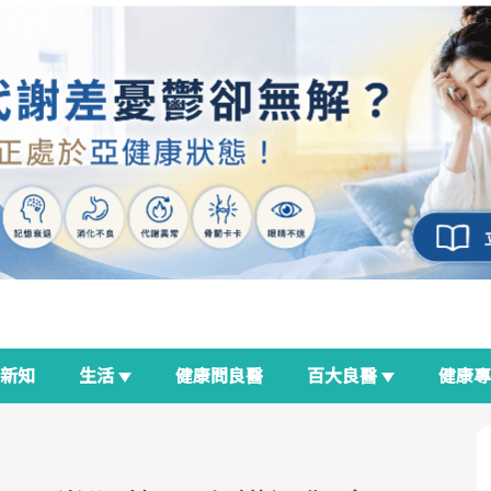
新知
生活
健康問良醫
百大良醫
健康
良醫生活祭
我與健康韌性的距離