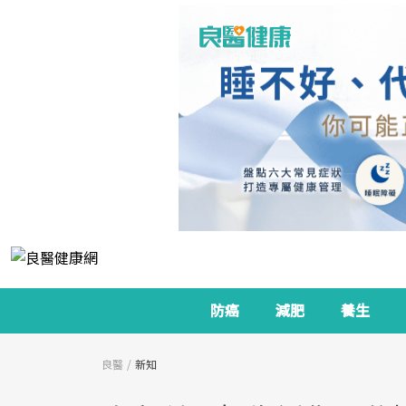
防癌
減肥
養生
良醫
新知