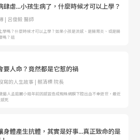
病肆虐...小孩生病了，什麼時候才可以上學？
 | 呂俊毅 醫師
上學嗎？什麼時候才可以上學？如果小孩是流感、是腸胃炎、或是腸
樣嗎？這
會要人命？竟然都是它惹的禍
寫的人生故事 | 蔡清標 院長
0歲藝人孟庭麗小姐年前因感冒造成蜘蛛網膜下腔出血不幸逝世，最近
流感死
讓身體產生抗體，其實是好事...真正致命的是
症！