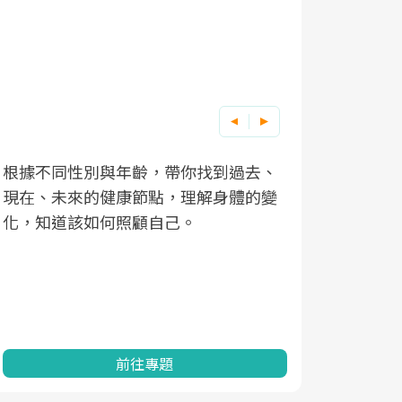
根據不同性別與年齡，帶你找到過去、
因應超高齡
現在、未來的健康節點，理解身體的變
「2025
化，知道該如何照顧自己。
康促進為目
民眾健康的
查、數據分
一起成為台
前往專題