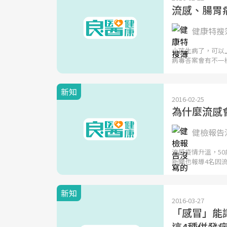
流感、腸胃
健康特搜簿
小孩生病了，可以
病毒答案會有不一
新知
2016-02-25
為什麼流感
健檢報告沒
流感疫情升溫，5
新聞也報導4名因
新知
2016-03-27
「感冒」能
這4種併發