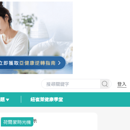
登入
專題
紐崔萊健康學堂
荷爾蒙時光機
2025健檢