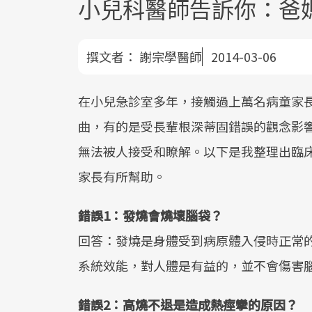
小兒科醫師告訴你：爸
撰文者：
謝宗學醫師
2014-03-06
在小兒急診室多年，接觸過上萬名病童家
曲，有的是受長輩根深蒂固錯誤的觀念影
無法被人接受和瞭解。以下是我整理出臨
家長有所幫助。
錯誤1：發燒會燒壞腦袋？
回答：發燒是身體受到病原體入侵時正常的
系統效能，對人體是有益的，並不會傷害
錯誤2：高燒不退是造成熱痙攣的原因？