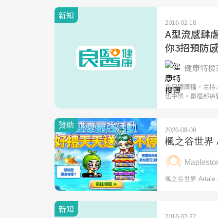
新知
2016-02-18
A型流感肆
你3招預防
健康特搜簿
今日聽廣播，主持
也中標。衛福部疾
新知
2016-02-22