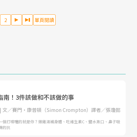
2
單頁閱讀
指南！3件該做和不該做的事
 | 文／賽門‧康普頓（Simon Crompton）譯者／張瓊懿
一個打噴嚏的就是你？燉雞湯補身體、吃維生素C、鹽水漱口、鼻子吸
傳的抗