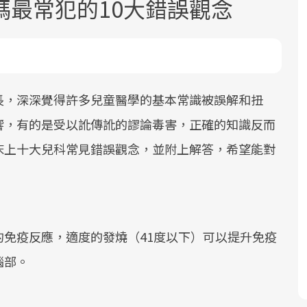
媽最常犯的10大錯誤觀念
長，深深覺得許多兒童醫學的基本常識被誤解和扭
響，有的是受以訛傳訛的謬論毒害，正確的知識反而
面對超高齡社會的浪潮，台灣正在快速
2025年，就到良醫生活祭體驗「一站式
良醫健康網從「換季的身體變化」出
床上十大兒科常見錯誤觀念，並附上解答，希望能對
邁向「健康照護」的新時代。隨著國家
健康新生活」，從講座、體驗到運動，
發，透過醫學觀點與日常感受的對話，
政策如「健康台灣推動委員會」與「長
全面啟動你的健康革命！
建立對亞健康的認知，進而引導實際的
照3.0」的推進，「預防醫學」已成全民
改善行動。
關注的核心議題。然而，健檢不只是醫
療院所的服務，更是民眾了解自身健康
免疫反應，適度的發燒（41度以下）可以提升免疫
狀況、啟動健康管理的重要起點。
腦部。
前往專題
前往專題
前往專題