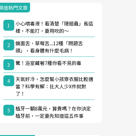
頻道熱門文章
小心噴毒液！看清楚「隱翅蟲」長這
1
樣，不能打，要用吹的～
鏡面舌、草莓舌...12種「問題舌
2
頭」，看身體有什麼毛病！
驚！浴室藏著7種你看不見的毒
3
天氣好冷，怎麼幫小孩穿衣服比較適
4
當？科學有解：比大人少X件就對
了！
植牙一顆8萬元，算貴嗎？在你決定
5
植牙前，一定要先知道這五件事