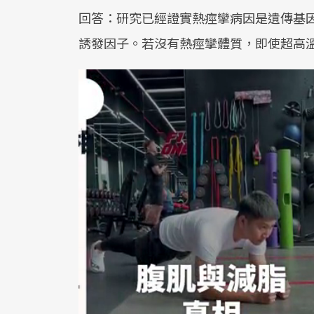
回答：研究已經證實熱痙攣病因是遺傳基
誘發因子。若沒有熱痙攣體質，即使超高