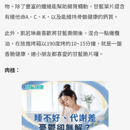
物。除了豐富的纖維能幫助腸胃蠕動，甘藍葉片還含
有維他命A、C、K，以及能維持骨骼健康的鈣質。
此外，凱若琳最喜歡將甘藍撕開後，混合一點橄欖
油，在放進烤箱以190度烤約10~15分鐘，就是一盤
香脆健康，連小朋友都喜愛的甘藍脆片囉。
肉桂：