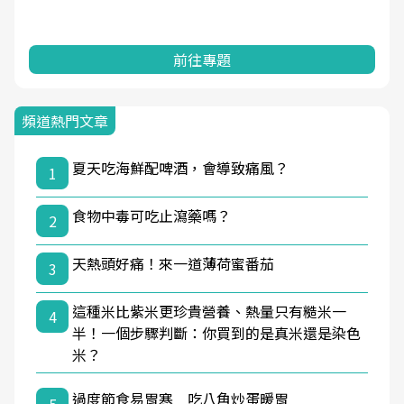
前往專題
頻道熱門文章
夏天吃海鮮配啤酒，會導致痛風？
1
食物中毒可吃止瀉藥嗎？
2
天熱頭好痛！來一道薄荷蜜番茄
3
這種米比紫米更珍貴營養、熱量只有糙米一
4
半！一個步驟判斷：你買到的是真米還是染色
米？
過度節食易胃寒 吃八角炒蛋暖胃