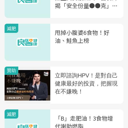
揭「安全份量●●克」不
怕胖
減肥
甩掉小腹婆6食物！好
油、鮭魚上榜
減肥
「B」走肥油！3食物增
代謝助燃脂