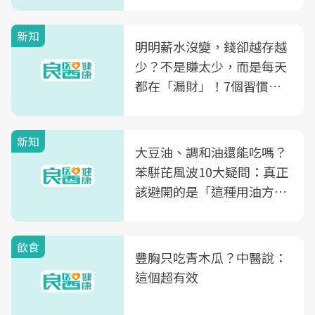
新知
明明薪水沒變，錢卻越存越
少？不是賺太少，而是每天
都在「漏財」！7個習慣一
次看
新知
大豆油、調和油還能吃嗎？
苯駢芘風波10大疑問：真正
該避開的是「這種用油方
式」
飲食
豐胸只吃青木瓜？中醫說：
這個超有效