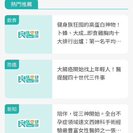
熱門推薦
飲食
健身族狂囤的高蛋白神物！
卜蜂、大成...即食雞胸肉十
大排行出爐：第一名平均一
片不到50元
防癌
大腸癌開始找上年輕人！醫
提醒四十世代三件事
新知
陪伴，從三神開始。全台不
孕症領域達文西婦科手術經
驗最豐富女性醫師之一張永