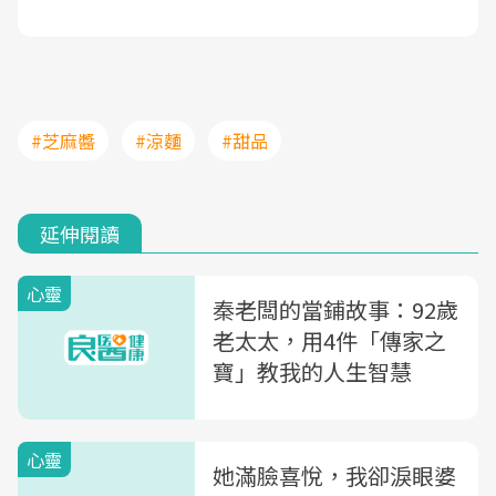
#芝麻醬
#涼麵
#甜品
延伸閱讀
心靈
秦老闆的當鋪故事：92歲
老太太，用4件「傳家之
寶」教我的人生智慧
心靈
她滿臉喜悅，我卻淚眼婆