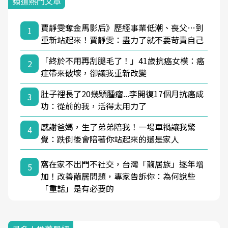
頻道熱門文章
賈靜雯奪金馬影后》歷經事業低潮、喪父…到
1
重新站起來！賈靜雯：盡力了就不要苛責自己
「終於不用再刮腿毛了！」41歲抗癌女模：癌
2
症帶來破壞，卻讓我重新改變
肚子裡長了20幾顆腫瘤...李開復17個月抗癌成
3
功：從前的我，活得太用力了
感謝爸媽，生了弟弟陪我！一場車禍讓我驚
4
覺：跌倒後會陪著你站起來的還是家人
窩在家不出門不社交，台灣「繭居族」逐年增
5
加！改善繭居問題，專家告訴你：為何說些
「重話」是有必要的