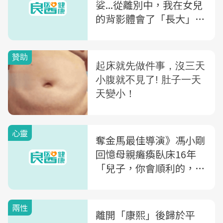
娑...從離別中，我在女兒
的背影體會了「長大」這
件事
心靈
奪金馬最佳導演》馮小剛
回憶母親癱瘓臥床16年
「兒子，你會順利的，所
有苦難媽媽替你嘗盡」
兩性
離開「康熙」後歸於平