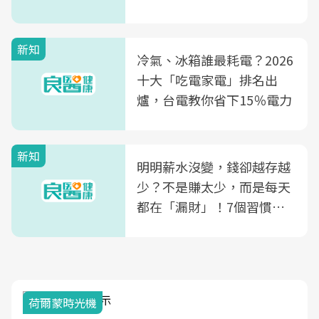
玲領軍，打造全台首創「生
殖銀行概念形象館」，攜手
新知
光田醫院建構360度女性健
冷氣、冰箱誰最耗電？2026
康照護生態圈
十大「吃電家電」排名出
爐，台電教你省下15％電力
新知
明明薪水沒變，錢卻越存越
少？不是賺太少，而是每天
都在「漏財」！7個習慣一
次看
荷爾蒙時光機