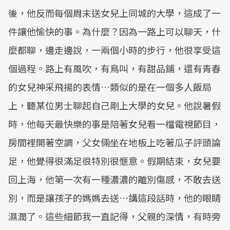
後，他反而每個周末送女兒上同城的大學，這成了一
件讓他愉快的事。為什麼？因為一路上可以聊天，什
麼都聊，邊走邊說，一兩個小時的步行，他很享受這
個過程。路上有風吹，有鳥叫，有甜品鋪，還有青春
的女兒神采飛揚的表情…類似的是在一個多人飯局
上，聽某位男士聊起自己剛上大學的女兒。他說暑假
時，他每天最快樂的事是陪著女兒看一檔電視節目，
房間裡開著空調，父女倆坐在地板上吃著瓜子評頭論
足，他覺得很滿足很特別很愜意。假期結束，女兒要
回上海，他第一次有一種濃濃的離別傷感，不敢去送
別，而是讓孩子的媽媽去送…講這段話時，他的眼睛
濕潤了。這些細節我一直記得，父親的深情，有時旁