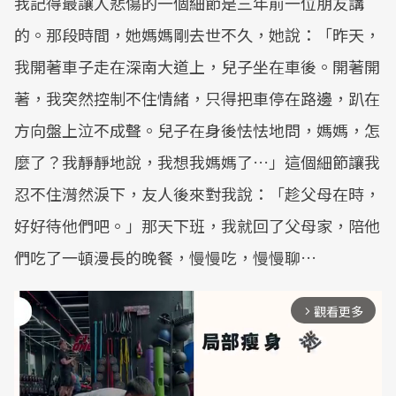
我記得最讓人悲傷的一個細節是三年前一位朋友講
的。那段時間，她媽媽剛去世不久，她說：「昨天，
我開著車子走在深南大道上，兒子坐在車後。開著開
著，我突然控制不住情緒，只得把車停在路邊，趴在
方向盤上泣不成聲。兒子在身後怯怯地問，媽媽，怎
麼了？我靜靜地說，我想我媽媽了…」這個細節讓我
忍不住潸然淚下，友人後來對我說：「趁父母在時，
好好待他們吧。」那天下班，我就回了父母家，陪他
們吃了一頓漫長的晚餐，慢慢吃，慢慢聊…
觀看更多
arrow_forward_ios