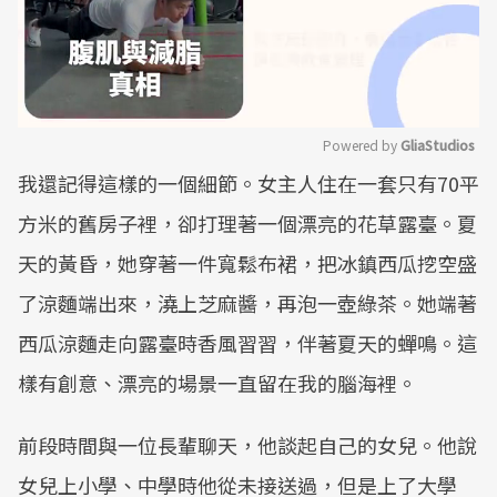
Powered by 
GliaStudios
我還記得這樣的一個細節。女主人住在一套只有70平
Mute
方米的舊房子裡，卻打理著一個漂亮的花草露臺。夏
天的黃昏，她穿著一件寬鬆布裙，把冰鎮西瓜挖空盛
了涼麵端出來，澆上芝麻醬，再泡一壺綠茶。她端著
西瓜涼麵走向露臺時香風習習，伴著夏天的蟬鳴。這
樣有創意、漂亮的場景一直留在我的腦海裡。
前段時間與一位長輩聊天，他談起自己的女兒。他說
女兒上小學、中學時他從未接送過，但是上了大學