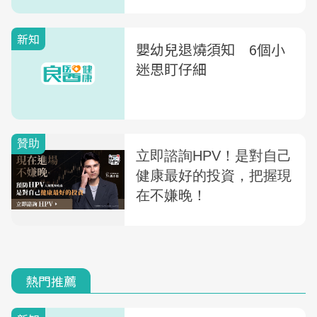
新知
嬰幼兒退燒須知 6個小
迷思盯仔細
熱門推薦