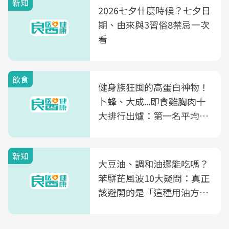
新知
2026七夕什麼時候？七夕日
期、由來與3習俗8禁忌一次
看
飲食
健身族狂囤的高蛋白神物！
卜蜂、大成...即食雞胸肉十
大排行出爐：第一名平均一
片不到50元
新知
大豆油、調和油還能吃嗎？
苯駢芘風波10大疑問：真正
該避開的是「這種用油方
式」