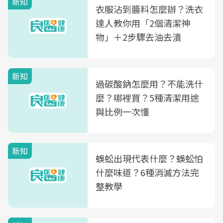
新知
衣服沾到醬料怎麼辦？洗衣
達人教你用「2個清潔神
物」＋2步驟去油去漬
新知
過碳酸鈉怎麼用？不能洗什
麼？哪裡買？5種清潔用途
與比例一次懂
新知
蜈蚣出現代表什麼？蜈蚣怕
什麼味道？6種消滅方法完
整教學