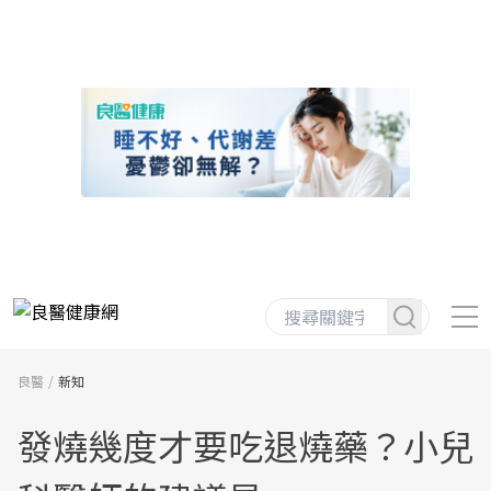
良醫
新知
發燒幾度才要吃退燒藥？小兒