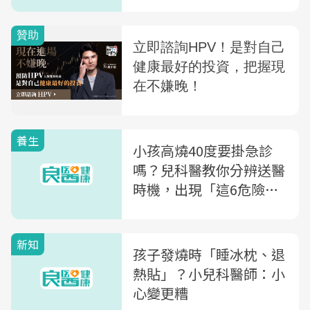
況
養生
小孩高燒40度要掛急診
嗎？兒科醫教你分辨送醫
時機，出現「這6危險症
狀」別拖了
新知
孩子發燒時「睡冰枕、退
熱貼」？小兒科醫師：小
心變更糟