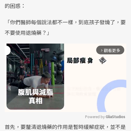
的困惑：
「你們醫師每個說法都不一樣，到底孩子發燒了，要
不要使用退燒藥？」
觀看更多
arrow_forward_ios
Powered by 
GliaStudios
首先，要釐清退燒藥的作用是暫時緩解症狀，並不是
Mute