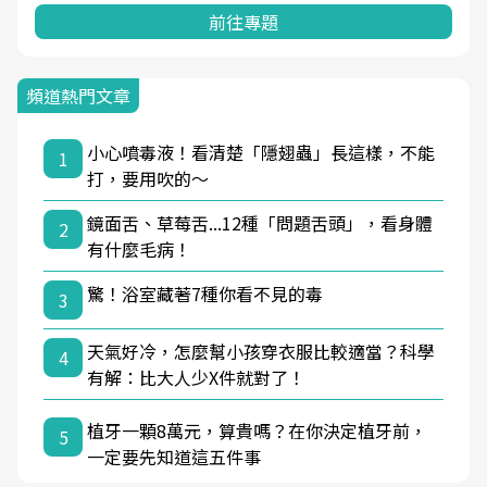
前往專題
頻道熱門文章
小心噴毒液！看清楚「隱翅蟲」長這樣，不能
1
打，要用吹的～
鏡面舌、草莓舌...12種「問題舌頭」，看身體
2
有什麼毛病！
驚！浴室藏著7種你看不見的毒
3
天氣好冷，怎麼幫小孩穿衣服比較適當？科學
4
有解：比大人少X件就對了！
植牙一顆8萬元，算貴嗎？在你決定植牙前，
5
一定要先知道這五件事