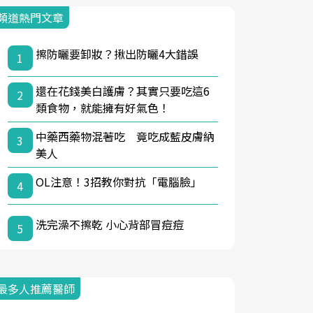
頻道熱門文章
擦防曬要卸妝？揪出防曬4大錯誤
1
還在花錢美白護膚？其實只要吃這6
2
類食物，就能擁有好氣色！
中藥西藥物混著吃 竟吃成藍皮膚納
3
美人
OL注意！3招教你對抗「電腦臉」
4
洗完澡不擦乾 小心背部冒痘痘
5
最多人推薦醫師