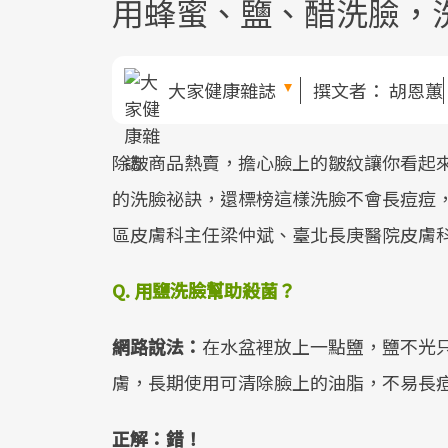
用蜂蜜、鹽、醋洗臉，
大家健康雜誌
撰文者：
胡恩蕙
除皺商品熱賣，擔心臉上的皺紋讓你看起來
的洗臉祕訣，還標榜這樣洗臉不會長痘痘
區皮膚科主任梁仲斌、臺北長庚醫院皮膚
Q. 用鹽洗臉幫助殺菌？
網路說法：
在水盆裡放上一點鹽，鹽不光
膚，長期使用可清除臉上的油脂，不易長
正解：錯！