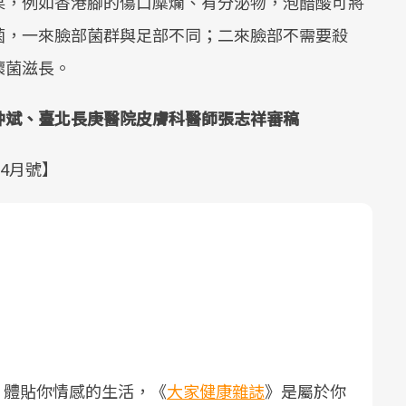
果，例如香港腳的傷口糜爛、有分泌物，泡醋酸可將
菌，一來臉部菌群與足部不同；二來臉部不需要殺
壞菌滋長。
仲斌、臺北長庚醫院皮膚科醫師張志祥審稿
年4月號】
，體貼你情感的生活，《
大家健康雜誌
》是屬於你