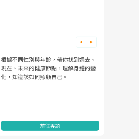
根據不同性別與年齡，帶你找到過去、
因應超高齡
現在、未來的健康節點，理解身體的變
「2025
化，知道該如何照顧自己。
康促進為目
民眾健康的
查、數據分
一起成為台
前往專題