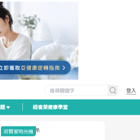
登入
專題
紐崔萊健康學堂
荷爾蒙時光機
2025健檢