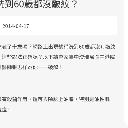
洗到60歲都沒皺紋？
2014-04-17
老了十歲嗎？網路上出現號稱洗到60歲都沒有皺紋
面對超高齡社會的浪潮，台灣正在快速
2025年，就到良醫生活祭體驗「一站式
良醫健康網從「換季的身體變化」出
，這些說法正確嗎？以下請專家臺中澄清醫院中港院
邁向「健康照護」的新時代。隨著國家
健康新生活」，從講座、體驗到運動，
發，透過醫學觀點與日常感受的對話，
科醫師張志祥為你一一破解！
政策如「健康台灣推動委員會」與「長
全面啟動你的健康革命！
建立對亞健康的認知，進而引導實際的
照3.0」的推進，「預防醫學」已成全民
改善行動。
關注的核心議題。然而，健檢不只是醫
療院所的服務，更是民眾了解自身健康
只有殺菌作用，還可去除臉上油脂，特別是油性肌
狀況、啟動健康管理的重要起點。
痘痘。
前往專題
前往專題
前往專題