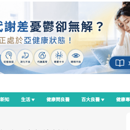
新知
生活
健康問良醫
百大良醫
健康
良醫生活祭
我與健康韌性的距離