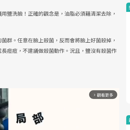
議用鹽洗臉！正確的觀念是，油脂必須藉清潔去除，
的菌群。任意在臉上殺菌，反而會將臉上好菌殺掉，
或長痘痘，不建議做殺菌動作。況且，鹽沒有殺菌作
觀看更多
arrow_forward_ios