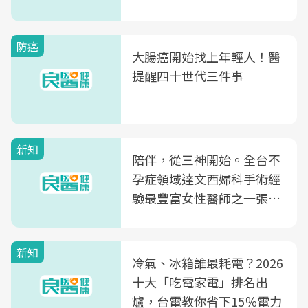
片不到50元
防癌
大腸癌開始找上年輕人！醫
提醒四十世代三件事
新知
陪伴，從三神開始。全台不
孕症領域達文西婦科手術經
驗最豐富女性醫師之一張永
玲領軍，打造全台首創「生
殖銀行概念形象館」，攜手
新知
光田醫院建構360度女性健
冷氣、冰箱誰最耗電？2026
康照護生態圈
十大「吃電家電」排名出
爐，台電教你省下15％電力