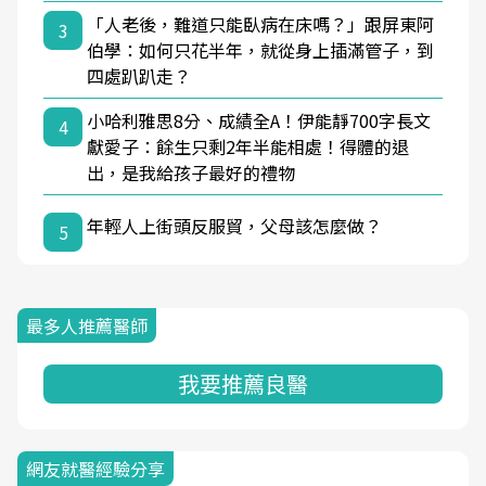
「人老後，難道只能臥病在床嗎？」跟屏東阿
3
伯學：如何只花半年，就從身上插滿管子，到
四處趴趴走？
小哈利雅思8分、成績全A！伊能靜700字長文
4
獻愛子：餘生只剩2年半能相處！得體的退
出，是我給孩子最好的禮物
年輕人上街頭反服貿，父母該怎麼做？
5
最多人推薦醫師
我要推薦良醫
網友就醫經驗分享