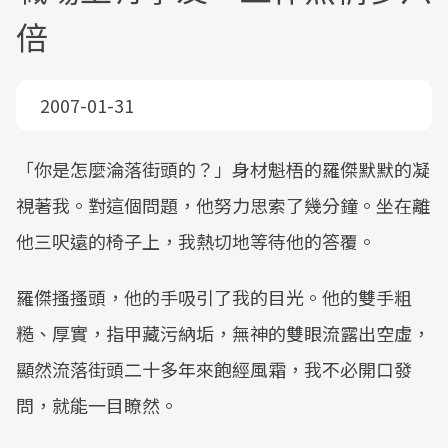
倍
2007-01-31
「你是怎麼淪落街頭的？」身材魁梧的羅傑默默的凝
視著我。對這個問題，他努力思索了幾分鐘。坐在離
他三呎遠的椅子上，我熱切地等待他的答覆。
羅傑搔搔頭，他的手吸引了我的目光。他的雙手粗
糙、厚實，指甲藏污納垢，無神的雙眼流露出空虛，
顯然流落街頭二十多年來飽經風霜，我不必開口發
問，就能一目瞭然。