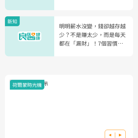
新知
明明薪水沒變，錢卻越存越
少？不是賺太少，而是每天
都在「漏財」！7個習慣一
次看
荷爾蒙時光機