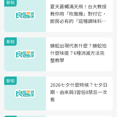
新知
夏天蒼蠅滿天飛！台大教授
教你用「吹風機」對付它，
廚房必有的「這種調味料」
竟是蒼蠅剋星～
新知
蜈蚣出現代表什麼？蜈蚣怕
什麼味道？6種消滅方法完
整教學
新知
2026七夕什麼時候？七夕日
期、由來與3習俗8禁忌一次
看