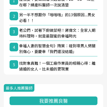
1
在哪？婦產科醫師一次說清楚
另一半不想跟你「啪啪啪」的13個原因...男女
2
必看！！
老公們，試著下廚做菜吧！蔣偉文：全家人期
3
待料理時，就是最甜蜜的幸福時光
幸福人妻的智慧金句》隋棠：碰到壞男人劈腿
4
別傷心，要慶幸「我們還沒結婚」
找對象真難！一個工廠作業員的相親心得：離
5
過婚的女人，比未婚的更現實
最多人推薦醫師
我要推薦良醫