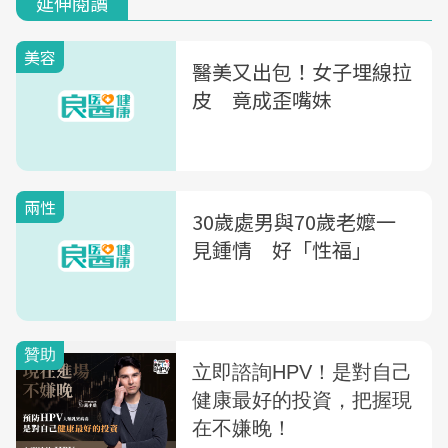
延伸閱讀
美容
醫美又出包！女子埋線拉
皮 竟成歪嘴妹
兩性
30歲處男與70歲老嬤一
見鍾情 好「性福」