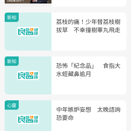
新知
荔枝的痛！少年替荔枝樹
拔草 不幸撞樹睪丸飛走
新知
恐怖「紀念品」 食指大
水蛭藏鼻逾月
心靈
中年嫉妒妄想 太晚諮詢
恐要命