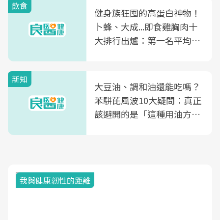
飲食
健身族狂囤的高蛋白神物！
卜蜂、大成...即食雞胸肉十
大排行出爐：第一名平均一
片不到50元
新知
大豆油、調和油還能吃嗎？
苯駢芘風波10大疑問：真正
該避開的是「這種用油方
式」
我與健康韌性的距離