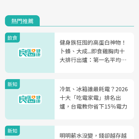
熱門推薦
飲食
健身族狂囤的高蛋白神物！
卜蜂、大成...即食雞胸肉十
大排行出爐：第一名平均一
片不到50元
新知
冷氣、冰箱誰最耗電？2026
十大「吃電家電」排名出
爐，台電教你省下15％電力
新知
明明薪水沒變，錢卻越存越