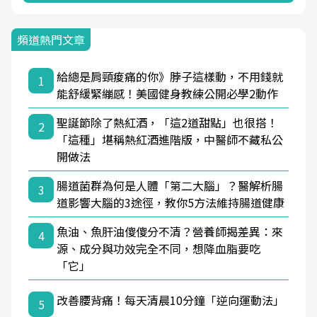
頻道熱門文章
給總是肩頸痠痛的你》脖子這樣動，不用錢就
1
能舒緩緊繃感！美國健身教練公開必學2動作
聖誕節除了熱紅酒，「這2道甜點」也很搭！
2
「這種」堪稱熱紅酒進階版，中醫師不藏私公
開做法
腸道菌群為何是人體「第二大腦」？醫解析腸
3
道影響大腦的3途徑，教你5方法維持腸道健康
魚油、魚肝油傻傻分不清？營養師揭差異：來
4
源、成分與功效完全不同，想降血脂要吃
「它」
改善腰背痛！每天清晨10分鐘「逆向運動法」
5