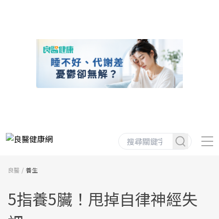
良醫
養生
5指養5臟！甩掉自律神經失