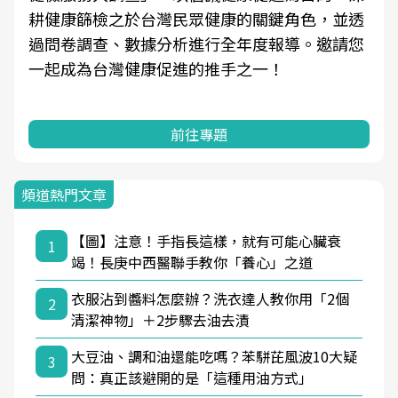
耕健康篩檢之於台灣民眾健康的關鍵角色，並透
過問卷調查、數據分析進行全年度報導。邀請您
一起成為台灣健康促進的推手之一！
前往專題
頻道熱門文章
【圖】注意！手指長這樣，就有可能心臟衰
1
竭！長庚中西醫聯手教你「養心」之道
衣服沾到醬料怎麼辦？洗衣達人教你用「2個
2
清潔神物」＋2步驟去油去漬
大豆油、調和油還能吃嗎？苯駢芘風波10大疑
3
問：真正該避開的是「這種用油方式」