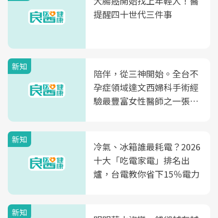
大腸癌開始找上年輕人！醫
提醒四十世代三件事
新知
陪伴，從三神開始。全台不
孕症領域達文西婦科手術經
驗最豐富女性醫師之一張永
玲領軍，打造全台首創「生
殖銀行概念形象館」，攜手
新知
光田醫院建構360度女性健
冷氣、冰箱誰最耗電？2026
康照護生態圈
十大「吃電家電」排名出
爐，台電教你省下15％電力
新知