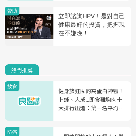
熱門推薦
飲食
健身族狂囤的高蛋白神物！
卜蜂、大成...即食雞胸肉十
大排行出爐：第一名平均一
片不到50元
防癌