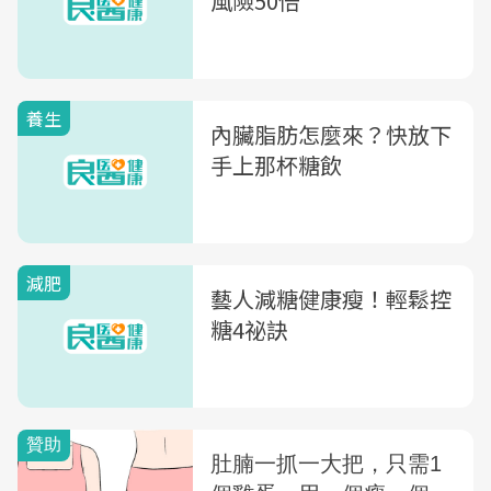
風險50倍
養生
內臟脂肪怎麼來？快放下
手上那杯糖飲
減肥
藝人減糖健康瘦！輕鬆控
糖4祕訣