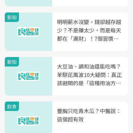
新知
明明薪水沒變，錢卻越存越
少？不是賺太少，而是每天
都在「漏財」！7個習慣一
次看
新知
大豆油、調和油還能吃嗎？
苯駢芘風波10大疑問：真正
該避開的是「這種用油方
式」
飲食
豐胸只吃青木瓜？中醫說：
這個超有效