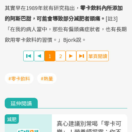
其實早在1989年就有研究指出，
零卡飲料內所添加
的阿斯巴甜，可能會導致部分減肥者頭痛。
[註3]
「在我的病人當中，那些有偏頭痛症狀者，也有長期
飲用零卡飲料的習慣。」Bjork說。
1
2
單頁閱讀
#零卡飲料
#熱量
延伸閱讀
減肥
真心建議別常喝「零卡可
樂」！營養師揭露：你不