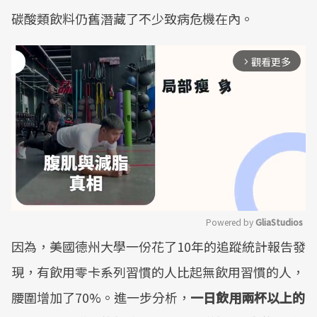
碳酸類飲料仍舊潛藏了不少致病危機在內。
觀看更多
arrow_forward_ios
Powered by 
GliaStudios
因為，美國德州大學一份花了10年的追蹤統計報告發
Mute
現，有飲用零卡系列習慣的人比起無飲用習慣的人，
腰圍增加了70%。進一步分析，
一日飲用兩杯以上的