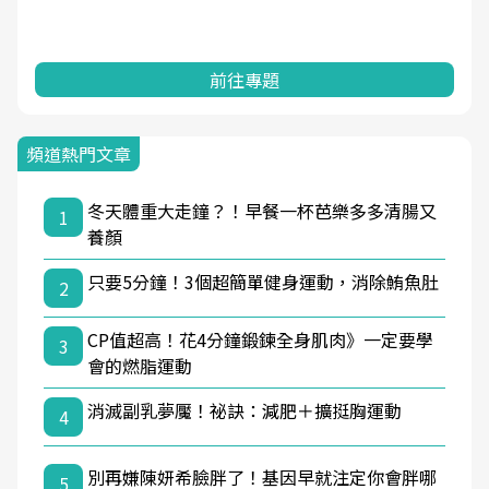
前往專題
頻道熱門文章
冬天體重大走鐘？！早餐一杯芭樂多多清腸又
1
養顏
只要5分鐘！3個超簡單健身運動，消除鮪魚肚
2
CP值超高！花4分鐘鍛鍊全身肌肉》一定要學
3
會的燃脂運動
消滅副乳夢魘！祕訣：減肥＋擴挺胸運動
4
別再嫌陳妍希臉胖了！基因早就注定你會胖哪
5