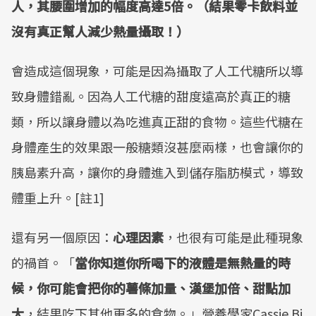
人，其腰圍增加的幅度高達
5
倍。（結果零卡飲料並
沒有真正幫人減少熱量攝取！）
會造成這個現象，可能是因為攝取了人工代糖所以導
致身體錯亂。因為人工代糖的甜度遠高於真正的糖
類，所以讓身體以為吃進真正甜的食物。這些代糖在
身體產生的效果跟一般糖類沒甚麼兩樣，也會讓你的
胰島素升高，讓你的身體進入到儲存脂肪模式，導致
體重上升。[註1]
還有另一個原因：
心理因素
，也很有可能是此種現象
的禍首。「
當你知道你所喝下的液體是無熱量的時
候，你可能會把你的薯條加量、漢堡加倍、甜點加
大
，結果吃下其他更多的食物。」營養學家Cassie Bj