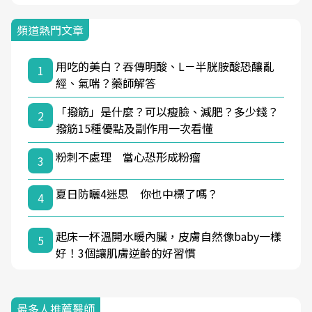
頻道熱門文章
用吃的美白？吞傳明酸、L－半胱胺酸恐釀亂
1
經、氣喘？藥師解答
「撥筋」是什麼？可以瘦臉、減肥？多少錢？
2
撥筋15種優點及副作用一次看懂
粉刺不處理 當心恐形成粉瘤
3
夏日防曬4迷思 你也中標了嗎？
4
起床一杯溫開水暖內臟，皮膚自然像baby一樣
5
好！3個讓肌膚逆齡的好習慣
最多人推薦醫師