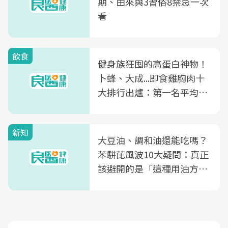
期、由來與3習俗8禁忌一次
看
飲食
健身族狂囤的高蛋白神物！
卜蜂、大成...即食雞胸肉十
大排行出爐：第一名平均一
片不到50元
新知
大豆油、調和油還能吃嗎？
苯駢芘風波10大疑問：真正
該避開的是「這種用油方
式」