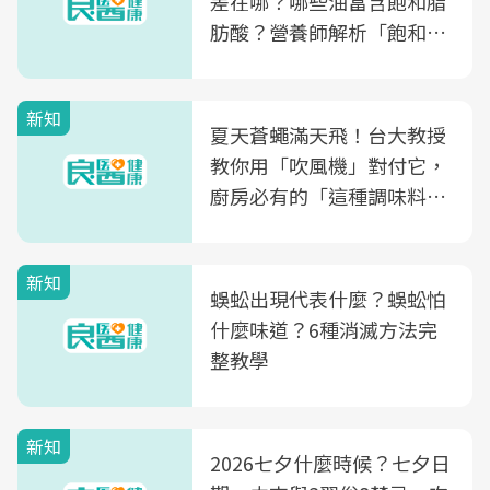
差在哪？哪些油富含飽和脂
肪酸？營養師解析「飽和脂
肪酸」的優缺點、建議攝取
量
新知
夏天蒼蠅滿天飛！台大教授
教你用「吹風機」對付它，
廚房必有的「這種調味料」
竟是蒼蠅剋星～
新知
蜈蚣出現代表什麼？蜈蚣怕
什麼味道？6種消滅方法完
整教學
新知
2026七夕什麼時候？七夕日