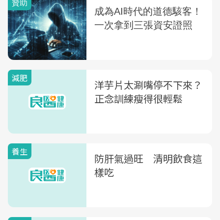
減肥
洋芋片太涮嘴停不下來？
正念訓練瘦得很輕鬆
養生
防肝氣過旺 清明飲食這
樣吃