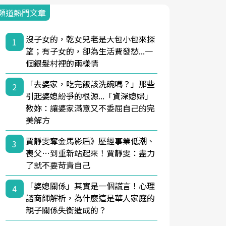
頻道熱門文章
沒子女的，乾女兒老是大包小包來探
1
望；有子女的，卻為生活費發愁...一
個銀髮村裡的兩樣情
「去婆家，吃完飯該洗碗嗎？」那些
2
引起婆媳紛爭的根源...「資深媳婦」
教妳：讓婆家滿意又不委屈自己的完
美解方
賈靜雯奪金馬影后》歷經事業低潮、
3
喪父…到重新站起來！賈靜雯：盡力
了就不要苛責自己
「婆媳關係」其實是一個謊言！心理
4
諮商師解析，為什麼這是華人家庭的
親子關係失衡造成的？