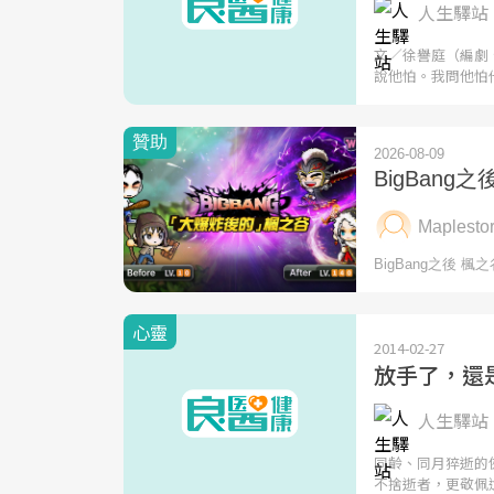
人生驛站 
文／徐譽庭（編劇
說他怕。我問他怕
心靈
2014-02-27
放手了，還
人生驛站 
同齡、同月猝逝的
不捨逝者，更敬佩