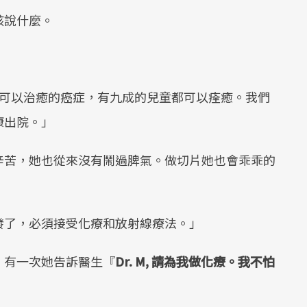
該說什麼。
是可以治癒的癌症，有九成的兒童都可以痊癒。我們
康出院。」
辛苦，她也從來沒有鬧過脾氣。做切片她也會乖乖的
發了，必須接受化療和放射線療法。」
。有一次她告訴醫生『
Dr. M, 請為我做化療。我不怕