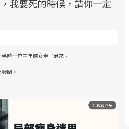
生，我要死的時候，請你一定
面對超高齡社會的浪潮，台灣正在快速
2025年，就到良醫生活祭體驗「一站式
良醫健康網從「換季的身體變化」出
一半時一位中年婦女走了過來。
邁向「健康照護」的新時代。隨著國家
健康新生活」，從講座、體驗到運動，
發，透過醫學觀點與日常感受的對話，
政策如「健康台灣推動委員會」與「長
全面啟動你的健康革命！
建立對亞健康的認知，進而引導實際的
然發問。
照3.0」的推進，「預防醫學」已成全民
改善行動。
關注的核心議題。然而，健檢不只是醫
療院所的服務，更是民眾了解自身健康
狀況、啟動健康管理的重要起點。
觀看更多
arrow_forward_ios
前往專題
前往專題
前往專題