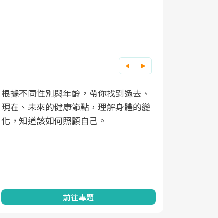
根據不同性別與年齡，帶你找到過去、
因應超高齡
現在、未來的健康節點，理解身體的變
「2025
化，知道該如何照顧自己。
康促進為目
民眾健康的
查、數據分
一起成為台
前往專題