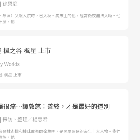
| 徐譽庭
、導演）父親入院時，已入秋。病床上的他，經常徹夜無法入睡。他
什麼，他
是很痛…譚敦慈：善終，才是最好的道別
| 採訪、整理／楊惠君
俠醫林杰樑和棒球魔術師徐生明，是民眾票選的去年十大人物。我們
遺族，他