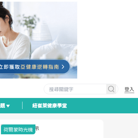
登入
專題
紐崔萊健康學堂
荷爾蒙時光機
2025健檢