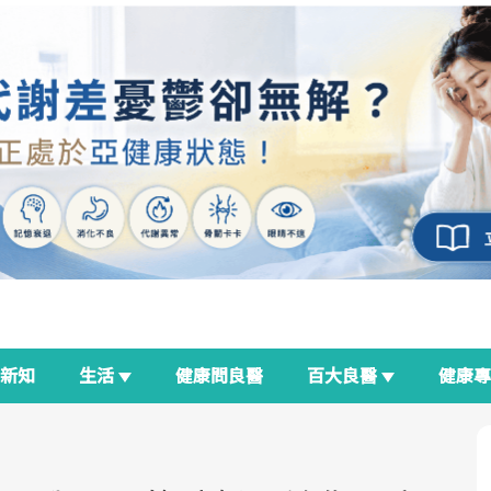
新知
生活
健康問良醫
百大良醫
健康
良醫生活祭
我與健康韌性的距離