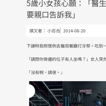
5歲小女孩心願：「醫
要親口告訴我」
撰文者：
小百合
2014-08-20
下課時我照慣例去醫院餐廳打牙祭。吃到
「請問你旁邊的位子有人坐嗎？」女人突
「沒有啊，請便。」