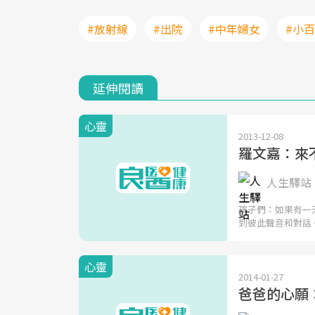
#放射線
#出院
#中年婦女
#小
延伸閱讀
心靈
2013-12-08
羅文嘉：來
人生驛站 
孩子們：如果有一
到彼此聲音和對話
心靈
2014-01-27
爸爸的心願