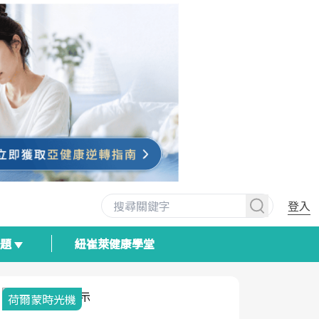
登入
專題
紐崔萊健康學堂
荷爾蒙時光機
2025健檢