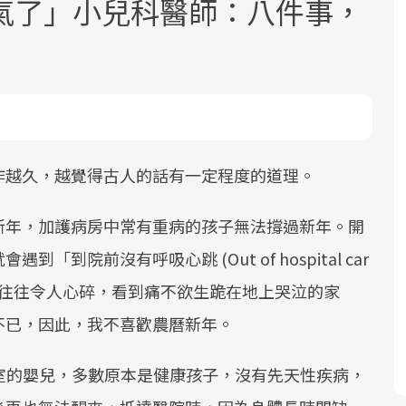
氣了」小兒科醫師：八件事，
面對超高齡社會的浪潮，台灣正在快速
2025年，就到良醫生活祭體驗「一站式
良醫健康網從「換季的身體變化」出
作越久，越覺得古人的話有一定程度的道理。
邁向「健康照護」的新時代。隨著國家
健康新生活」，從講座、體驗到運動，
發，透過醫學觀點與日常感受的對話，
政策如「健康台灣推動委員會」與「長
全面啟動你的健康革命！
建立對亞健康的認知，進而引導實際的
新年，加護病房中常有重病的孩子無法撐過新年。開
照3.0」的推進，「預防醫學」已成全民
改善行動。
到院前沒有呼吸心跳 (Out of hospital car
關注的核心議題。然而，健檢不只是醫
，急救的結局往往令人心碎，看到痛不欲生跪在地上哭泣的家
療院所的服務，更是民眾了解自身健康
不已，因此，我不喜歡農曆新年。
狀況、啟動健康管理的重要起點。
前往專題
前往專題
前往專題
診室的嬰兒，多數原本是健康孩子，沒有先天性疾病，