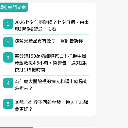
頻道熱門文章
2026七夕什麼時候？七夕日期、由來
1
與3習俗8禁忌一次看
濾藍光產品真有效？ 醫師告訴你
2
每分鐘190萬腦細胞死亡！把握中風
3
黃金救援4.5小時，醫警告：遇3症狀
快打119搶時間
為什麼大醫院裡的病人和護士總是衝
4
來衝去？
30強心針救不回郭金發！換人工心臟
5
會更好？