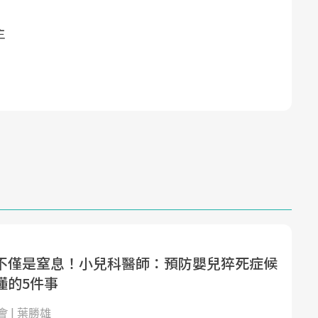
主
不僅是窒息！小兒科醫師：預防嬰兒猝死症候
懂的5件事
 | 葉勝雄