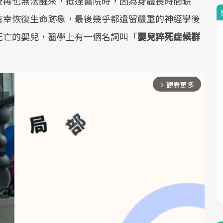
後再也無法醒來，抵達醫院時，因為身體長時間缺
有幸恢復生命跡象，最後幾乎都遺留嚴重的神經學後
死亡的嬰兒，醫學上有一個名詞叫「
嬰兒猝死症候群
觀看更多
arrow_forward_ios