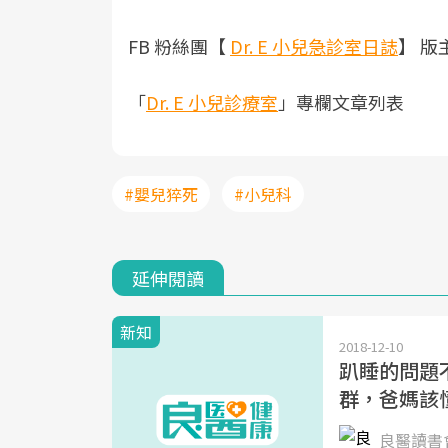
FB 粉絲團【
Dr. E 小兒急診室日誌
】 版
「
Dr. E 小兒診療室
」專欄文章列表
#嬰兒猝死
#小兒科
延伸閱讀
新知
2018-12-10
趴睡的問題
群，爸媽該
良醫讀書會