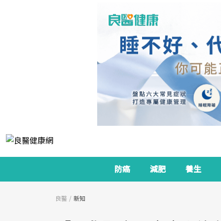
防癌
減肥
養生
良醫
新知