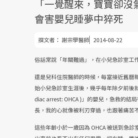
「一覺醒來，寶寶卻沒
會害嬰兒睡夢中猝死
撰文者：
謝宗學醫師
2014-08-22
俗話常說「年關難過」，在小兒急診室工
還是兒科住院醫師的時候，每當接近舊曆
始小兒急診室生涯後，幾乎每年除夕前後就會遇到「
diac arrest: OHCA )」的嬰兒
長，我的心就像被利刃穿過，也跟著痛苦
這些年齡小於一歲因為 OHCA 被送到急