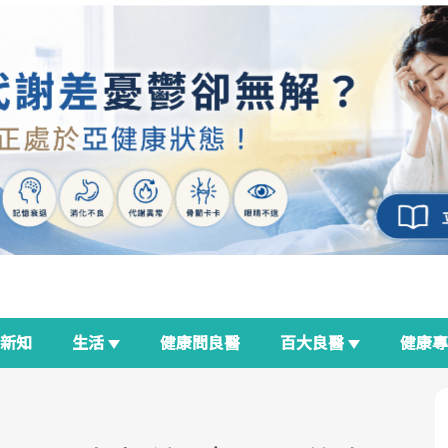
新知
生活
健康問良醫
百大良醫
健康
良醫生活祭
我與健康韌性的距離