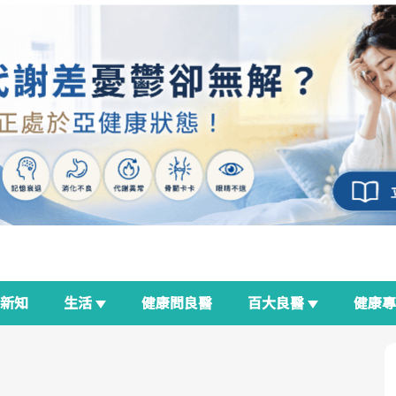
新知
生活
健康問良醫
百大良醫
健康
良醫生活祭
我與健康韌性的距離