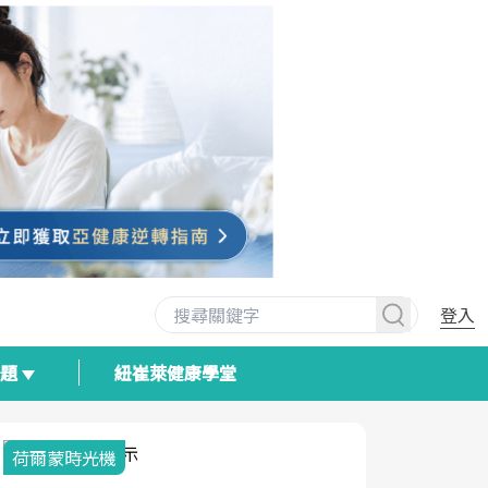
登入
專題
紐崔萊健康學堂
荷爾蒙時光機
2025健檢