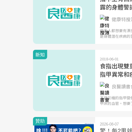
露的身體警
健康特搜簿
很多人都想要有漂
是身體潛在疾病的
新知
2018-06-01
食指出現雙
指甲異常和
良醫讀書會
不是彩繪的指甲變
甲床的血管。想要