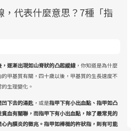
線，代表什麼意思？7種「指
面對超高齡社會的浪潮，台灣正在快速
2025年，就到良醫生活祭體驗「一站式
良醫健康網從「換季的身體變化」出
邁向「健康照護」的新時代。隨著國家
健康新生活」，從講座、體驗到運動，
發，透過醫學觀點與日常感受的對話，
後，逐漸出現如山脊狀的凸起縱線
，你知道是為什麼
政策如「健康台灣推動委員會」與「長
全面啟動你的健康革命！
建立對亞健康的認知，進而引導實際的
內的甲基質有關，四十歲以後，甲基質的生長速度不
照3.0」的推進，「預防醫學」已成全民
改善行動。
常的生理變化。
關注的核心議題。然而，健檢不只是醫
療院所的服務，更是民眾了解自身健康
是凹下去的湯匙
，或是
指甲下有小出血點、指甲如凸
狀況、啟動健康管理的重要起點。
性貧血有關聯，而指甲下有小出血點，除了最常見的
前往專題
前往專題
前往專題
是心內膜炎的徵兆。指甲如棒槌的杵狀指，則有可能