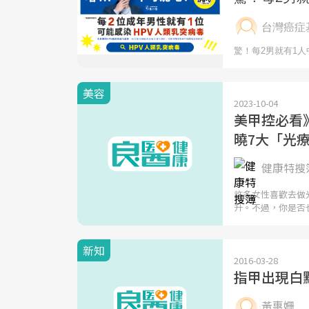
美容
2023-10-04
美甲控必看
曉7大「光
健康特搜
許多女性喜歡去做
升。不過，你是否
新知
2016-03-28
指甲出現白
黃惠姍