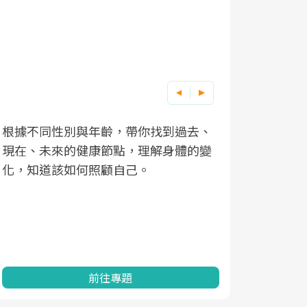
根據不同性別與年齡，帶你找到過去、
因應超高齡
現在、未來的健康節點，理解身體的變
「2025
化，知道該如何照顧自己。
康促進為目
民眾健康的
查、數據分
一起成為台
前往專題