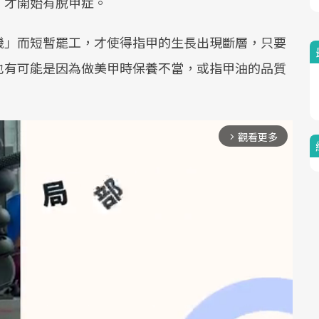
，才開始有脫甲症。
機」而短暫罷工，才使得指甲的生長出現斷層，只要
也有可能是因為做美甲時保養不當，或指甲油的品質
觀看更多
arrow_forward_ios