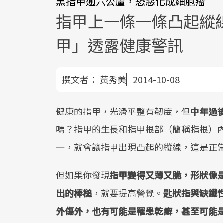
黑指甲逾六公釐，恐惡化成細胞瘤
指甲上一條一條凸起縱
甲」透露健康警訊
撰文者：
黃秀美
2014-10-08
健康的指甲，光滑平整有韌度，但
中年過
嗎？指甲的生長和指甲根部（簡稱指根）
一，就會讓指甲出現凸起的縱線，這是正
但如果你發現
指甲變得又薄又脆，形狀像
出的棒槌
，就要提高警覺。
匙狀指與缺鐵
外傷外，也有可能是罹患乾癬，甚至可能