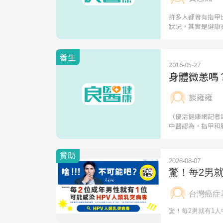
許多人都曾有指甲
狀況，其實是健康
養生
2016-05-27
身體微恙嗎
談雍雍
（優活健康網記者
中醫認為，指甲和