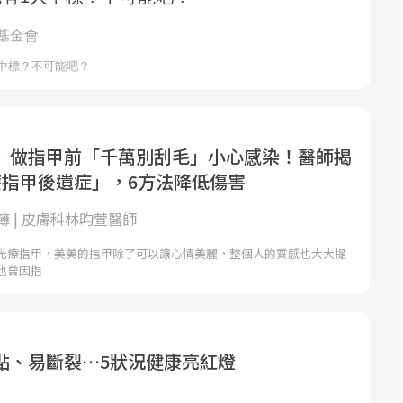
》做指甲前「千萬別刮毛」小心感染！醫師揭
療指甲後遺症」，6方法降低傷害
簿 | 皮膚科林昀萱醫師
光療指甲，美美的指甲除了可以讓心情美麗，整個人的質感也大大提
也曾因指
點、易斷裂…5狀況健康亮紅燈