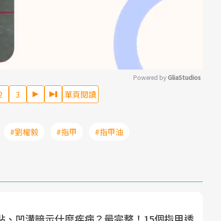
Powered by 
GliaStudios
2
3
單頁閱讀
Mute
#劉權毅
#指甲
#指甲油
點、凹溝暗示什麼疾病？最完整！15個指甲透