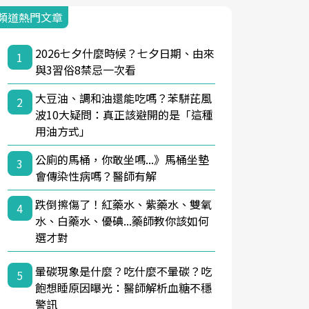
頻道熱門文章
2026七夕什麼時候？七夕日期、由來
1
與3習俗8禁忌一次看
大豆油、調和油還能吃嗎？苯駢芘風
2
波10大疑問：真正該避開的是「這種
用油方式」
公廁的馬桶，你敢坐嗎...》馬桶坐墊
3
會傳染性病嗎？醫師有解
跌倒擦傷了！紅藥水、紫藥水、雙氧
4
水、白藥水、優碘...藥師教你該如何
選才對
暈碳現象是什麼？吃什麼不暈碳？吃
5
飽想睡原因曝光：醫師解析血糖不穩
警訊