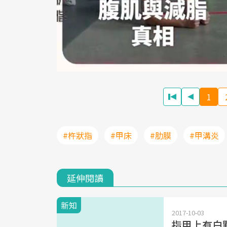
1
#杵狀指
#甲床
#肋膜
#甲溝炎
延伸閱讀
新知
2017-10-03
指甲上有白