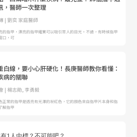
訊，醫師一次整理
 | 劉奕 家庭醫師
亮的指甲，漂亮的指甲確實可以吸引眾人的目光。不過，有時候指甲
窗口，可
重白線，要小心肝硬化！長庚醫師教你看懂：
疾病的關聯
 | 楊志勛, 李勇毅
色正常的指甲是透亮有光澤的粉紅色，它的顏色來自指甲片本身和指
了解指甲