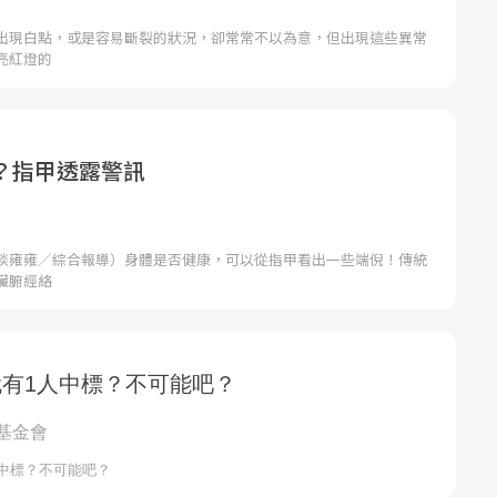
出現白點，或是容易斷裂的狀況，卻常常不以為意，但出現這些異常
亮紅燈的
？指甲透露警訊
談雍雍／綜合報導）身體是否健康，可以從指甲看出一些端倪！傳統
臟腑經絡