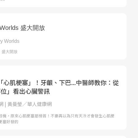
「心肌梗塞」！牙齦、下巴...中醫師教你：從
部位」看出心臟警訊
網 | 黃曼瑩／華人健康網
殺機，原來心肌梗塞是榜首！不要再以為只有天冷才會發生心肌梗
梗塞好發的