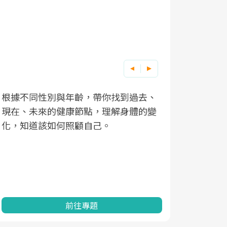
根據不同性別與年齡，帶你找到過去、
因應超高齡
現在、未來的健康節點，理解身體的變
「2025
化，知道該如何照顧自己。
康促進為目
民眾健康的
查、數據分
一起成為台
前往專題