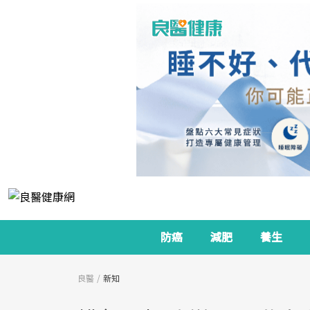
防癌
減肥
養生
良醫
新知