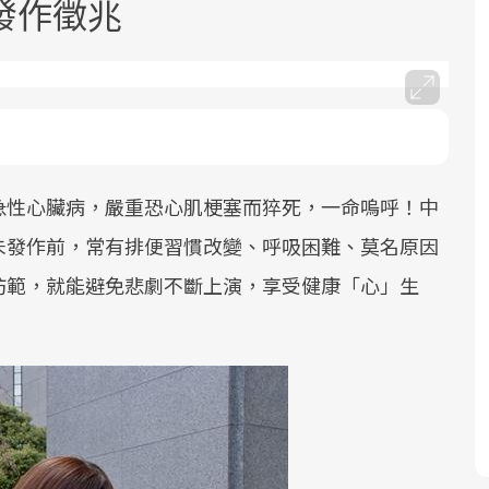
發作徵兆
急性心臟病，嚴重恐心肌梗塞而猝死，一命嗚呼！中
面對超高齡社會的浪潮，台灣正在快速
2025年，就到良醫生活祭體驗「一站式
良醫健康網從「換季的身體變化」出
邁向「健康照護」的新時代。隨著國家
健康新生活」，從講座、體驗到運動，
發，透過醫學觀點與日常感受的對話，
未發作前，常有排便習慣改變、呼吸困難、莫名原因
政策如「健康台灣推動委員會」與「長
全面啟動你的健康革命！
建立對亞健康的認知，進而引導實際的
防範，就能避免悲劇不斷上演，享受健康「心」生
照3.0」的推進，「預防醫學」已成全民
改善行動。
關注的核心議題。然而，健檢不只是醫
療院所的服務，更是民眾了解自身健康
狀況、啟動健康管理的重要起點。
前往專題
前往專題
前往專題