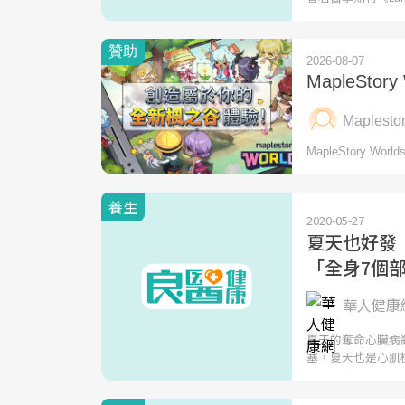
養生
2020-05-27
夏天也好發
「全身7個
華人健康
夏天的奪命心臟病
塞，夏天也是心肌