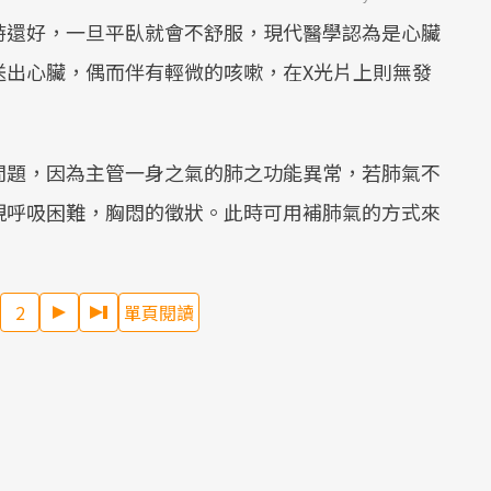
時還好，一旦平臥就會不舒服，現代醫學認為是心臟
Mute
送出心臟，偶而伴有輕微的咳嗽，在X光片上則無發
問題，因為主管一身之氣的肺之功能異常，若肺氣不
現呼吸困難，胸悶的徵狀。此時可用補肺氣的方式來
2
單頁閱讀