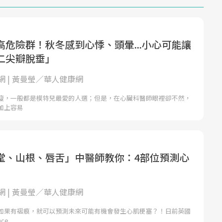
高危險群！秋冬感到心悸、頭暈...小心可能讓
二尖瓣脫垂」
網 | 黃曼瑩／華人健康網
瘦，一般都是模特兒最愛的人選；但是，在心臟科醫師眼裡卻不然，
加上容易
堂、山根、唇舌」中醫師教你：4部位預測心
網 | 黃曼瑩／華人健康網
如果有褶痕，就可以預測未來可能有機會發生心肌梗塞？！日前英國
ce