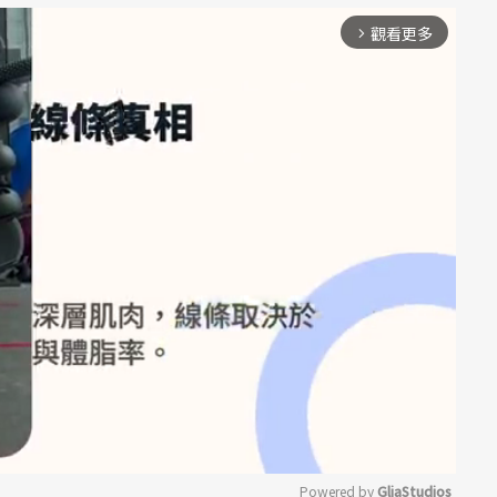
觀看更多
arrow_forward_ios
Powered by 
GliaStudios