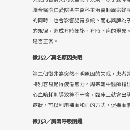
聯合醫院仁愛院區中醫科主治醫師周宗翰
的同時，也會影響腸胃系統。而心與脾為
的規律，造成有時便祕、有時下痢的現象
是否正常。
徵兆2／莫名原因失眠
第二個徵兆為突然不明原因的失眠，患者
特別容易覺得疲倦無力。周宗翰中醫師指
心血暗耗則導致神不守舍，臨床上就會出
症狀，可以利用補血和血的方式，促進血
徵兆3／胸悶呼吸困難