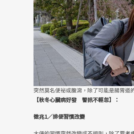
突然莫名便祕或腹瀉，除了可能是腸胃道
【秋冬心臟病好發 警訊不輕忽】：
徵兆1／排便習慣改變
大便的習慣突然改變或不規則，除了要考