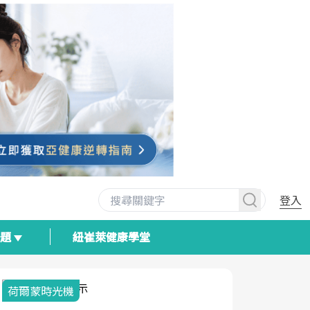
登入
專題
紐崔萊健康學堂
荷爾蒙時光機
2025健檢