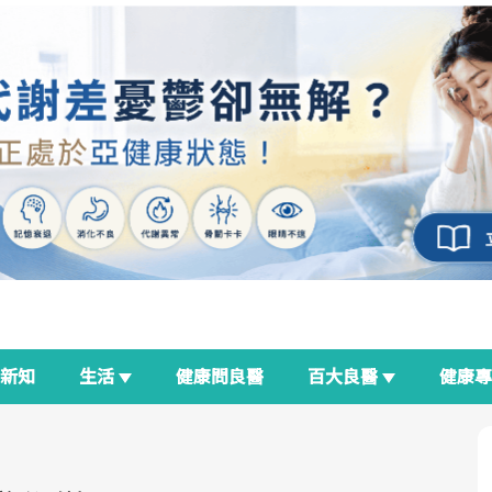
新知
生活
健康問良醫
百大良醫
健康
良醫生活祭
我與健康韌性的距離