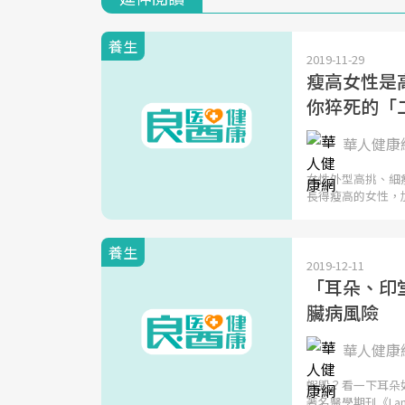
養生
2019-11-29
瘦高女性是
你猝死的「
華人健康
女性外型高挑、細
長得瘦高的女性，
養生
2019-12-11
「耳朵、印
臟病風險
華人健康
蝦毀？看一下耳朵
著名醫學期刊《Lan