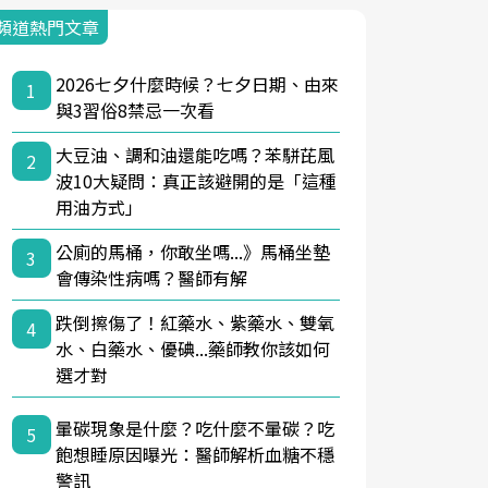
頻道熱門文章
2026七夕什麼時候？七夕日期、由來
1
與3習俗8禁忌一次看
大豆油、調和油還能吃嗎？苯駢芘風
2
波10大疑問：真正該避開的是「這種
用油方式」
公廁的馬桶，你敢坐嗎...》馬桶坐墊
3
會傳染性病嗎？醫師有解
跌倒擦傷了！紅藥水、紫藥水、雙氧
4
水、白藥水、優碘...藥師教你該如何
選才對
暈碳現象是什麼？吃什麼不暈碳？吃
5
飽想睡原因曝光：醫師解析血糖不穩
警訊