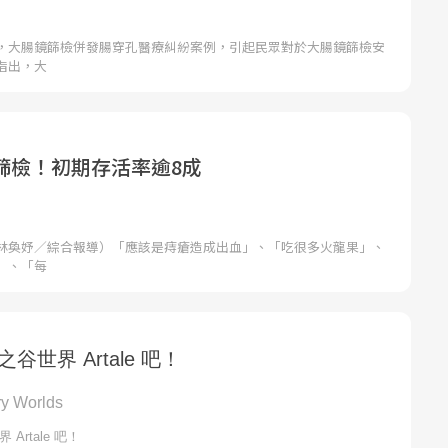
，大腸鏡篩檢併發腸穿孔醫療糾紛案例，引起民眾對於大腸鏡篩檢安
指出，大
篩檢！初期存活率逾8成
林奐妤／綜合報導）「應該是痔瘡造成出血」、「吃很多火龍果」、
」、「每