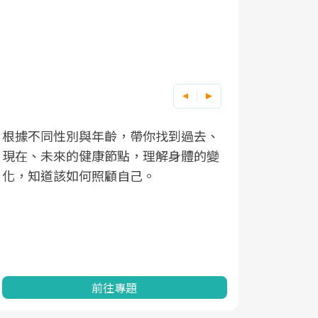
根據不同性別與年齡，帶你找到過去、
因應超高齡
現在、未來的健康節點，理解身體的變
「2025
化，知道該如何照顧自己。
康促進為目
民眾健康的
查、數據分
一起成為台
前往專題