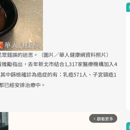
民眾錯誤的迷思。（圖片／華人健康網資料照片）
勵指出，去年新北市結合1,317家醫療機構加入4
次，其中篩檢確診為癌症的有：乳癌571人、子宮頸癌1
前都已經安排治療中。
觀看更多
arrow_forward_ios