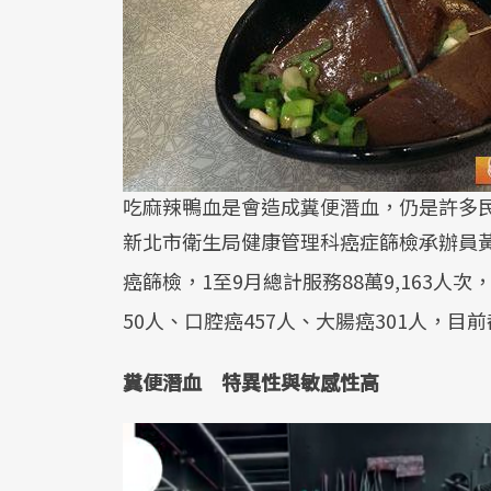
吃麻辣鴨血是會造成糞便潛血，仍是許多
新北市衛生局健康管理科癌症篩檢承辦員黃雅
癌篩檢，1至9月總計服務88萬9,163人
50人、口腔癌457人、大腸癌301人，目
糞便潛血 特異性與敏感性高