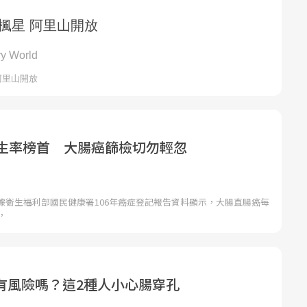
發生率榜首 大腸癌篩檢切勿輕忽
據衛生福利部國民健康署106年癌症登記報告資料顯示，大腸直腸癌每
，
有風險嗎？這2種人小心腸穿孔