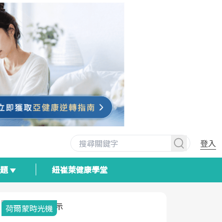
登入
專題
紐崔萊健康學堂
荷爾蒙時光機
2025健檢