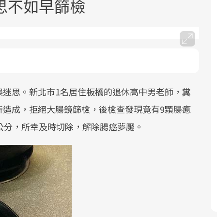
思不如早篩檢
誤迷思。新北市1名居住板橋的退休高中男老師，糞
面對超高齡社會的浪潮，台灣正在快速
2025年，就到良醫生活祭體驗「一站式
良醫健康網從「換季的身體變化」出
邁向「健康照護」的新時代。隨著國家
健康新生活」，從講座、體驗到運動，
發，透過醫學觀點與日常感受的對話，
所造成，拒絕大腸鏡篩檢，後檢查發現竟有9顆腸瘜
政策如「健康台灣推動委員會」與「長
全面啟動你的健康革命！
建立對亞健康的認知，進而引導實際的
公分，所幸及時切除，解除腸癌夢魘。
照3.0」的推進，「預防醫學」已成全民
改善行動。
關注的核心議題。然而，健檢不只是醫
療院所的服務，更是民眾了解自身健康
狀況、啟動健康管理的重要起點。
前往專題
前往專題
前往專題