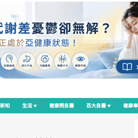
新知
生活
健康問良醫
百大良醫
健康
良醫生活祭
我與健康韌性的距離