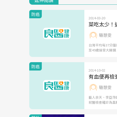
防癌
2014-03-20
菜吃太少！
駱慧雯
台灣平均每37分
至49歲接受大腸鏡
防癌
2014-10-02
有血便再檢
駱慧雯
藝人余天、李亞萍
就醫檢查確診為直