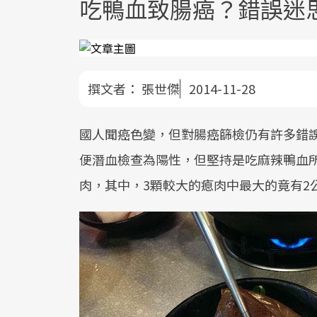
吃鴨血致腸癌？錯誤迷
撰文者：
張世傑
2014-11-28
國人聞癌色變，但對腸癌篩檢仍有許多錯
便潛血檢查為陽性，但堅持是吃麻辣鴨血
肉，其中，3顆較大的瘜肉中最大的竟有2