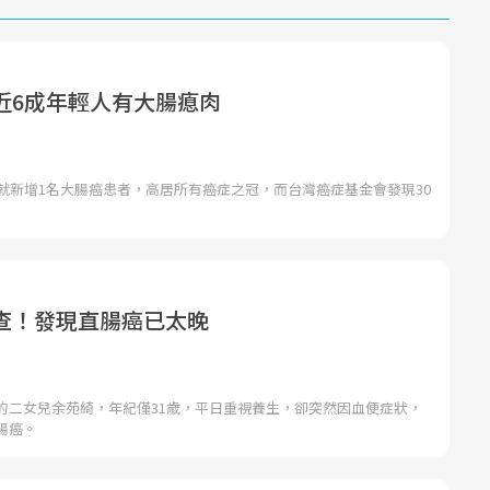
近6成年輕人有大腸瘜肉
鐘就新增1名大腸癌患者，高居所有癌症之冠，而台灣癌症基金會發現30
查！發現直腸癌已太晚
的二女兒余苑綺，年紀僅31歲，平日重視養生，卻突然因血便症狀，
腸癌。