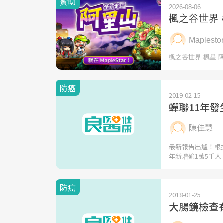
防癌
2019-02-15
蟬聯11年
陳佳慧
最新報告出爐！根
年新增逾1萬5千人
防癌
2018-01-25
大腸鏡檢查