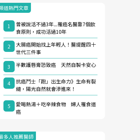
頻道熱門文章
曾被說活不過3年...罹癌名醫靠7個飲
1
食原則，成功活過10年
大腸癌開始找上年輕人！醫提醒四十
2
世代三件事
半數護唇膏恐致癌 天然自製卡安心
3
抗癌鬥士「跑」出生命力》生命有裂
4
縫，陽光自然就會滲進來！
愛喝熱湯＋吃辛辣食物 婦人罹食道
5
癌
最多人推薦醫師