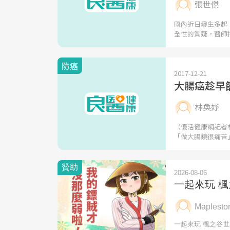
張世傑
國內近日發生多起
全性的質疑，醫師
防癌
2017-12-21
大腸癌趁早
林奐妤
（優活健康網記者
「做大腸鏡很痛苦