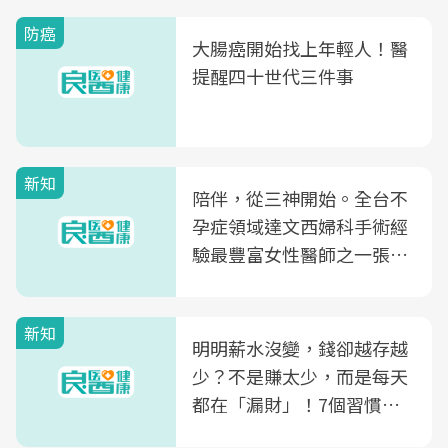
防癌
大腸癌開始找上年輕人！醫
提醒四十世代三件事
新知
陪伴，從三神開始。全台不
孕症領域達文西婦科手術經
驗最豐富女性醫師之一張永
玲領軍，打造全台首創「生
殖銀行概念形象館」，攜手
新知
光田醫院建構360度女性健
明明薪水沒變，錢卻越存越
康照護生態圈
少？不是賺太少，而是每天
都在「漏財」！7個習慣一
次看