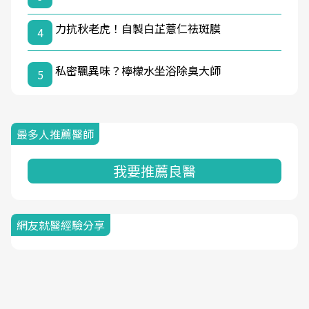
力抗秋老虎！自製白芷薏仁祛斑膜
4
私密飄異味？檸檬水坐浴除臭大師
5
最多人推薦醫師
我要推薦良醫
網友就醫經驗分享