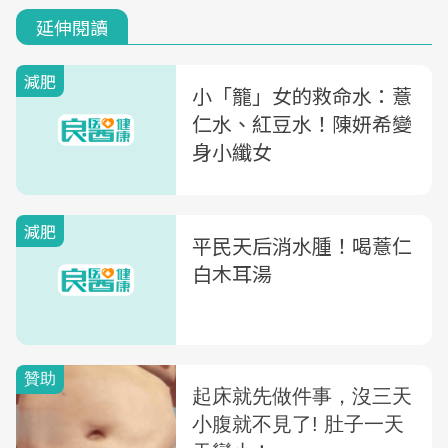
延伸閱讀
減肥
小「籠」女的救命水：薏
仁水、紅豆水！陳妍希變
身小纖女
減肥
平民天后消水腫！喝薏仁
白木耳湯