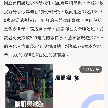
國立台南護理專科學校化妝品應用科學系，徐照程教
授就分享今年最新的臨床研究，以兩組各12名18～6
9歲的受試者進行一個月的人體臨床實驗，項目包括
黑色素含量、表皮含水量、皮膚彈性與全臉淡斑，受
試者每天攝取590毫克的薏仁水，結果發現減少7.7％
的黑色素含量及37％臉部斑點，增加8.7％表皮含水
量、3.8％的彈性和25.1％緊實度。
觀看更多
arrow_forward_ios