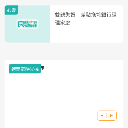
心靈
雙親失智 差點拖垮銀行經
理家庭
荷爾蒙時光機