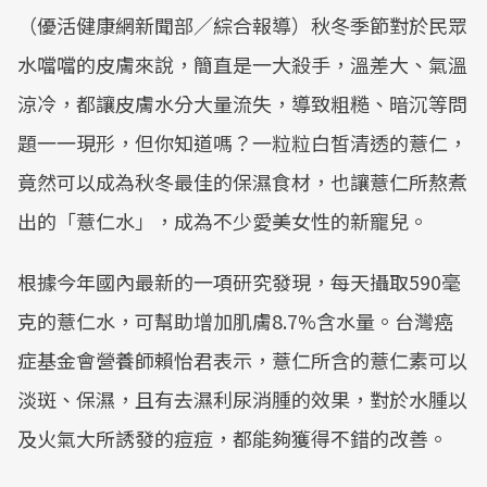
（優活健康網新聞部／綜合報導）秋冬季節對於民眾
水噹噹的皮膚來說，簡直是一大殺手，溫差大、氣溫
涼冷，都讓皮膚水分大量流失，導致粗糙、暗沉等問
題一一現形，但你知道嗎？一粒粒白皙清透的薏仁，
竟然可以成為秋冬最佳的保濕食材，也讓薏仁所熬煮
出的「薏仁水」，成為不少愛美女性的新寵兒。
根據今年國內最新的一項研究發現，每天攝取590毫
克的薏仁水，可幫助增加肌膚8.7%含水量。台灣癌
症基金會營養師賴怡君表示，薏仁所含的薏仁素可以
淡斑、保濕，且有去濕利尿消腫的效果，對於水腫以
及火氣大所誘發的痘痘，都能夠獲得不錯的改善。