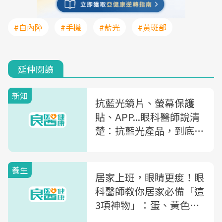
#白內障
#手機
#藍光
#黃斑部
延伸閱讀
新知
抗藍光鏡片、螢幕保護
貼、APP...眼科醫師說清
楚：抗藍光產品，到底哪
種有效？
養生
居家上班，眼睛更痠！眼
科醫師教你居家必備「這
3項神物」：蛋、黃色水
果、藍光保護貼