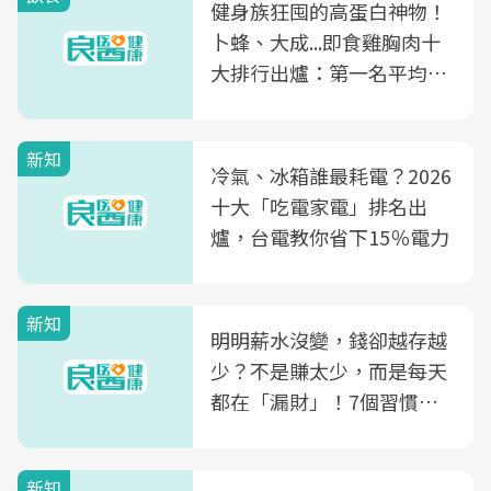
健身族狂囤的高蛋白神物！
卜蜂、大成...即食雞胸肉十
大排行出爐：第一名平均一
片不到50元
新知
冷氣、冰箱誰最耗電？2026
十大「吃電家電」排名出
爐，台電教你省下15％電力
新知
明明薪水沒變，錢卻越存越
少？不是賺太少，而是每天
都在「漏財」！7個習慣一
次看
新知