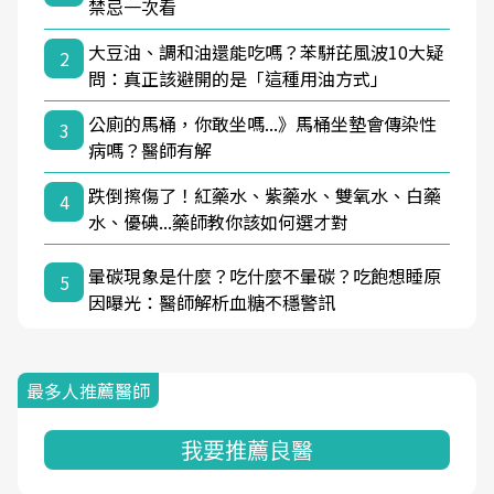
禁忌一次看
大豆油、調和油還能吃嗎？苯駢芘風波10大疑
2
問：真正該避開的是「這種用油方式」
公廁的馬桶，你敢坐嗎...》馬桶坐墊會傳染性
3
病嗎？醫師有解
跌倒擦傷了！紅藥水、紫藥水、雙氧水、白藥
4
水、優碘...藥師教你該如何選才對
暈碳現象是什麼？吃什麼不暈碳？吃飽想睡原
5
因曝光：醫師解析血糖不穩警訊
最多人推薦醫師
我要推薦良醫