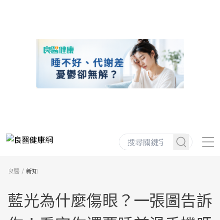
良醫
新知
藍光為什麼傷眼？一張圖告訴