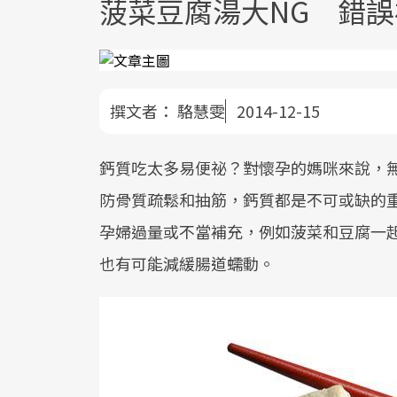
菠菜豆腐湯大NG 錯
撰文者：
駱慧雯
2014-12-15
鈣質吃太多易便祕？對懷孕的媽咪來說，
防骨質疏鬆和抽筋，鈣質都是不可或缺的
孕婦過量或不當補充，例如菠菜和豆腐一
也有可能減緩腸道蠕動。