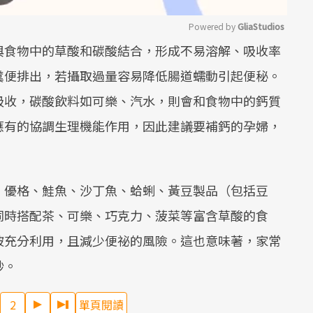
Powered by 
GliaStudios
與食物中的草酸和碳酸結合，形成不易溶解、吸收率
Mute
糞便排出，若攝取過量容易降低腸道蠕動引起便秘。
吸收，碳酸飲料如可樂、汽水，則會和食物中的鈣質
應有的協調生理機能作用，因此建議要補鈣的孕婦，
、優格、鮭魚、沙丁魚、蛤蜊、黃豆製品（包括豆
同時搭配茶、可樂、巧克力、菠菜等富含草酸的食
被充分利用，且減少便祕的風險。這也意味著，家常
妙。
2
單頁閱讀