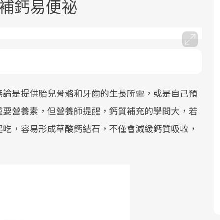
誤補鈣易便祕
無論是提供胎兒骨骼和牙齒的生長所需，或是自己預
面對超高齡社會的浪潮，台灣正在快速
2025年，就到良醫生活祭體驗「一站式
良醫健康網從「換季的身體變化」出
邁向「健康照護」的新時代。隨著國家
健康新生活」，從講座、體驗到運動，
發，透過醫學觀點與日常感受的對話，
重要營養素，但營養師提醒，鈣質補充的學問大，若
政策如「健康台灣推動委員會」與「長
全面啟動你的健康革命！
建立對亞健康的認知，進而引導實際的
起吃，容易形成草酸鈣結石，不僅會減緩鈣質吸收，
照3.0」的推進，「預防醫學」已成全民
改善行動。
關注的核心議題。然而，健檢不只是醫
療院所的服務，更是民眾了解自身健康
狀況、啟動健康管理的重要起點。
前往專題
前往專題
前往專題