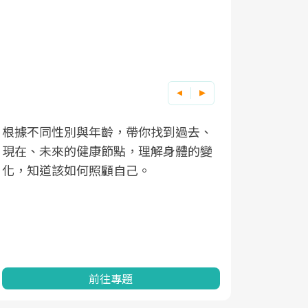
根據不同性別與年齡，帶你找到過去、
因應超高齡
現在、未來的健康節點，理解身體的變
「2025
化，知道該如何照顧自己。
康促進為目
民眾健康的
查、數據分
一起成為台
前往專題