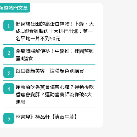
頻道熱門文章
健身族狂囤的高蛋白神物！卜蜂、大
1
成...即食雞胸肉十大排行出爐：第一
名平均一片不到50元
食療潤腸解便祕！中醫推：桂圓蒸雞
2
蛋4膳食
銀耳養顏美容 這種顏色別購買
3
運動前吃香蕉會傷害心臟？運動後吃
4
香蕉會變胖？運動營養師為你破4大
迷思
林書煒》極品軒【清蒸牛腩】
5