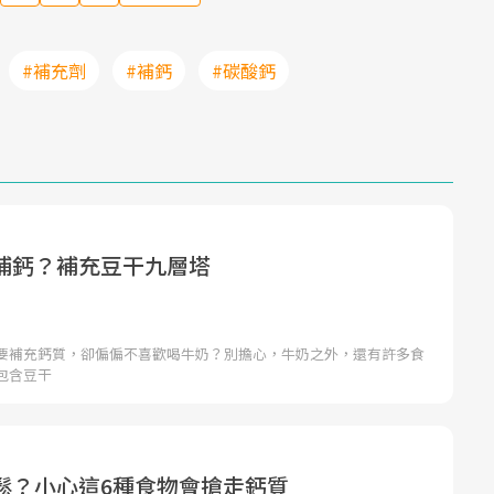
#補充劑
#補鈣
#碳酸鈣
補鈣？補充豆干九層塔
要補充鈣質，卻偏偏不喜歡喝牛奶？別擔心，牛奶之外，還有許多食
包含豆干
鬆？小心這6種食物會搶走鈣質