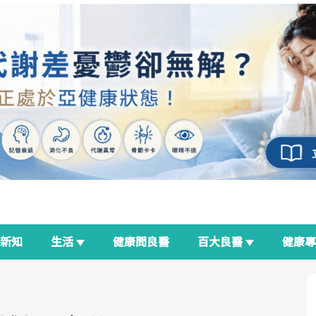
新知
生活
健康問良醫
百大良醫
健康
良醫生活祭
我與健康韌性的距離