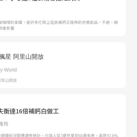
郁咖啡的拿鐵，是許多忙碌上班族補鈣又提神的完美飲品。不過，網
因會影響
失衡達16倍補鈣白做工
雅筠
養健康狀況變遷調查統計，台灣人從7歲兒童到65歲長者，高達97.6%