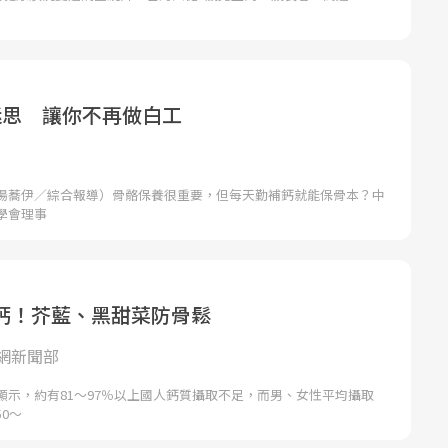
迷思 讓你不再做白工
湯蕎伊／綜合報導）骨骼保養很重要，但每天勤補鈣就能保骨本？中
學會理事
鈣！芥藍、黑甜菜防骨鬆
網新聞部
顯示，約有81～97％以上國人鈣質攝取不足，而男、女性平均攝取
0～