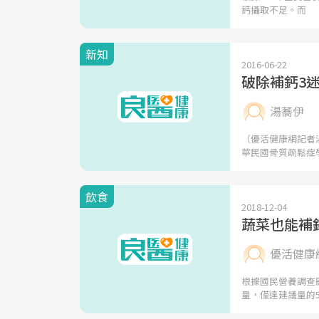
鈣攝取不足。而
新知
2016-06-22
破除補鈣3
湯蕎伊
（優活健康網記者
華民國骨質疏鬆症
飲食
2018-12-04
蔬菜也能補
優活健康
根據國民營養調查
量，僅達建議量的5