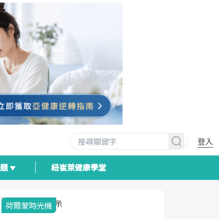
登入
專題
紐崔萊健康學堂
荷爾蒙時光機
2025健檢