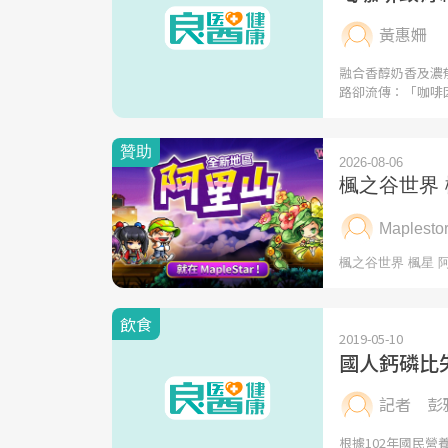
黃惠姍
融合香醇奶香及濃
路卻流傳：「咖啡
飲食
2019-05-10
國人鈣磷比
記者 彭
根據102年國民營