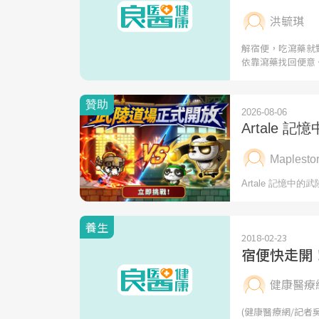
洪毓琪
解宿便，吃瀉藥就
依靠瀉藥找回便意
養生
2018-02-23
宿便快走開
健康醫療
(健康醫療網/記者