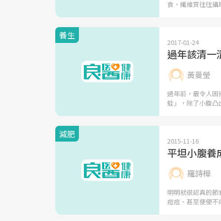
食，纖維質往往攝
養生
2017-01-24
過年該清一
黃曼瑩
過年前，最令人困
蛙」，除了小腹凸
減肥
2015-11-16
平坦小腹養
羅詩樺
明明就很認真的節
痘痘、甚至便便不