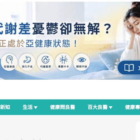
新知
生活
健康問良醫
百大良醫
健康
良醫生活祭
我與健康韌性的距離