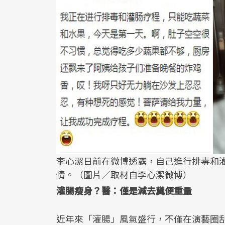
李心潔日前在微博透露，自己進行排毒和
情。（圖片／取材自李心潔微博）
灌腸瘦身？醫：僅是減去糞便重量
近年來「灌腸」風氣盛行，不僅在演藝圈