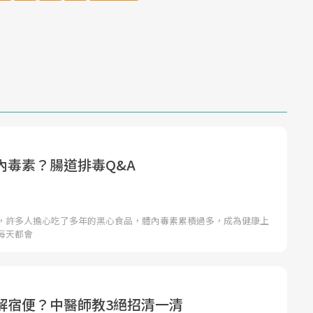
內毒素？腸道排毒Q&A
，許多人擔心吃了多年的黑心食品，體內毒素累積過多，成為健康上
每天都會
解宿便？中醫師教3絕招清一清