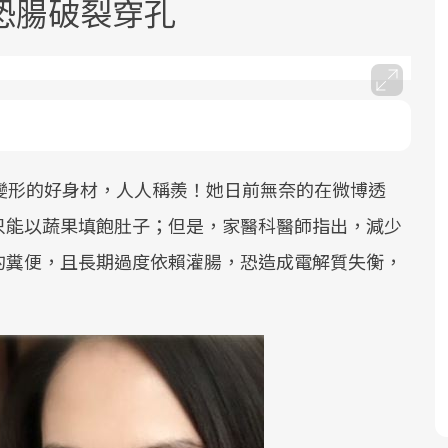
恐腸破裂穿孔
變形的好身材，人人稱羨！她日前無奈的在微博透
面對超高齡社會的浪潮，台灣正在快速
2025年，就到良醫生活祭體驗「一站式
良醫健康網從「換季的身體變化」出
邁向「健康照護」的新時代。隨著國家
健康新生活」，從講座、體驗到運動，
發，透過醫學觀點與日常感受的對話，
只能以蔬果填飽肚子；但是，家醫科醫師指出，減少
政策如「健康台灣推動委員會」與「長
全面啟動你的健康革命！
建立對亞健康的認知，進而引導實際的
的糞便，且長期過度依賴灌腸，恐造成電解質失衡，
照3.0」的推進，「預防醫學」已成全民
改善行動。
關注的核心議題。然而，健檢不只是醫
療院所的服務，更是民眾了解自身健康
狀況、啟動健康管理的重要起點。
前往專題
前往專題
前往專題