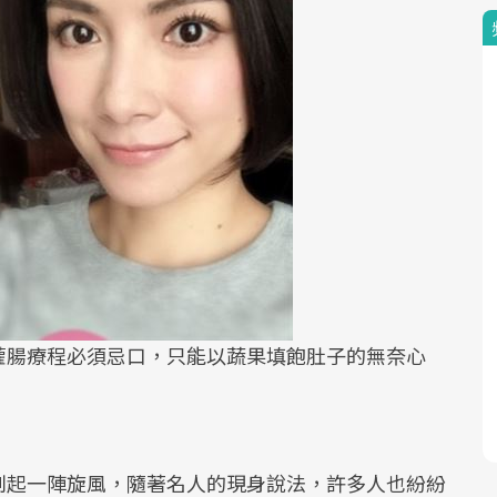
灌腸療程必須忌口，只能以蔬果填飽肚子的無奈心
刮起一陣旋風，隨著名人的現身說法，許多人也紛紛