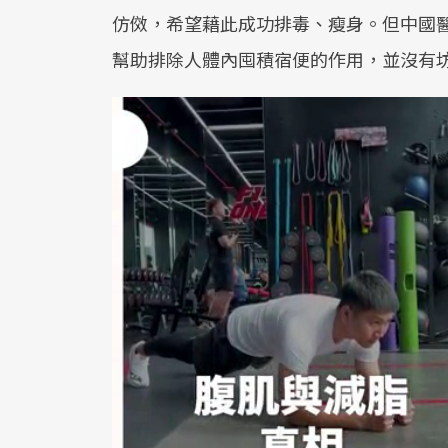
仿傚，希望藉此成功排毒、瘦身。但中國
幫助排除人體內囤積宿便的作用，並沒有