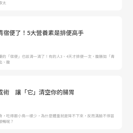
取太
清宿便了！5大營養素是排便高手
擾的「宿便」也該清一清了！有的人3、4天才排便一次，腹脹如「青
出、腹
成術 讓「它」清空你的腸胃
食，吃得跟小鳥一樣少，為什麼體重就是降不下來，反而滿臉不停冒
順暢呢？