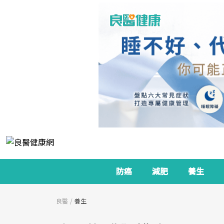
防癌
減肥
養生
良醫
養生