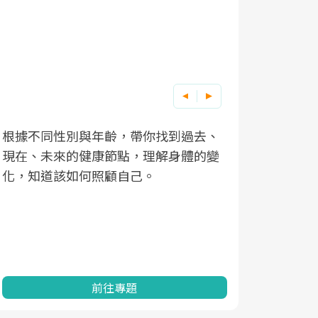
根據不同性別與年齡，帶你找到過去、
因應超高齡
現在、未來的健康節點，理解身體的變
「2025
化，知道該如何照顧自己。
康促進為目
民眾健康的
查、數據分
一起成為台
前往專題