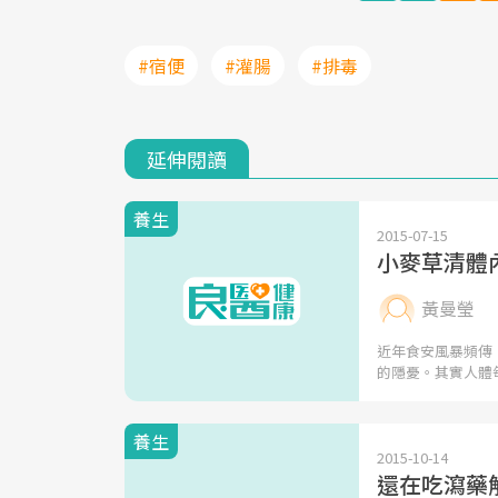
#宿便
#灌腸
#排毒
延伸閱讀
養生
2015-07-15
小麥草清體
黃曼瑩
近年食安風暴頻傳
的隱憂。其實人體
養生
2015-10-14
還在吃瀉藥