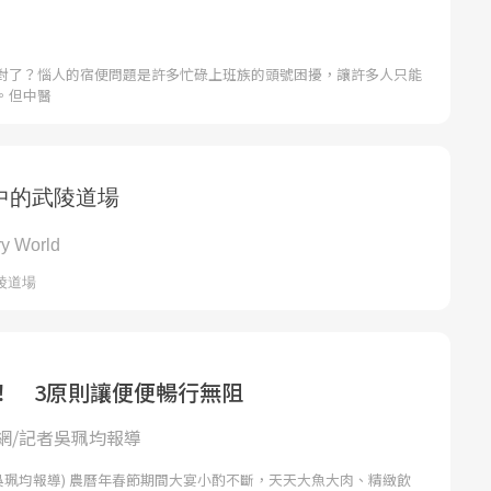
對了？惱人的宿便問題是許多忙碌上班族的頭號困擾，讓許多人只能
。但中醫
！ 3原則讓便便暢行無阻
網/記者吳珮均報導
吳珮均報導) 農曆年春節期間大宴小酌不斷，天天大魚大肉、精緻飲