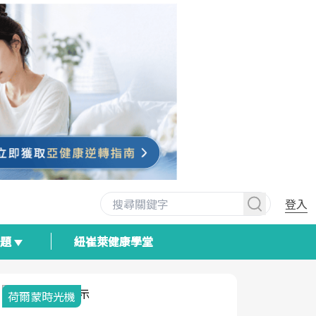
登入
專題
紐崔萊健康學堂
荷爾蒙時光機
2025健檢