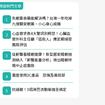
頻道熱門文章
失眠靠吞藥能解決嗎？台灣一年吃掉
1
九億顆安眠藥，小心身心成癮
心血管求救4大警訊別輕忽！心臟血
2
管外科主任籲「這些人」應定期接受
風險評估
從鼾聲看睡眠健康！新型居家睡眠檢
3
測納入「鼾聲能量分析」揪出睡眠呼
吸中止症風險
重度使用3C產品 恐傷及黃斑部
4
抗過敏！3招淋巴流動瑜珈全搞定
5