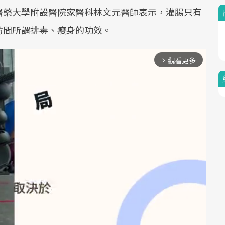
醫藥大學附設醫院家醫科林文元醫師表示，灌腸只有
坊間所謂排毒、瘦身的功效。
觀看更多
arrow_forward_ios