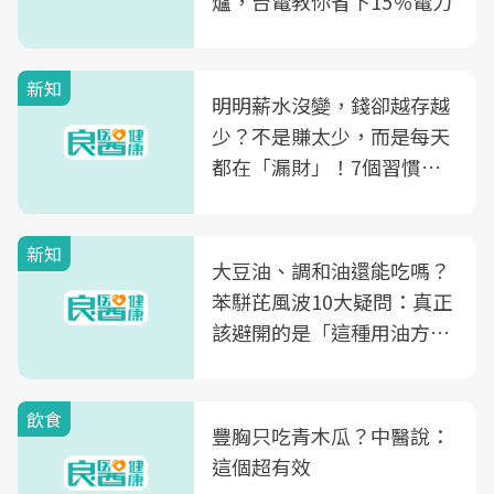
爐，台電教你省下15％電力
新知
明明薪水沒變，錢卻越存越
少？不是賺太少，而是每天
都在「漏財」！7個習慣一
次看
新知
大豆油、調和油還能吃嗎？
苯駢芘風波10大疑問：真正
該避開的是「這種用油方
式」
飲食
豐胸只吃青木瓜？中醫說：
這個超有效