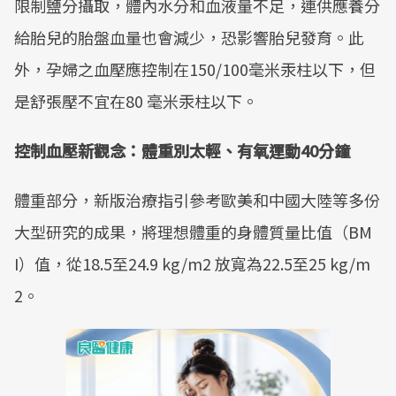
限制鹽分攝取，體內水分和血液量不足，連供應養分
給胎兒的胎盤血量也會減少，恐影響胎兒發育。此
外，孕婦之血壓應控制在150/100毫米汞柱以下，但
是舒張壓不宜在80 毫米汞柱以下。
控制血壓新觀念：體重別太輕、有氧運動40分鐘
體重部分，新版治療指引參考歐美和中國大陸等多份
大型研究的成果，將理想體重的身體質量比值（BM
I）值，從18.5至24.9 kg/m2 放寬為22.5至25 kg/m
2。