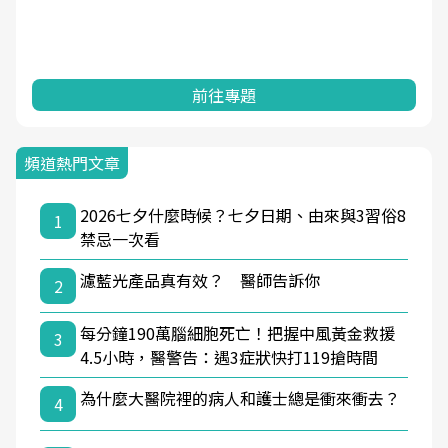
前往專題
頻道熱門文章
2026七夕什麼時候？七夕日期、由來與3習俗8
1
禁忌一次看
濾藍光產品真有效？ 醫師告訴你
2
每分鐘190萬腦細胞死亡！把握中風黃金救援
3
4.5小時，醫警告：遇3症狀快打119搶時間
為什麼大醫院裡的病人和護士總是衝來衝去？
4