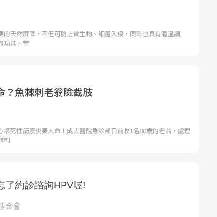
要的天然屏障，不但可防止微生物、細菌入侵，同時也具有體溫調
的功能。當
命？魚棘刺老翁險截肢
心壞死性筋膜炎要人命！成大醫院急診部日前收1名80歲的老翁，處理
棘刺