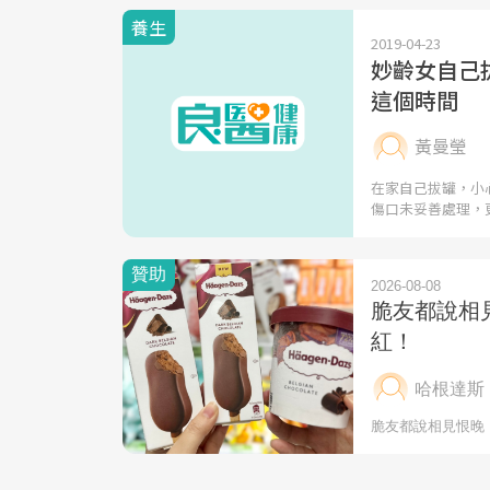
養生
2019-04-23
妙齡女自己
這個時間
黃曼瑩
在家自己拔罐，小
傷口未妥善處理，