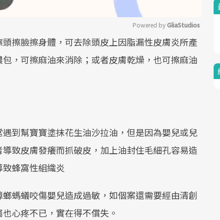
Powered by 
GliaStudios
擦頭擦臉擦身體，可去除頭皮上因脂漏性皮膚炎所產
Mute
膿包，可擦麻油來消除；或者皮膚乾燥，也可擦麻油
常遇到幫寶寶塗抹花生油沙拉油，但是因為嬰兒或兒
者導致皮膚發癢而抓破皮，加上油封住毛細孔容易造
導致蜂窩性組織炎
蟑螂螞蟻咬傷嬰兒造成過敏，如個案還需要經由清創
屬也心疼不已，實在得不償失。