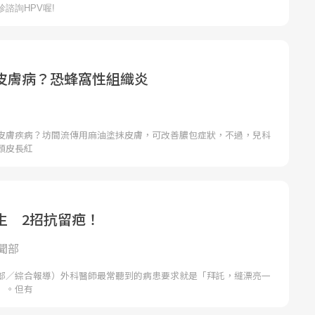
皮膚病？恐蜂窩性組織炎
皮膚疾病？坊間流傳用麻油塗抹皮膚，可改善膿包症狀，不過，兒科
頭皮長紅
生 2招抗留疤！
聞部
部／綜合報導）外科醫師最常聽到的病患要求就是「拜託，縫漂亮一
」。但有