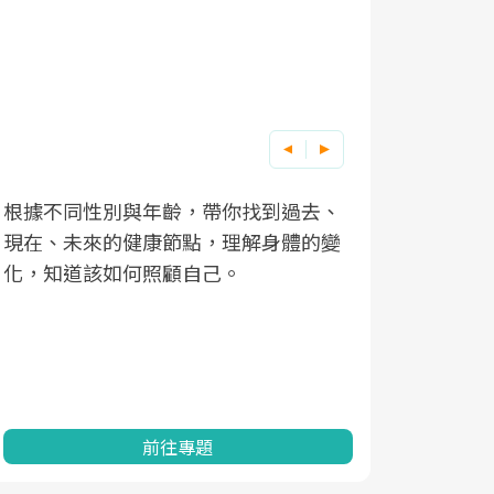
根據不同性別與年齡，帶你找到過去、
因應超高齡
現在、未來的健康節點，理解身體的變
「2025
化，知道該如何照顧自己。
康促進為目
民眾健康的
查、數據分
一起成為台
前往專題