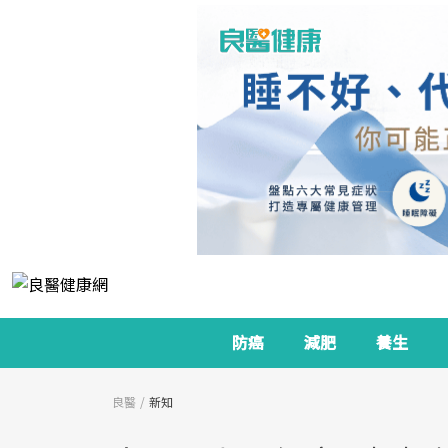
防癌
減肥
養生
良醫
新知