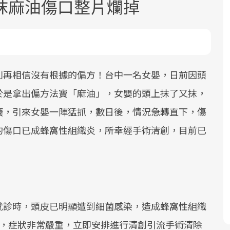
抹麻油傷口整片爛掉
別再相信沒有根據的偏方！台中一名女嬰，日前因頭
於是拿出偏方法寶「麻油」，女嬰的頭上抹了又抹，
面對超高齡社會的浪潮，台灣正在快速
2025年，就到良醫生活祭體驗「一站式
良醫健康網從「換季的身體變化」出
癢，引來女嬰一陣猛抓，數日後，情況急轉直下，傷
邁向「健康照護」的新時代。隨著國家
健康新生活」，從講座、體驗到運動，
發，透過醫學觀點與日常感受的對話，
政策如「健康台灣推動委員會」與「長
全面啟動你的健康革命！
建立對亞健康的認知，進而引導實際的
的傷口已成蜂窩性組織炎，所幸經手術清創，目前已
照3.0」的推進，「預防醫學」已成全民
改善行動。
關注的核心議題。然而，健檢不只是醫
療院所的服務，更是民眾了解自身健康
狀況、啟動健康管理的重要起點。
就診時，頭皮已明顯遭到細菌感染，造成蜂窩性組織
前往專題
前往專題
前往專題
分，症狀非常嚴重，立即安排進行清創引流手術清除