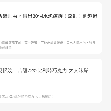
拔罐睡著，冒出30個水泡痛醒！醫師：別超過
心緩解痠痛不成，萬一睡著，可能皮膚會燙傷，冒出大量水泡，如果
更恐細菌