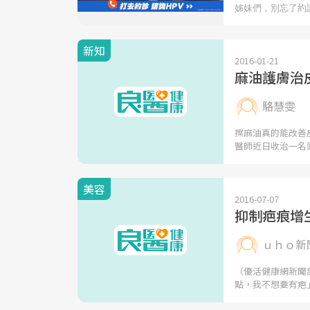
新知
2016-01-21
麻油護膚治
駱慧雯
擦麻油真的能改善
醫師近日收治一名
美容
2016-07-07
抑制疤痕增
ｕｈｏ新
（優活健康網新聞
點，我不想要有疤