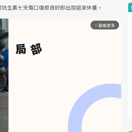
打抗生素七天傷口復原良好即出院返家休養。
觀看更多
arrow_forward_ios