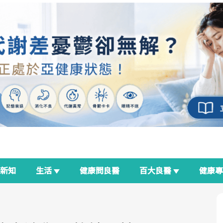
新知
生活
健康問良醫
百大良醫
健康
良醫生活祭
我與健康韌性的距離