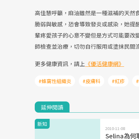
高佳慧呼籲，麻油雖然是一種滋補的天然
脆弱與敏感，恐會導致發炎或感染，她提
輩疼愛孩子的心意不變但是方式可能要改
師檢查並治療，切勿自行服用或塗抹民間
更多健康資訊，請上
《優活健康網》
#蜂窩性組織炎
#皮膚科
#紅疹
延伸閱讀
新知
2010-11-08
Selina