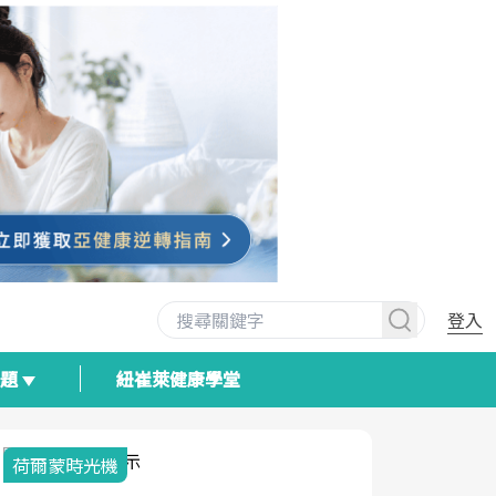
登入
專題
紐崔萊健康學堂
荷爾蒙時光機
2025健檢