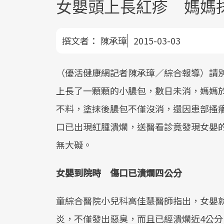
女嬰頭上長紅疹 媽媽
撰文者：
陳承璋
2015-03-03
（優活健康網記者陳承璋／綜合報導）請
上長了一顆顆的小膿包，數日未消，媽媽
不料，塗抹後膿包不僅沒消，還因患部搔
口已出現紅腫潰爛，送醫看診竟發現女嬰
無大礙。
女嬰到院時 傷口已潰爛四公分
童綜合醫院小兒科高佳慧醫師指出，女嬰
炎，不僅發出惡臭，而且已經潰爛近4公