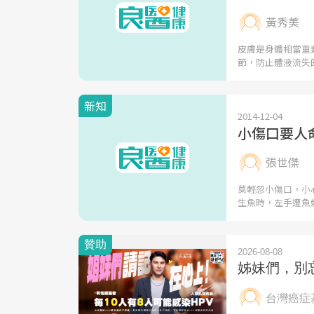
黃秀美
皮膚是身體相當重
節，防止體液流失
新知
2014-12-04
小傷口要人
張世傑
莫輕忽小傷口，小
生魚時，左手遭魚