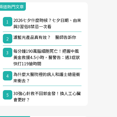
頻道熱門文章
2026七夕什麼時候？七夕日期、由來
1
與3習俗8禁忌一次看
濾藍光產品真有效？ 醫師告訴你
2
每分鐘190萬腦細胞死亡！把握中風
3
黃金救援4.5小時，醫警告：遇3症狀
快打119搶時間
為什麼大醫院裡的病人和護士總是衝
4
來衝去？
30強心針救不回郭金發！換人工心臟
5
會更好？