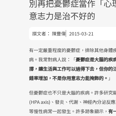
別再把憂鬱症當作「心
意志力是治不好的
撰文者：
陳豐偉
2015-03-21
有一定嚴重程度的憂鬱症，排除其他身體
病。我常對病人說：「
憂鬱症是大腦的疾
撐，讓生活與工作可以過得下去，但你的
錯率增加，不是你用意志力能掩飾的。
」
但憂鬱症也不只是大腦的疾病。許多研究
(HPA axis)、發炎、代謝、神經內分
等慢性病常一起發生。許多跡象顯示，
有