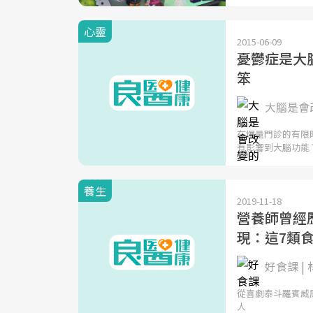
心靈
2015-06-09
憂鬱症是大
笨
大腦是會改
在爆量門診的有限
有影響到大腦功能
養生
2019-11-18
營養師曾經
現：這7類
好食課 |
從喜劇泰斗羅賓威廉斯
人