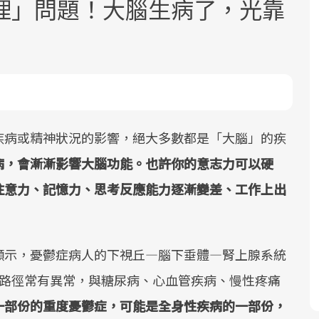
理」問題！大腦生病了，光靠
面對超高齡社會的浪潮，台灣正在快速
2025年，就到良醫生活祭體驗「一站式
疾病或精神狀況的影響，絕大多數都是「大腦」的疾
邁向「健康照護」的新時代。隨著國家
健康新生活」，從講座、體驗到運動，
病，會漸漸影響大腦功能。也許你的意志力可以硬
政策如「健康台灣推動委員會」與「長
全面啟動你的健康革命！
注意力、記憶力、思考反應能力逐漸變差、工作上出
照3.0」的推進，「預防醫學」已成全民
關注的核心議題。然而，健檢不只是醫
療院所的服務，更是民眾了解自身健康
顯示，憂鬱症病人的下視丘—腦下垂體—腎上腺系統
狀況、啟動健康管理的重要起點。
泌反應路徑常有異常，與糖尿病、心血管疾病、慢性疼痛
前往專題
前往專題
一部份的重度憂鬱症，可能是全身性疾病的一部份，