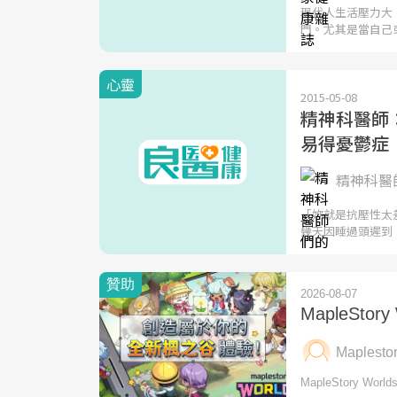
現代人生活壓力大
門。尤其是當自己
心靈
2015-05-08
精神科醫師
易得憂鬱症
精神科醫師
「妳就是抗壓性太
幾天因睡過頭遲到