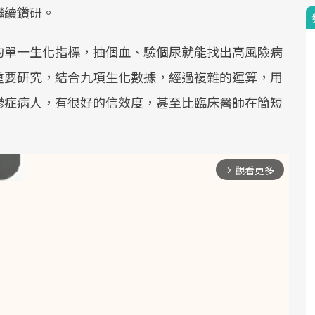
繼續鑽研。
的單一生化指標，抽個血、驗個尿就能找出高風險病
重要研究，結合九項生化數據，經過複雜的運算，用
鬱症病人，有很好的信效度，甚至比臨床醫師在簡短
觀看更多
arrow_forward_ios