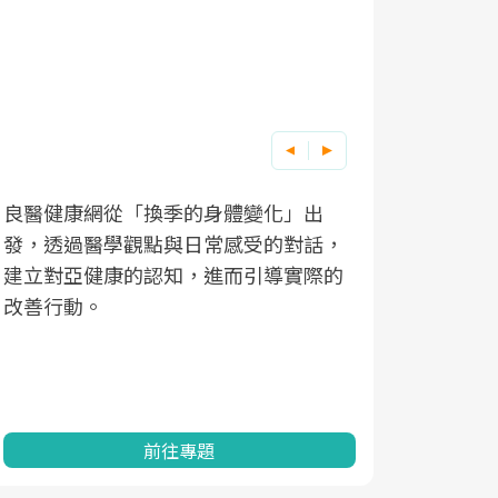
良醫健康網從「換季的身體變化」出
根據不同性
因應超高齡
發，透過醫學觀點與日常感受的對話，
現在、未來
「2025
建立對亞健康的認知，進而引導實際的
化，知道該
康促進為目
改善行動。
民眾健康的
查、數據分
一起成為台
前往專題