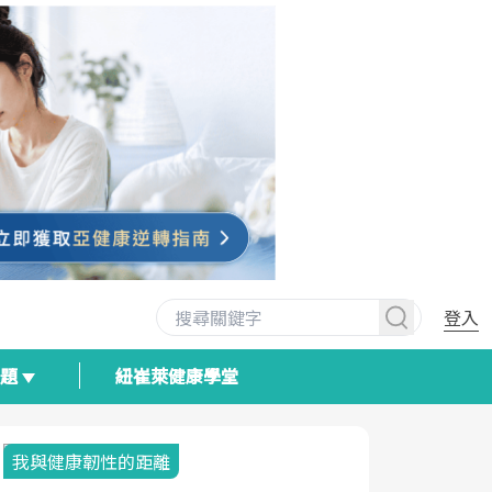
登入
專題
紐崔萊健康學堂
我與健康韌性的距離
荷爾蒙時光
2025健檢