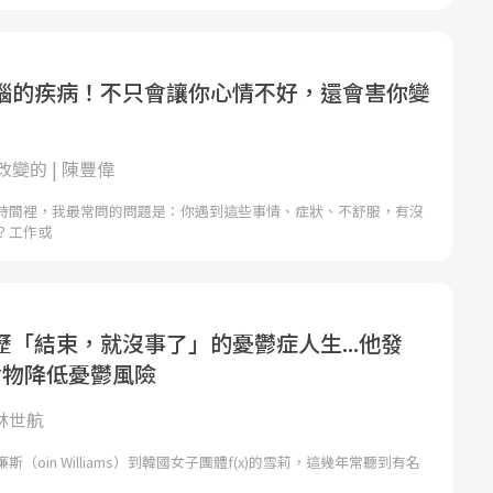
腦的疾病！不只會讓你心情不好，還會害你變
變的 | 陳豐偉
時間裡，我最常問的問題是：你遇到這些事情、症狀、不舒服，有沒
？工作或
歷「結束，就沒事了」的憂鬱症人生...他發
食物降低憂鬱風險
 林世航
（oin Williams）到韓國女子團體f(x)的雪莉，這幾年常聽到有名