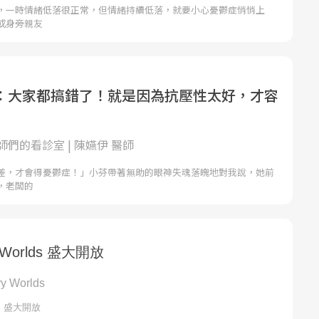
，一時情緒低落很正常，但情緒持續低落，就要小心憂鬱症悄悄上
或身旁親友
：大家都搞錯了！就是因為抗壓性太好，才容
們的看診室 | 陳嬿伊 醫師
差，才會得憂鬱症！」小芬帶著無助的眼神失魂落魄地對我說，她前
，老闆的