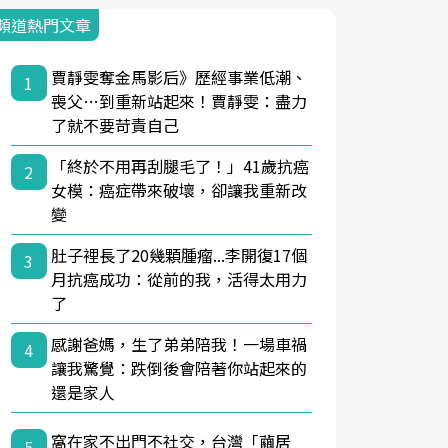
頻道熱門文章
賈靜雯奪金馬影后》歷經事業低潮、
1
喪父…到重新站起來！賈靜雯：盡力
了就不要苛責自己
「終於不用再刮腿毛了！」41歲抗癌
2
女模：癌症帶來破壞，卻讓我重新改
變
肚子裡長了20幾顆腫瘤...李開復17個
3
月抗癌成功：從前的我，活得太用力
了
感謝爸媽，生了弟弟陪我！一場車禍
4
讓我驚覺：跌倒後會陪著你站起來的
還是家人
窩在家不出門不社交，台灣「繭居
5