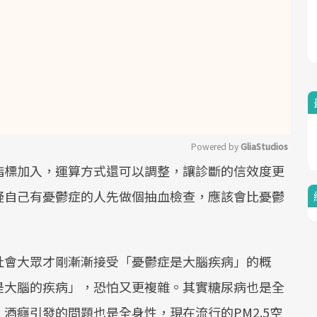
Powered by 
GliaStudios
指標加入，運算方式還可以調整，讓診斷的信效度更
Mute
疑自己有憂鬱症的人先做個抽血檢查，應該會比憂鬱
社會大眾才剛漸漸接受「憂鬱症是大腦疾病」的概
是大腦的疾病」，恐怕又更複雜。其實糖尿病也是全
酒癮引發的問題也是全身性，現在流行的PM2.5空