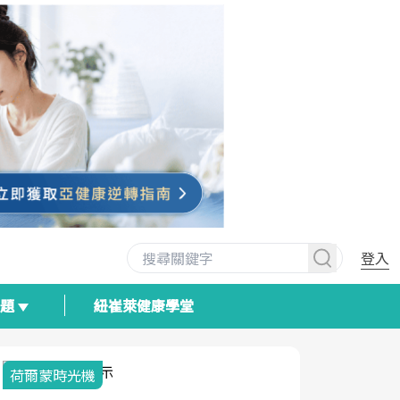
登入
專題
紐崔萊健康學堂
荷爾蒙時光機
2025健檢