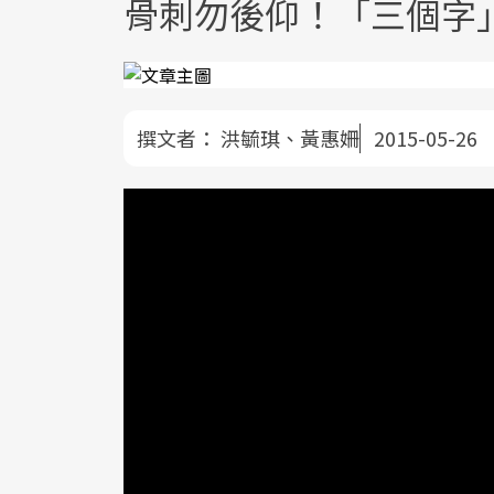
骨刺勿後仰！「三個字
撰文者：
洪毓琪、黃惠姍
2015-05-26
腰痛、腳麻，如果任意嘗試保健方式，當
雙腳麻得不得了，卻找不到醫師可以幫他
都習慣往前走，很少往後彎導致。所以，
的躺一個下午，腰的問題就會全部都解決