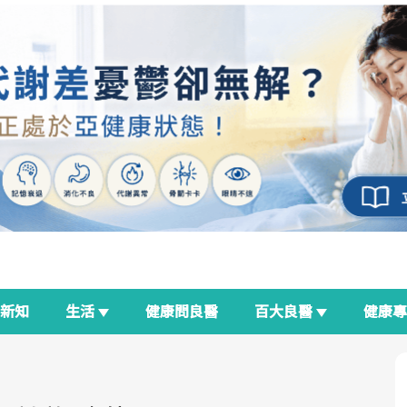
新知
生活
健康問良醫
百大良醫
健康
良醫生活祭
我與健康韌性的距離