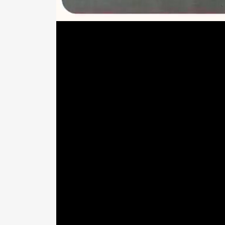
上述為物理治療師「Sunguts PT（三個字）
dical Factoryyoutube）臉書與you
動)》的真實案例。不過，究竟什麼原因導