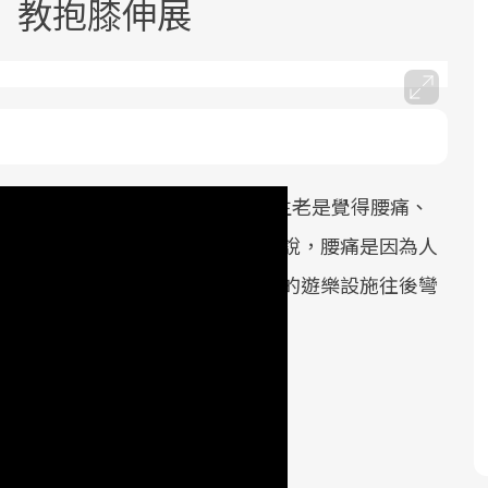
」教抱膝伸展
心復健不成，反傷神經！1名老先生老是覺得腰痛、
面對超高齡社會的浪潮，台灣正在快速
2025年，就到良醫生活祭體驗「一站式
良醫健康網從「換季的身體變化」出
邁向「健康照護」的新時代。隨著國家
健康新生活」，從講座、體驗到運動，
發，透過醫學觀點與日常感受的對話，
一次遠離上述痛苦。街坊鄰居跟他說，腰痛是因為人
政策如「健康台灣推動委員會」與「長
全面啟動你的健康革命！
建立對亞健康的認知，進而引導實際的
想要解決這個問題，只要到公園裡的遊樂設施往後彎
照3.0」的推進，「預防醫學」已成全民
改善行動。
。
關注的核心議題。然而，健檢不只是醫
療院所的服務，更是民眾了解自身健康
狀況、啟動健康管理的重要起點。
前往專題
前往專題
前往專題