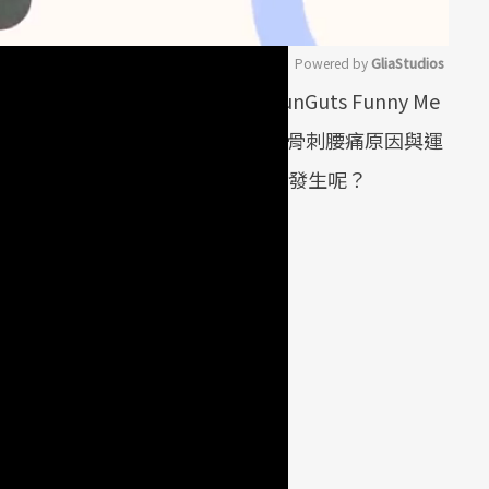
Powered by 
GliaStudios
」在其《三個字娛醫工廠》（SunGuts Funny Me
Mute
tube分享的《SunGuts#6 - 阿公腰在痛(骨刺腰痛原因與運
致人體出現腰痛、腿麻的問題接連發生呢？