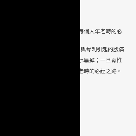
就會產生骨刺，這樣的過程可謂是每個人年老時的必
be影片）
，事實上，上述案例中老爺爺的症狀主要與骨刺引起的腰痛
，位於脊椎腰背的椎間盤會逐漸脫水扁掉；一旦脊椎
骨刺，這樣的過程可謂是每個人年老時的必經之路。
2
3
單頁閱讀
骨刺