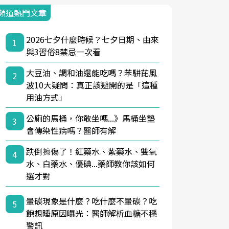
頻道熱門文章
2026七夕什麼時候？七夕日期、由來
1
與3習俗8禁忌一次看
大豆油、調和油還能吃嗎？苯駢芘風
2
波10大疑問：真正該避開的是「這種
用油方式」
公廁的馬桶，你敢坐嗎...》馬桶坐墊
3
會傳染性病嗎？醫師有解
跌倒擦傷了！紅藥水、紫藥水、雙氧
4
水、白藥水、優碘...藥師教你該如何
選才對
暈碳現象是什麼？吃什麼不暈碳？吃
5
飽想睡原因曝光：醫師解析血糖不穩
警訊