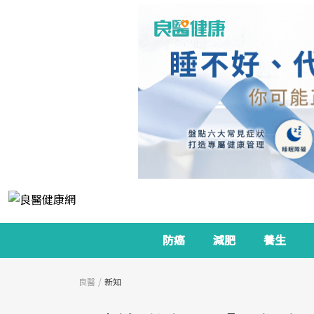
防癌
減肥
養生
良醫
新知