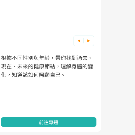
根據不同性別與年齡，帶你找到過去、
因應超高齡
現在、未來的健康節點，理解身體的變
「2025
化，知道該如何照顧自己。
康促進為目
民眾健康的
查、數據分
一起成為台
前往專題