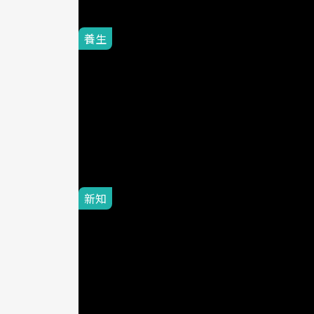
延伸閱讀
養生
2015-10-17
腰背痛、腿麻
步，痠痛不
良醫讀書
現代人習慣久坐不
致椎間盤突出，從
新知
2016-02-15
10個患者
分鐘，讓疲
Dr.Spi
認識您的椎間盤 