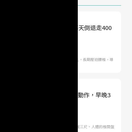
...可能是「椎間盤突出」！每天倒退走400
再來
會 | 圖文提供／時報文化
動，加上經常駝背、翹腳或整個身體趴在桌子上，長期壓迫腰椎，導
腰部到雙
9個說有用！脊椎醫學博士：一個動作，早晚3
憊一天的椎間盤歸位
ne 脊骨健康書房 | 汪作良 醫師
您吃過夾心餅乾吧？那柔軟甘甜的內餡，令人垂涎三尺。人體的椎間盤