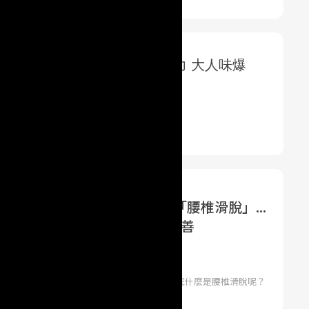
，承擔
痛」更要運動！躺著就能改善「腰椎滑脫」...
士推薦「5種常見運動」有效改善
網 | 洪毓琪／華人健康網
腿發麻？小心可能是腰椎滑脫作祟！不過，到底什麼是腰椎滑脫呢？
一定要開