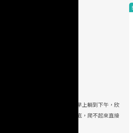
診所改去公園，就這樣照著指示從早上躺到下午，欣
伏伏。然後就這麼雙腳無力麻到腳底，爬不起來直接