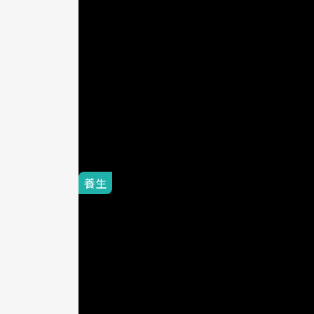
就像那可口的內餡
養生
2020-06-17
「腰痛、背
神經醫學博
華人健康
老是腰痠背痛、臀
「有腰椎滑脫問題