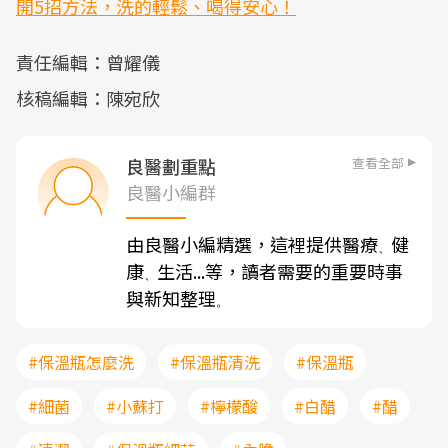
開5招方法，洗的輕鬆、喝得安心！
責任編輯：曾耀儀
核稿編輯：陳宛欣
查看全部
良醫劃重點
良醫小編群
由良醫小編精選，這裡提供醫療
健
、
康
生活...等，讀者需要的重要時事
、
與新知整理
。
#保溫瓶怎麼洗
#保溫瓶清洗
#保溫瓶
#細菌
#小蘇打
#檸檬酸
#白醋
#醋