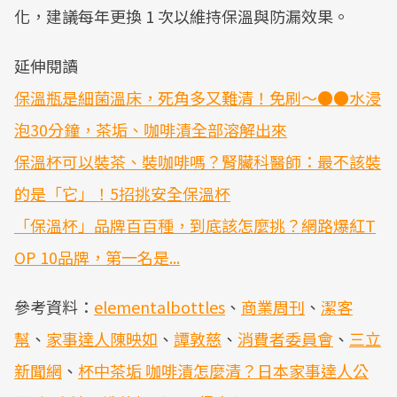
化，建議每年更換 1 次以維持保溫與防漏效果。
延伸閱讀
保溫瓶是細菌溫床，死角多又難清！免刷～●●水浸
泡30分鐘，茶垢、咖啡漬全部溶解出來
保溫杯可以裝茶、裝咖啡嗎？腎臟科醫師：最不該裝
的是「它」！5招挑安全保溫杯
「保溫杯」品牌百百種，到底該怎麼挑？網路爆紅T
OP 10品牌，第一名是...
參考資料：
elementalbottles
、
商業周刊
、
潔客
幫
、
家事達人陳映如
、
譚敦慈
、
消費者委員會
、
三立
新聞網
、
杯中茶垢 咖啡漬怎麼清？日本家事達人公