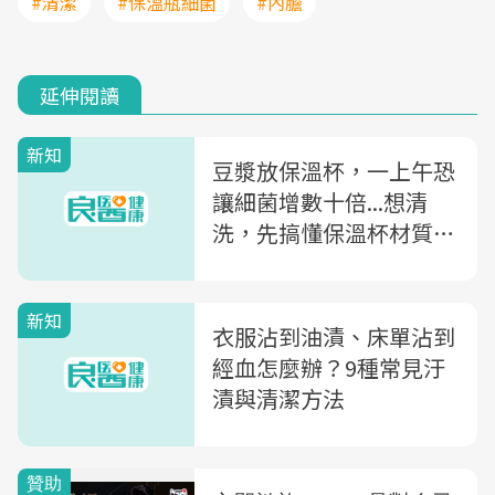
#清潔
#保溫瓶細菌
#內膽
延伸閱讀
新知
豆漿放保溫杯，一上午恐
讓細菌增數十倍...想清
洗，先搞懂保溫杯材質！
不銹鋼、塗層式內膽，譚
敦慈教你洗
新知
衣服沾到油漬、床單沾到
經血怎麼辦？9種常見汙
漬與清潔方法