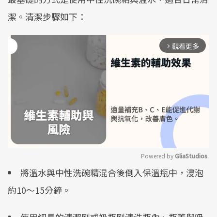
潔。清潔步驟如下：
觀看更多
arrow_forward_ios
Powered by 
GliaStudios
將溫水與中性洗碗精混合後倒入保溫瓶中，浸泡
Mute
約10～15分鐘。