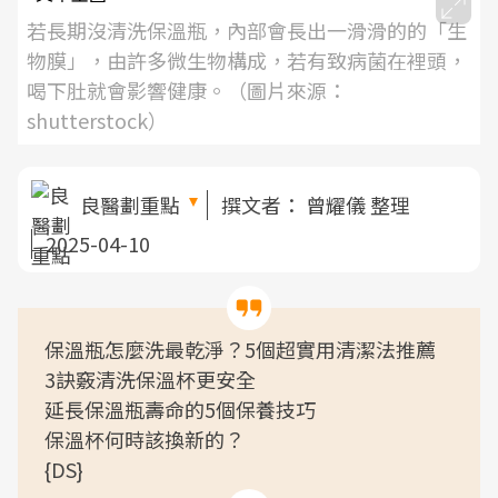
若長期沒清洗保溫瓶，內部會長出一滑滑的的「生
物膜」，由許多微生物構成，若有致病菌在裡頭，
喝下肚就會影響健康。（圖片來源：
shutterstock）
良醫劃重點
撰文者：
曾耀儀 整理
2025-04-10
保溫瓶怎麼洗最乾淨？5個超實用清潔法推薦
3訣竅清洗保溫杯更安全
延長保溫瓶壽命的5個保養技巧
保溫杯何時該換新的？
{DS}