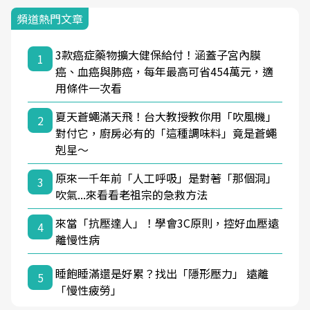
頻道熱門文章
3款癌症藥物擴大健保給付！涵蓋子宮內膜
1
癌、血癌與肺癌，每年最高可省454萬元，適
用條件一次看
夏天蒼蠅滿天飛！台大教授教你用「吹風機」
2
對付它，廚房必有的「這種調味料」竟是蒼蠅
剋星～
原來一千年前「人工呼吸」是對著「那個洞」
3
吹氣...來看看老祖宗的急救方法
來當「抗壓達人」！學會3C原則，控好血壓遠
4
離慢性病
睡飽睡滿還是好累？找出「隱形壓力」 遠離
5
「慢性疲勞」