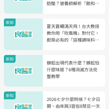
肪酸？營養師解析「飽和脂
肪酸」的優缺點、建議攝取
量
新知
夏天蒼蠅滿天飛！台大教授
教你用「吹風機」對付它，
廚房必有的「這種調味料」
竟是蒼蠅剋星～
新知
蜈蚣出現代表什麼？蜈蚣怕
什麼味道？6種消滅方法完
整教學
新知
2026七夕什麼時候？七夕日
期、由來與3習俗8禁忌一次