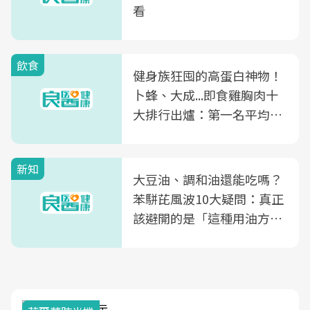
看
飲食
健身族狂囤的高蛋白神物！
卜蜂、大成...即食雞胸肉十
大排行出爐：第一名平均一
片不到50元
新知
大豆油、調和油還能吃嗎？
苯駢芘風波10大疑問：真正
該避開的是「這種用油方
式」