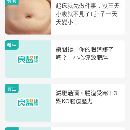
養生
樂閱讀／你的腸道髒了
嗎？ 小心導致肥胖
養生
減肥過頭，腸道受寒！3
點KO腸道壓力