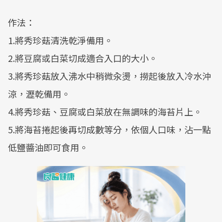
作法：
1.將秀珍菇清洗乾淨備用。
2.將豆腐或白菜切成適合入口的大小。
3.將秀珍菇放入沸水中稍微汆燙，撈起後放入冷水沖
涼，瀝乾備用。
4.將秀珍菇、豆腐或白菜放在無調味的海苔片上。
5.將海苔捲起後再切成數等分，依個人口味，沾一點
低鹽醬油即可食用。