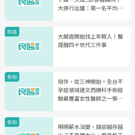
大排行出爐：第一名平均一
片不到50元
防癌
大腸癌開始找上年輕人！醫
提醒四十世代三件事
新知
陪伴，從三神開始。全台不
孕症領域達文西婦科手術經
驗最豐富女性醫師之一張永
玲領軍，打造全台首創「生
殖銀行概念形象館」，攜手
新知
光田醫院建構360度女性健
明明薪水沒變，錢卻越存越
康照護生態圈