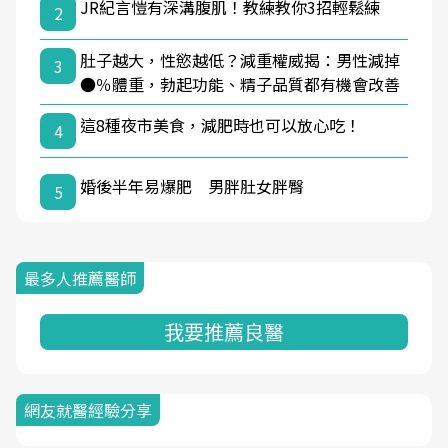
JR紀言愷有深溝腹肌！教練教你3招輕鬆練
2
肚子越大，性慾越低？減重權威揭：男性減掉
3
●％體重，勃起功能、精子品質都有機會改善
這8種夜市美食，減肥時也可以放心吃！
4
婚後半年易爆肥 男胖肚女胖臀
5
最多人推薦醫師
我要推薦良醫
網友就醫經驗分享