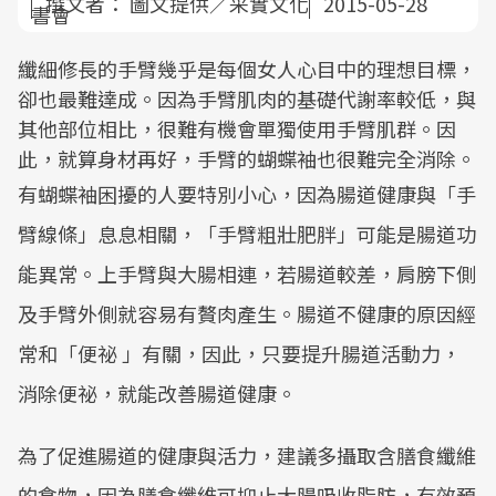
撰文者：
圖文提供／采實文化
2015-05-28
纖細修長的手臂幾乎是每個女人心目中的理想目標，
卻也最難達成。因為手臂肌肉的基礎代謝率較低，與
其他部位相比，很難有機會單獨使用手臂肌群。因
此，就算身材再好，手臂的蝴蝶袖也很難完全消除。
有蝴蝶袖困擾的人要特別小心，因為腸道健康與「手
臂線條」息息相關，「手臂粗壯肥胖」可能是腸道功
能異常。上手臂與大腸相連，若腸道較差，肩膀下側
及手臂外側就容易有贅肉產生。腸道不健康的原因經
常和「便祕 」有關，因此，只要提升腸道活動力，
消除便祕，就能改善腸道健康。
為了促進腸道的健康與活力，建議多攝取含膳食纖維
的食物，因為膳食纖維可抑止大腸吸收脂肪，有效預