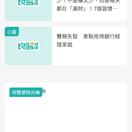
少？不是賺太少，而是每天
都在「漏財」！7個習慣一
次看
心靈
雙親失智 差點拖垮銀行經
理家庭
荷爾蒙時光機