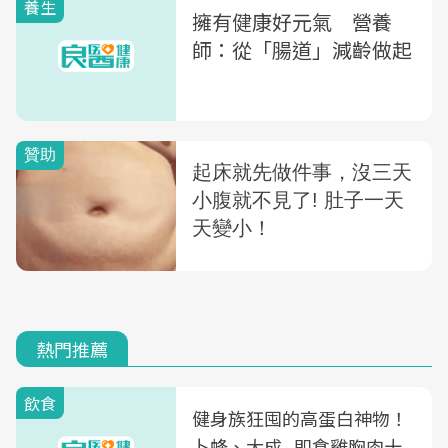
養生
擁有健康好元氣 營養
師：從「腸道」減齡做起
熱門推薦
飲食
健身族狂囤的高蛋白神物！
卜蜂、大成...即食雞胸肉十